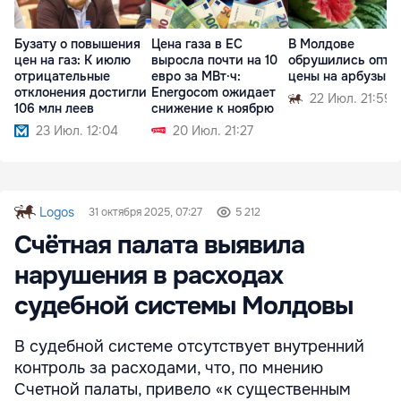
Бузату о повышения
Цена газа в ЕС
В Молдове
цен на газ: К июлю
выросла почти на 10
обрушились опто
отрицательные
евро за МВт·ч:
цены на арбузы
отклонения достигли
Energocom ожидает
22 Июл. 21:59
106 млн леев
снижение к ноябрю
23 Июл. 12:04
20 Июл. 21:27
Logos
31 октября 2025, 07:27
5 212
Счётная палата выявила
нарушения в расходах
судебной системы Молдовы
В судебной системе отсутствует внутренний
контроль за расходами, что, по мнению
Счетной палаты, привело «к существенным