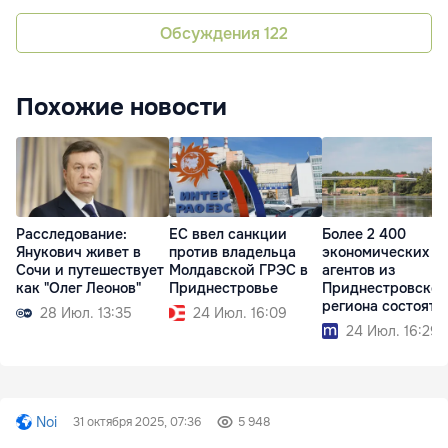
Обсуждения
122
Похожие новости
Расследование:
ЕС ввел санкции
Более 2 400
Янукович живет в
против владельца
экономических
Сочи и путешествует
Молдавской ГРЭС в
агентов из
как "Олег Леонов"
Приднестровье
Приднестровског
региона состоят 
28 Июл. 13:35
24 Июл. 16:09
учёте в АГУ
24 Июл. 16:29
Noi
31 октября 2025, 07:36
5 948