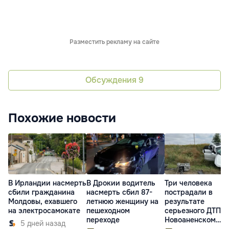
Разместить рекламу на сайте
Обсуждения
9
Похожие новости
В Ирландии насмерть
В Дрокии водитель
Три человека
сбили гражданина
насмерть сбил 87-
пострадали в
Молдовы, ехавшего
летнюю женщину на
результате
на электросамокате
пешеходном
серьезного ДТП в
переходе
Новоаненском
5 дней назад
районе