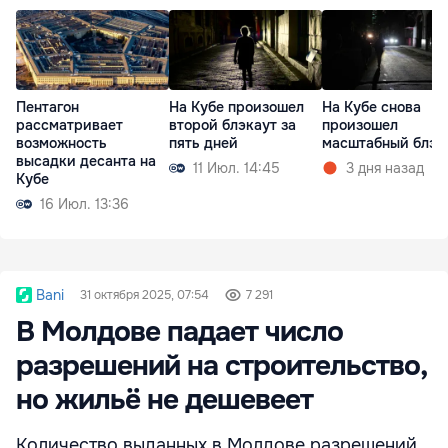
Пентагон
На Кубе произошел
На Кубе снова
рассматривает
второй блэкаут за
произошел
возможность
пять дней
масштабный блэк
высадки десанта на
11 Июл. 14:45
3 дня назад
Кубе
16 Июл. 13:36
Bani
31 октября 2025, 07:54
7 291
В Молдове падает число
разрешений на строительство,
но жильё не дешевеет
Количество выданных в Молдове разрешений