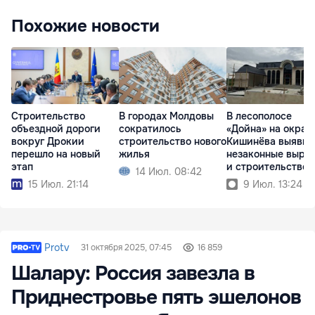
Похожие новости
Строительство
В городах Молдовы
В лесополосе
объездной дороги
сократилось
«Дойна» на окраи
вокруг Дрокии
строительство нового
Кишинёва выявил
перешло на новый
жилья
незаконные выру
этап
и строительство
14 Июл. 08:42
15 Июл. 21:14
9 Июл. 13:24
Protv
31 октября 2025, 07:45
16 859
Шалару: Россия завезла в
Приднестровье пять эшелонов