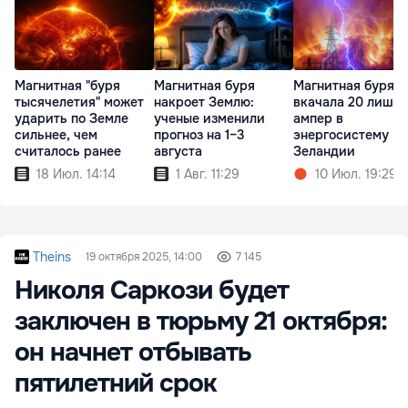
Магнитная "буря
Магнитная буря
Магнитная буря
тысячелетия" может
накроет Землю:
вкачала 20 лишни
ударить по Земле
ученые изменили
ампер в
сильнее, чем
прогноз на 1–3
энергосистему Н
считалось ранее
августа
Зеландии
18 Июл. 14:14
1 Авг. 11:29
10 Июл. 19:29
Theins
19 октября 2025, 14:00
7 145
Николя Саркози будет
заключен в тюрьму 21 октября:
он начнет отбывать
пятилетний срок