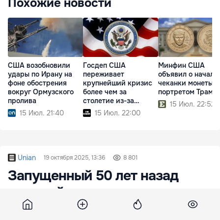
Похожие новости
США возобновили
Госдеп США
Минфин США
удары по Ирану на
переживает
объявил о начале
фоне обострения
крупнейший кризис
чеканки монеты с
вокруг Ормузского
более чем за
портретом Трамп
пролива
столетие из-за
15 Июл. 22:52
реформ Трампа
15 Июл. 21:40
15 Июл. 22:00
Unian
19 октября 2025, 13:36
8 801
Запущенный 50 лет назад
военный спутник сдвинут с
орбиты: неизвестно, кто это