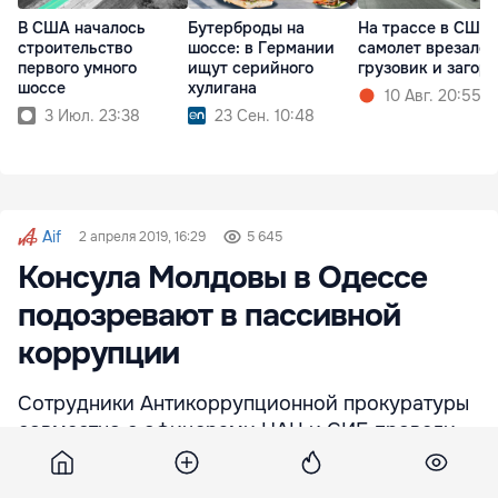
В США началось
Бутерброды на
На трассе в США
строительство
шоссе: в Германии
самолет врезался
первого умного
ищут серийного
грузовик и загор
шоссе
хулигана
10 Авг. 20:55
3 Июл. 23:38
23 Сен. 10:48
Aif
2 апреля 2019, 16:29
5 645
Консула Молдовы в Одессе
подозревают в пассивной
коррупции
Сотрудники Антикоррупционной прокуратуры
совместно с офицерами НАЦ и СИБ провели
сегодня обыски в Консульстве Республики
Молдова в Одессе.