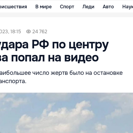
оисшествия
В мире
Спорт
Леди
Авто
Нау
023, 18:15
24 762
дара РФ по центру
а попал на видео
наибольшее число жертв было на остановке
анспорта.