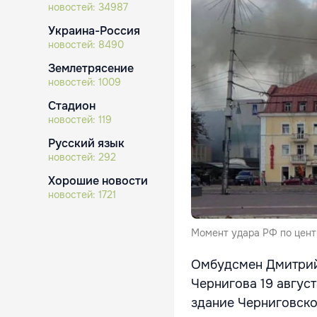
новостей:
34987
Украина-Россия
новостей:
8490
Землетрясение
новостей:
1009
Стадион
новостей:
119
Русский язык
новостей:
292
Хорошие новости
новостей:
1721
Момент удара РФ по цент
Омбудсмен Дмитрий 
Чернигова 19 авгус
здание Черниговско