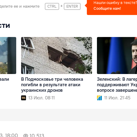
Нашли ошибку в тексте
+
делите ее и нажмите
CTRL
ENTER
Сообщите нам!
сти
вали
В Подмосковье три человека
Зеленский: В лаге
погибли в результате атаки
поддерживают Ук
украинских дронов
вопросе завершен
13 Июл. 08:11
11 Июл. 21:45
3, 18:00
10 513