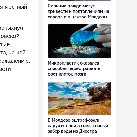
Сильные дожди могут
ся местный
привести к подтоплениям на
севере и в центре Молдовы
вспыхнул
говской
угие
а, на ней
 сожалению,
Микропластик оказался
асти
способен перестраивать
рост клеток мозга
В Молдове оштрафовали
нарушителей за незаконный
забор воды из Днестра