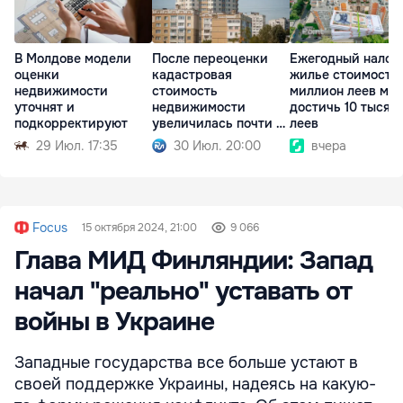
В Молдове модели
После переоценки
Ежегодный налог 
оценки
кадастровая
жилье стоимость
недвижимости
стоимость
миллион леев мо
уточнят и
недвижимости
достичь 10 тысяч
подкорректируют
увеличилась почти в
леев
3 раза
29 Июл. 17:35
30 Июл. 20:00
вчера
Focus
15 октября 2024, 21:00
9 066
Глава МИД Финляндии: Запад
начал "реально" уставать от
войны в Украине
Западные государства все больше устают в
своей поддержке Украины, надеясь на какую-