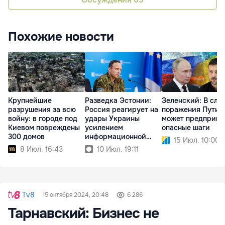
Похожие новости
Крупнейшие
Разведка Эстонии:
Зеленский: В слу
разрушения за всю
Россия реагирует на
поражения Путин
войну: в городе под
удары Украины
может предприня
Киевом повреждены
усилением
опасные шаги
300 домов
информационной
15 Июл. 10:00
войны
8 Июл. 16:43
10 Июл. 19:11
Tv8
15 октября 2024, 20:48
6 286
Тарнавский: Бизнес не