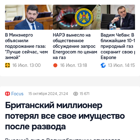
В Минэнерго
НАРЭ вынесло на
Вадим Чебан: В
объяснили
общественное
ближайшие 10-15 
подорожание газа:
обсуждение запрос
природный газ
"Лучше сейчас, чем
Energocom по ценам
сохранит свою ро
зимой"
на газ
Европе
16 Июл. 13:00
16 Июл. 13:18
13 Июл. 14:15
Focus
15 октября 2024, 21:24
15 671
Британский миллионер
потерял все свое имущество
после развода