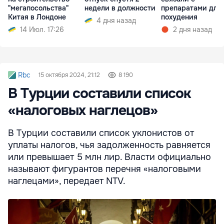
"мегапосольства"
недели в должности
препаратами для
Китая в Лондоне
похудения
4 дня назад
14 Июл. 17:26
2 дня назад
Rbc
15 октября 2024, 21:12
8 190
В Турции составили список
«налоговых наглецов»
В Турции составили список уклонистов от
уплаты налогов, чья задолженность равняется
или превышает 5 млн лир. Власти официально
называют фигурантов перечня «налоговыми
наглецами», передает NTV.