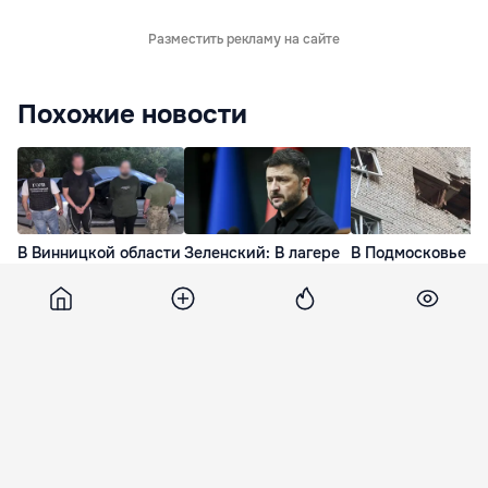
Разместить рекламу на сайте
Похожие новости
В Винницкой области
Зеленский: В лагере
В Подмосковье т
двое мужчин
Путина
человека погибли
попытались
поддерживают
результате атаки
прорваться на
Украину в вопросе
украинских дрон
автомобиле в
завершения войны
13 Июл. 08:11
Молдову
6 дней назад
11 Июл. 21:45
Noi
13 мая 2022, 20:00
16 238