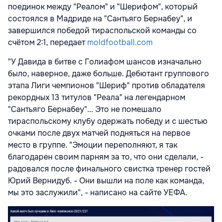
поединок между "Реалом" и "Шерифом", который
состоялся в Мадриде на "Сантьяго Бернабеу", и
завершился победой тираспольской команды со
счётом 2:1, передает
moldfootball.com
"У Давида в битве с Голиафом шансов изначально
было, наверное, даже больше. Дебютант группового
этапа Лиги чемпионов "Шериф" против обладателя
рекордных 13 титулов "Реала" на легендарном
"Сантьяго Бернабеу"... Это не помешало
тираспольскому клубу одержать победу и с шестью
очками после двух матчей подняться на первое
место в группе. "Эмоции переполняют, я так
благодарен своим парням за то, что они сделали, -
радовался после финального свистка тренер гостей
Юрий Вернидуб. - Они вышли на поле как команда,
мы это заслужили", - написано на сайте УЕФА.