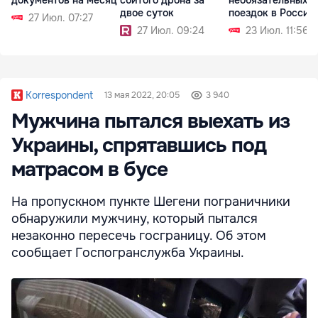
документов на месяц
сбитого дрона за
необязательных
двое суток
поездок в Россию
27 Июл. 07:27
27 Июл. 09:24
23 Июл. 11:56
Korrespondent
13 мая 2022, 20:05
3 940
Мужчина пытался выехать из
Украины, спрятавшись под
матрасом в бусе
На пропускном пункте Шегени пограничники
обнаружили мужчину, который пытался
незаконно пересечь госграницу. Об этом
сообщает Госпогранслужба Украины.