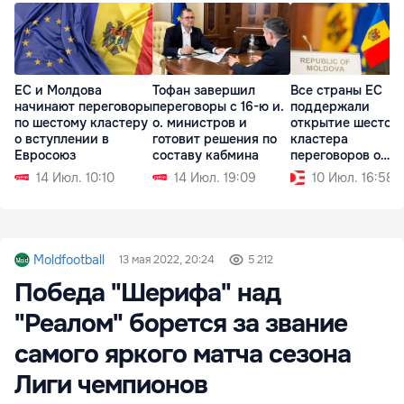
ЕС и Молдова
Тофан завершил
Все страны ЕС
начинают переговоры
переговоры с 16-ю и.
поддержали
по шестому кластеру
о. министров и
открытие шестого
о вступлении в
готовит решения по
кластера
Евросоюз
составу кабмина
переговоров о
вступлении Молд
14 Июл. 10:10
14 Июл. 19:09
10 Июл. 16:58
Moldfootball
13 мая 2022, 20:24
5 212
Победа "Шерифа" над
"Реалом" борется за звание
самого яркого матча сезона
Лиги чемпионов