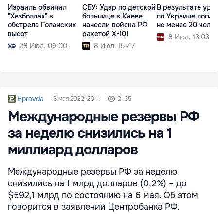
Израиль обвинил
СБУ: Удар по детской
В результате уда
"Хезболлах" в
больнице в Киеве
по Украине погиб
обстреле Голанских
нанесли войска РФ
не менее 20 чело
высот
ракетой X-101
8 Июл. 13:03
28 Июл. 09:00
8 Июл. 15:47
Epravda
13 мая 2022, 20:11
2 135
Международные резервы РФ
за неделю снизились на 1
миллиард долларов
Международные резервы РФ за неделю
снизились на 1 млрд долларов (0,2%) – до
$592,1 млрд по состоянию на 6 мая. Об этом
говорится в заявлении Центробанка РФ.