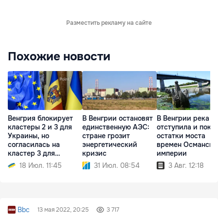
Разместить рекламу на сайте
Похожие новости
Венгрия блокирует
В Венгрии остановят
В Венгрии река Т
кластеры 2 и 3 для
единственную АЭС:
отступила и пока
Украины, но
стране грозит
остатки моста
согласилась на
энергетический
времен Османско
кластер 3 для
кризис
империи
Молдовы
18 Июл. 11:45
31 Июл. 08:54
3 Авг. 12:18
Bbc
13 мая 2022, 20:25
3 717