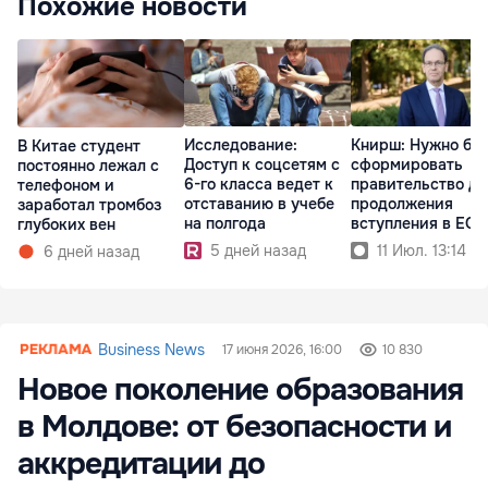
Похожие новости
Исследование:
Книрш: Нужно бы
В Китае студент
Доступ к соцсетям с
сформировать
постоянно лежал с
6-го класса ведет к
правительство дл
телефоном и
отставанию в учебе
продолжения
заработал тромбоз
на полгода
вступления в ЕС
глубоких вен
5 дней назад
11 Июл. 13:14
6 дней назад
Business News
17 июня 2026, 16:00
10 830
Новое поколение образования
в Молдове: от безопасности и
аккредитации до