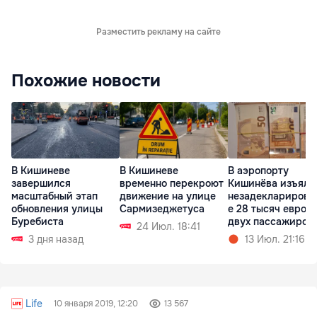
Разместить рекламу на сайте
Похожие новости
В Кишиневе
В Кишиневе
В аэропорту
завершился
временно перекроют
Кишинёва изъяли
масштабный этап
движение на улице
незадекларирова
обновления улицы
Сармизеджетуса
е 28 тысяч евро у
Буребиста
двух пассажиров
24 Июл. 18:41
3 дня назад
13 Июл. 21:16
Life
10 января 2019, 12:20
13 567