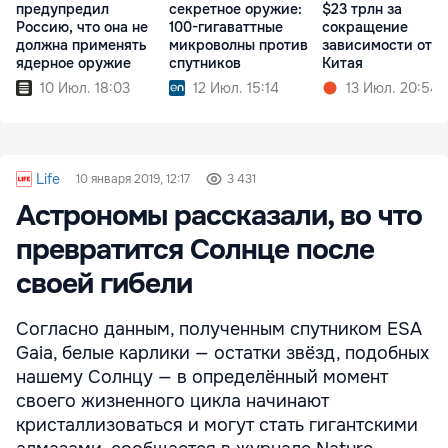
предупредил
секретное оружие:
$23 трлн за
Россию, что она не
100-гигаваттные
сокращение
должна применять
микроволны против
зависимости от
ядерное оружие
спутников
Китая
10 Июл. 18:03
12 Июл. 15:14
13 Июл. 20:54
Life
10 января 2019, 12:17
3 431
Астрономы рассказали, во что
превратится Солнце после
своей гибели
Согласно данным, полученным спутником ESA
Gaia, белые карлики — остатки звёзд, подобных
нашему Солнцу — в определённый момент
своего жизненного цикла начинают
кристаллизоваться и могут стать гигантскими