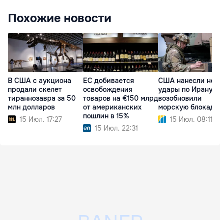
Похожие новости
В США с аукциона
ЕС добивается
США нанесли нов
продали скелет
освобождения
удары по Ирану и
тираннозавра за 50
товаров на €150 млрд
возобновили
млн долларов
от американских
морскую блокаду
пошлин в 15%
15 Июл. 17:27
15 Июл. 08:11
15 Июл. 22:31