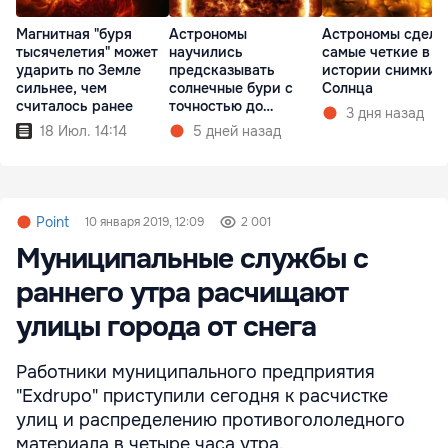
Магнитная "буря
Астрономы
Астрономы сдела
тысячелетия" может
научились
самые четкие в
ударить по Земле
предсказывать
истории снимки
сильнее, чем
солнечные бури с
Солнца
считалось ранее
точностью до
3 дня назад
получаса
18 Июл. 14:14
5 дней назад
Point
10 января 2019, 12:09
2 001
Муниципальные службы с
раннего утра расчищают
улицы города от снега
Работники муниципального предприятия
"Exdrupo" приступили сегодня к расчистке
улиц и распределению противогололедного
материала в четыре часа утра.