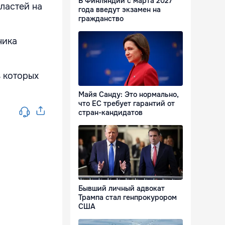
В Финляндии с марта 2027
ластей на
года введут экзамен на
гражданство
ника
 которых
Майя Санду: Это нормально,
что ЕС требует гарантий от
стран-кандидатов
Бывший личный адвокат
Трампа стал генпрокурором
США