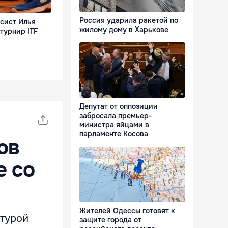
Россия ударила ракетой по
сист Илья
жилому дому в Харькове
турнир ITF
Депутат от оппозиции
забросала премьер-
министра яйцами в
парламенте Косова
ов
е со
Жителей Одессы готовят к
атурой
защите города от