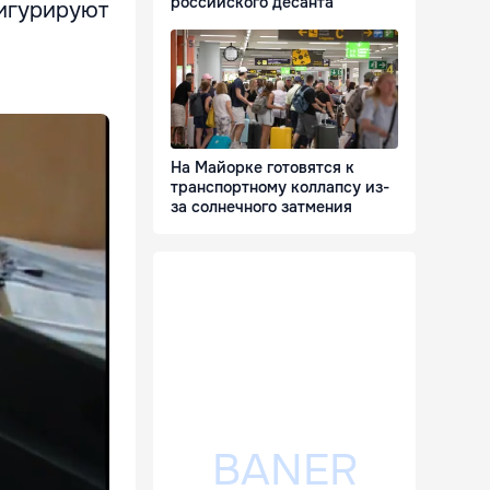
российского десанта
фигурируют
На Майорке готовятся к
транспортному коллапсу из-
за солнечного затмения