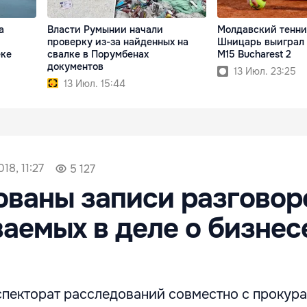
а
Власти Румынии начали
Молдавский тенни
проверку из-за найденных на
Шницарь выиграл 
еке
свалке в Порумбенах
M15 Bucharest 2
документов
13 Июл. 23:25
13 Июл. 15:44
18, 11:27
5 127
ваны записи разговор
аемых в деле о бизнес
пекторат расследований совместно с прокур