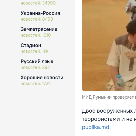
новостей:
34990
Украина-Россия
новостей:
8498
Землетрясение
новостей:
1010
Стадион
новостей:
119
Русский язык
новостей:
292
Хорошие новости
новостей:
1721
МИД Румынии проверяет 
Двое вооруженных л
террористами и не 
publika.md.