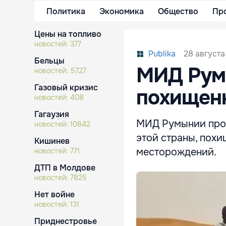
Политика
Экономика
Общество
Пр
Цены на топливо
новостей:
377
28 августа 
Publika
Бельцы
МИД Рум
новостей:
5727
Газовый кризис
похищен
новостей:
408
Гагаузия
МИД Румынии пров
новостей:
10842
этой страны, пох
Кишинев
месторождений.
новостей:
771
ДТП в Молдове
новостей:
7825
Нет войне
новостей:
131
Приднестровье