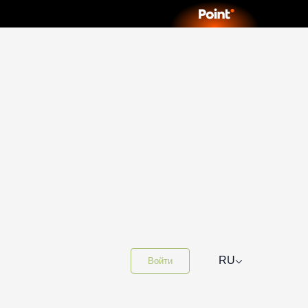
⌵
RU
Войти