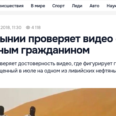
оисшествия
В мире
Спорт
Леди
Авто
Нау
2018, 11:30
4 118
ынии проверяет видео 
ным гражданином
еряет достоверность видео, где фигурирует 
ищенный в июле на одном из ливийских нефтян