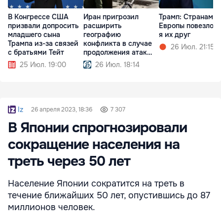
В Конгрессе США
Иран пригрозил
Трамп: Cтранам
призвали допросить
расширить
Европы повезло, 
младшего сына
географию
я их друг
Трампа из-за связей
конфликта в случае
26 Июл. 21:15
с братьями Тейт
продолжения атак
США
25 Июл. 19:00
26 Июл. 18:14
Iz
26 апреля 2023, 18:36
7 307
В Японии спрогнозировали
сокращение населения на
треть через 50 лет
Население Японии сократится на треть в
течение ближайших 50 лет, опустившись до 87
миллионов человек.