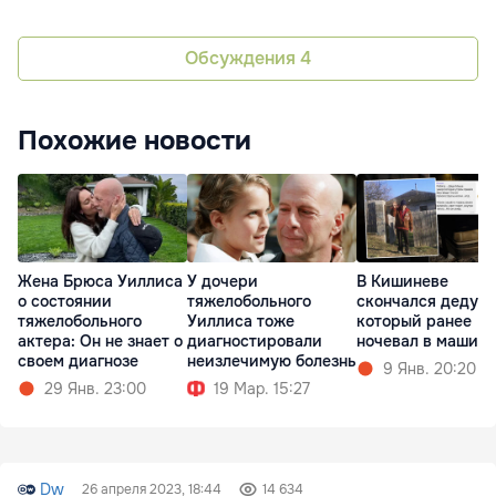
Обсуждения
4
Похожие новости
Жена Брюса Уиллиса
У дочери
В Кишиневе
о состоянии
тяжелобольного
скончался дедушк
тяжелобольного
Уиллиса тоже
который ранее
актера: Он не знает о
диагностировали
ночевал в машине
своем диагнозе
неизлечимую болезнь
9 Янв. 20:20
29 Янв. 23:00
19 Мар. 15:27
Dw
26 апреля 2023, 18:44
14 634