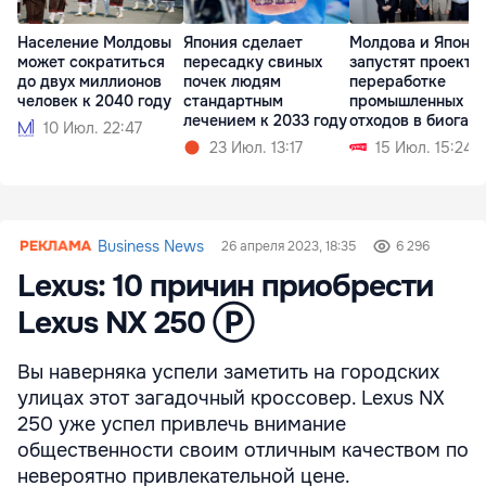
Население Молдовы
Япония сделает
Молдова и Япони
может сократиться
пересадку свиных
запустят проект п
до двух миллионов
почек людям
переработке
человек к 2040 году
стандартным
промышленных
лечением к 2033 году
отходов в биогаз
10 Июл. 22:47
23 Июл. 13:17
15 Июл. 15:24
Business News
26 апреля 2023, 18:35
6 296
Lexus: 10 причин приобрести
Lexus NX 250 Ⓟ
Вы наверняка успели заметить на городских
улицах этот загадочный кроссовер. Lexus NX
250 уже успел привлечь внимание
общественности своим отличным качеством по
невероятно привлекательной цене.