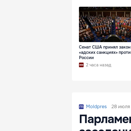
Сенат США принял закон
«адских санкциях» проти
России
2 часа назад
28 июля 
Moldpres
Парламен