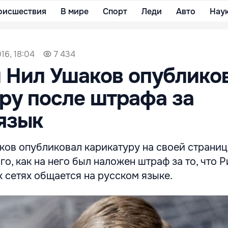
оисшествия
В мире
Спорт
Леди
Авто
Нау
16, 18:04
7 434
 Нил Ушаков опублико
ру после штрафа за
язык
ков опубликовал карикатуру на своей страниц
го, как на него был наложен штраф за то, что 
 сетях общается на русском языке.