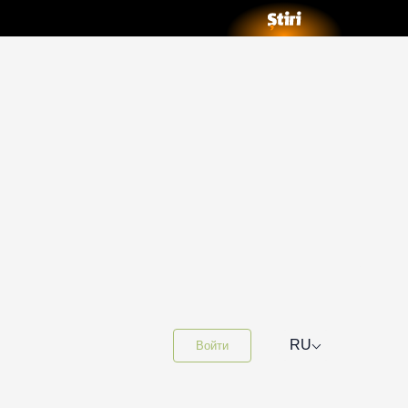
⌵
RU
Войти