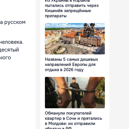
Из Украины в Израиль
пытались отправить через
Кишинёв запрещённые
препараты
на русском
человека.
 десятый
нного
Названы 5 самых дешевых
направлений Европы для
отдыха в 2026 году
Обманули покупателей
квартир в Сочи и прятались
в Молдове: их отправили
обратно в РФ