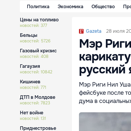
Политика
Экономика
Общество
Пр
Цены на топливо
новостей:
377
28 июля 20
Gazeta
Бельцы
Мэр Риги
новостей:
5726
Газовый кризис
карикату
новостей:
408
русский 
Гагаузия
новостей:
10842
Кишинев
Мэр Риги Нил Уша
новостей:
771
фейсбуке после то
ДТП в Молдове
дума в социальных
новостей:
7823
Нет войне
новостей:
131
Приднестровье