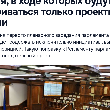
я, в ходе которых буду
иваться только проект
ии
дня первого пленарного заседания парламент
дет содержать исключительно инициативы, в
позицией. Такую поправку к Регламенту парла
конодательный орган.