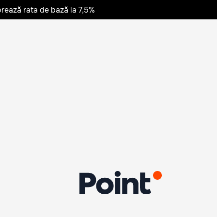
rează rata de bază la 7,5%