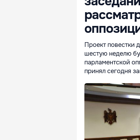
заседани
рассматр
оппозиц
Проект повестки 
шестую неделю бу
парламентской оп
принял сегодня за