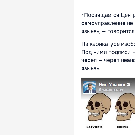
«Посвящается Центр
самоуправление не 
языке», — говоритс
На карикатуре изоб
Под ними подписи — 
череп — череп неан
языка».