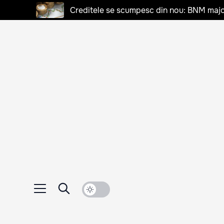
Creditele se scumpesc din nou: BNM majo