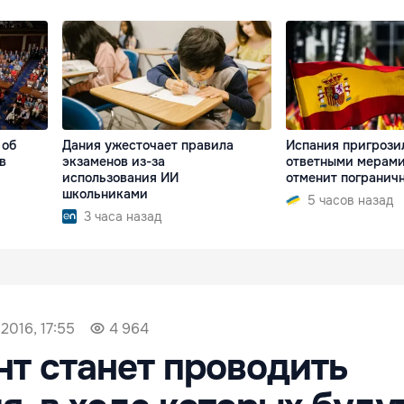
 об
Дания ужесточает правила
Испания пригрози
в
экзаменов из-за
ответными мерами,
использования ИИ
отменит погранич
школьниками
5 часов назад
3 часа назад
2016, 17:55
4 964
т станет проводить