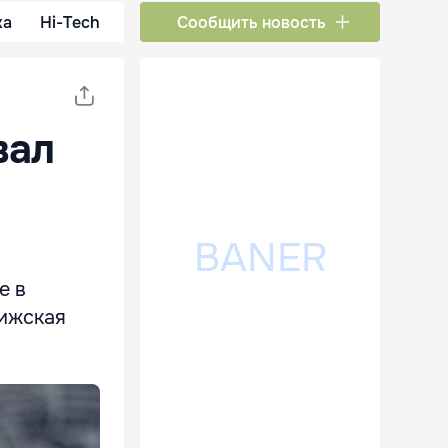
ка
Hi-Tech
Сообщить новость
вал
е в
Рижская