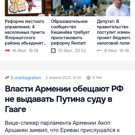
Реформа местного
Образовательное
Депутат: В
управления: 4
сообщество
правительство
населенных пункта
Кишинёва требует
поступит измене
Флорештского
приостановить
проект бюджетно
района объединят
реформу Restart
налоговой полити
мэрии
16 Июл. 16:18
10 Июл. 20:52
8 Июл. 16:18
Eurointegration
2 апреля 2023, 12:30
9 748
Власти Армении обещают РФ
не выдавать Путина суду в
Гааге
Вице-спикер парламента Армении Акоп
Аршакян заявил, что Ереван прислушался к