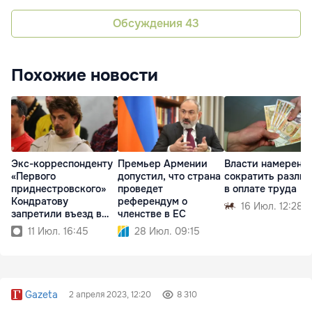
Обсуждения
43
Похожие новости
Экс-корреспонденту
Премьер Армении
Власти намерены
«Первого
допустил, что страна
сократить разли
приднестровского»
проведет
в оплате труда
Кондратову
референдум о
16 Июл. 12:28
запретили въезд в
членстве в ЕС
Армению
11 Июл. 16:45
28 Июл. 09:15
Gazeta
2 апреля 2023, 12:20
8 310