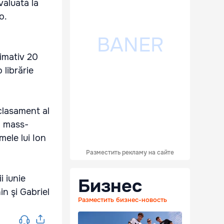
valuată la
o.
imativ 20
librărie
 clasament al
n mass-
mele lui Ion
Разместить рекламу на сайте
i iunie
Бизнес
in şi Gabriel
Разместить бизнес-новость