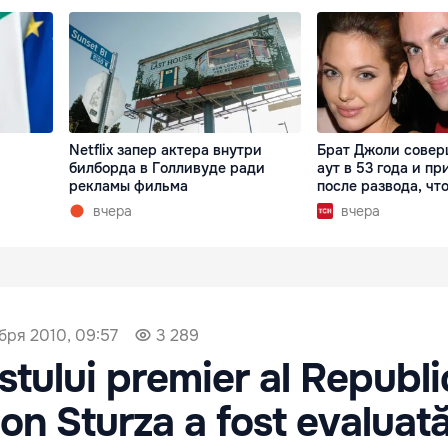
Netflix запер актера внутри
Брат Джоли совер
билборда в Голливуде ради
аут в 53 года и пр
рекламы фильма
после развода, что
вчера
вчера
бря 2010, 09:57
3 289
stului premier al Republic
on Sturza a fost evaluată