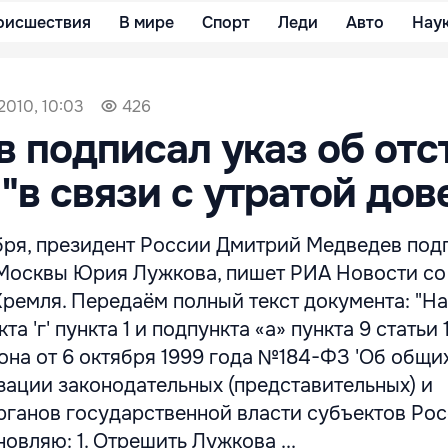
оисшествия
В мире
Спорт
Леди
Авто
Нау
2010, 10:03
426
 подписал указ об отс
"в связи с утратой дов
ября, президент России Дмитрий Медведев под
 Москвы Юрия Лужкова, пишет РИА Новости со
ремля. Передаём полный текст документа: "На
а 'г' пункта 1 и подпункта «а» пункта 9 статьи 
она от 6 октября 1999 года №184-ФЗ 'Об общи
зации законодательных (представительных) и
рганов государственной власти субъектов Ро
овляю: 1. Отрешить Лужкова ...