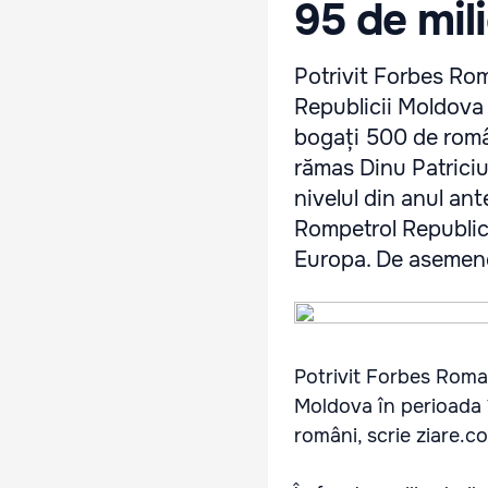
95 de mil
Potrivit Forbes Roma
Republicii Moldova 
bogați 500 de român
rămas Dinu Patriciu,
nivelul din anul ant
Rompetrol Republic
Europa. De asemenea
Potrivit Forbes Roman
Moldova în perioada 
români, scrie ziare.c