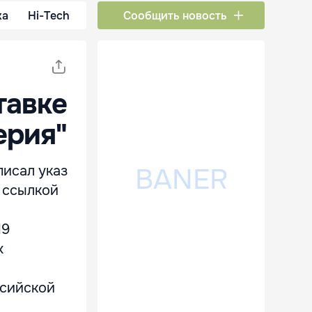
ка
Hi-Tech
Сообщить новость
тавке
ерия"
писал указ
 ссылкой
19
х
ссийской