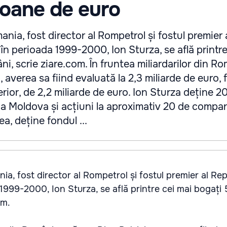
ioane de euro
nia, fost director al Rompetrol și fostul premier 
în perioada 1999-2000, Ion Sturza, se află printre
i, scrie ziare.com. În fruntea miliardarilor din R
 averea sa fiind evaluată la 2,3 miliarde de euro, 
erior, de 2,2 miliarde de euro. Ion Sturza deține 2
a Moldova și acțiuni la aproximativ 20 de compan
, deține fondul ...
ia, fost director al Rompetrol și fostul premier al Repu
1999-2000, Ion Sturza, se află printre cei mai bogați
om.