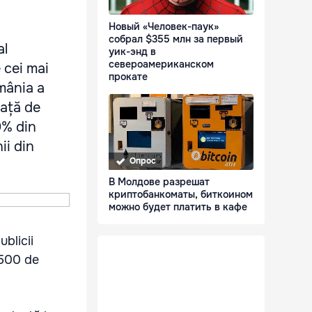
Новый «Человек-паук»
собрал $355 млн за первый
al
уик-энд в
североамериканском
 cei mai
прокате
omânia a
față de
0% din
ii din
Опрос
В Молдове разрешат
криптобанкоматы, биткоином
можно будет платить в кафе
blicii
 500 de