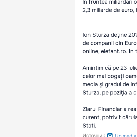
În fruntea miliardaril
2,3 miliarde de euro, 
Ion Sturza deține 20
de companii din Europ
online, elefant.ro. In
Amintim că pe 23 iuli
celor mai bogați oam
media şi gradul de inf
Sturza, pe poziţia a c
Ziarul Financiar a rea
curent, potrivit cărui
Stati.
Источник
Unimedia