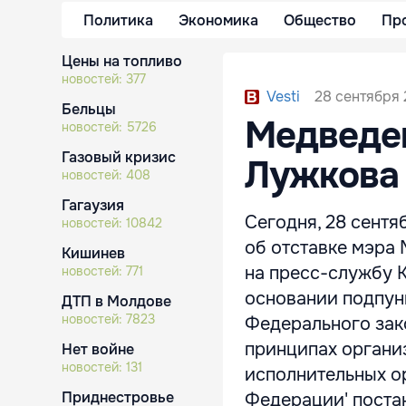
Политика
Экономика
Общество
Пр
Цены на топливо
новостей:
377
28 сентября 
Vesti
Бельцы
Медведев
новостей:
5726
Газовый кризис
Лужкова 
новостей:
408
Гагаузия
Сегодня, 28 сент
новостей:
10842
об отставке мэра
Кишинев
на пресс-службу К
новостей:
771
основании подпункт
ДТП в Молдове
новостей:
7823
Федерального зак
принципах органи
Нет войне
новостей:
131
исполнительных о
Приднестровье
Федерации' постан