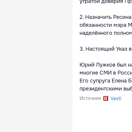
утратой доверия П
2. Назначить Реси
обязанности мэра М
наделённого полно
3. Настоящий Указ в
Юрий Лужков был на
многие СМИ в Росс
Его супруга Елена 
президентскими вы
Источник
Vesti