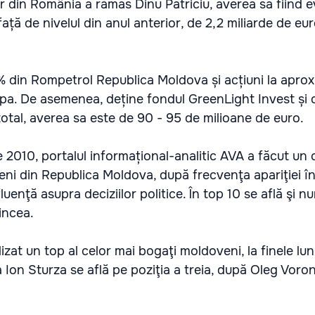
or din România a rămas Dinu Patriciu, averea sa fiind e
față de nivelul din anul anterior, de 2,2 miliarde de eur
% din Rompetrol Republica Moldova și acțiuni la aprox
a. De asemenea, deține fondul GreenLight Invest și o 
 total, averea sa este de 90 - 95 de milioane de euro.
e 2010, portalul informațional-analitic AVA a făcut un
eni din Republica Moldova, după frecvenţa apariţiei î
luenţă asupra deciziilor politice. În top 10 se află şi nu
incea.
lizat un top al celor mai bogaţi moldoveni, la finele luni
a Ion Sturza se află pe poziţia a treia, după Oleg Voron