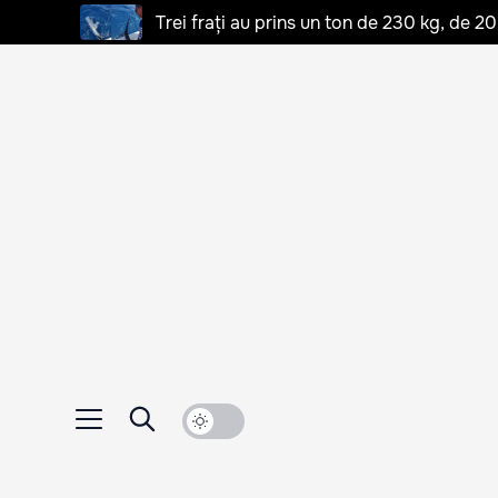
Trei frați au prins un ton de 230 kg, de 