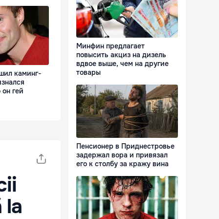
Минфин предлагает
повысить акциз на дизель
вдвое выше, чем на другие
товары
шил каминг-
изнался
 он гей
Пенсионер в Приднестровье
задержал вора и привязал
его к столбу за кражу вина
ii
 la