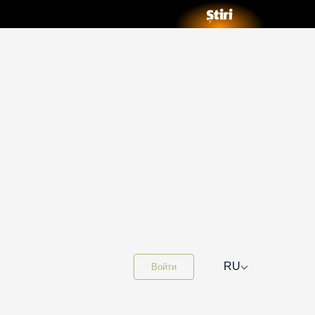
⌵
RU
Войти