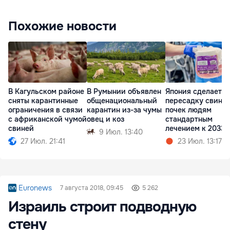
Похожие новости
В Кагульском районе
В Румынии объявлен
Япония сделает
сняты карантинные
общенациональный
пересадку свины
ограничения в связи
карантин из-за чумы
почек людям
с африканской чумой
овец и коз
стандартным
свиней
лечением к 2033 
9 Июл. 13:40
27 Июл. 21:41
23 Июл. 13:17
Euronews
7 августа 2018, 09:45
5 262
Израиль строит подводную
стену