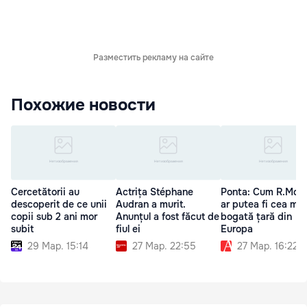
Разместить рекламу на сайте
Похожие новости
Cercetătorii au
Actrița Stéphane
Ponta: Cum R.Mol
descoperit de ce unii
Audran a murit.
ar putea fi cea mai
copii sub 2 ani mor
Anunțul a fost făcut de
bogată țară din
subit
fiul ei
Europa
29 Мар. 15:14
27 Мар. 22:55
27 Мар. 16:22