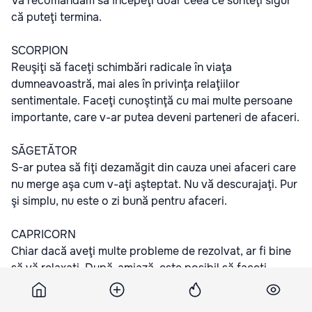
Vă recomandăm să începeţi doar ceea ce sunteţi sigur
că puteţi termina.
SCORPION
Reuşiţi să faceţi schimbări radicale în viaţa
dumneavoastră, mai ales în privinţa relaţiilor
sentimentale. Faceţi cunoştinţă cu mai multe persoane
importante, care v-ar putea deveni parteneri de afaceri.
SĂGETĂTOR
S-ar putea să fiţi dezamăgit din cauza unei afaceri care
nu merge aşa cum v-aţi aşteptat. Nu vă descurajaţi. Pur
şi simplu, nu este o zi bună pentru afaceri.
CAPRICORN
Chiar dacă aveţi multe probleme de rezolvat, ar fi bine
să vă relaxaţi. După-amiază, este posibil să faceţi
cunoştinţă cu o persoană deosebită, care va juca un rol
important în viaţa dumneavoastră sentimentală.