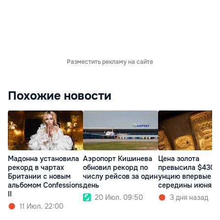
Разместить рекламу на сайте
Похожие новости
Мадонна установила
Аэропорт Кишинева
Цена золота
рекорд в чартах
обновил рекорд по
превысила $4300
Британии с новым
числу рейсов за один
унцию впервые с
альбомом Confessions
день
середины июня
II
20 Июл. 09:50
3 дня назад
11 Июл. 22:00