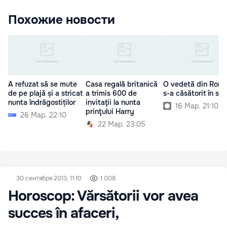
Похожие новости
A refuzat să se mute
Casa regală britanică
O vedetă din Româ
de pe plajă și a stricat
a trimis 600 de
s-a căsătorit în sec
nunta îndrăgostiților
invitaţii la nunta
16 Мар. 21:10
prinţului Harry
26 Мар. 22:10
22 Мар. 23:05
30 сентября 2013, 11:10
1 008
Horoscop: Vărsătorii vor avea
succes în afaceri,