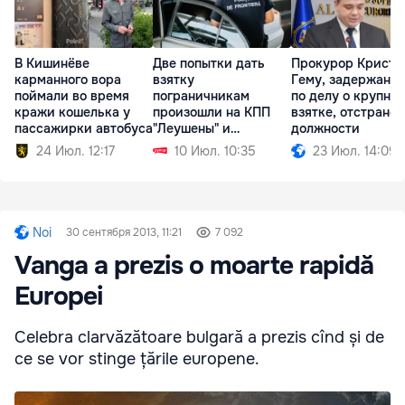
В Кишинёве
Две попытки дать
Прокурор Кристи
карманного вора
взятку
Гему, задержанн
поймали во время
пограничникам
по делу о крупно
кражи кошелька у
произошли на КПП
взятке, отстранён
пассажирки автобуса
"Леушены" и
должности
"Паланка"
24 Июл. 12:17
10 Июл. 10:35
23 Июл. 14:09
Noi
30 сентября 2013, 11:21
7 092
Vanga a prezis o moarte rapidă
Europei
Celebra clarvăzătoare bulgară a prezis cînd și de
ce se vor stinge țările europene.