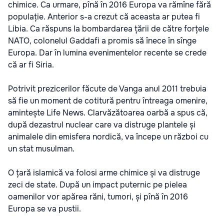
chimice. Ca urmare, pînă în 2016 Europa va rămîne fără
populație. Anterior s-a crezut că aceasta ar putea fi
Libia. Ca răspuns la bombardarea țării de către forțele
NATO, colonelul Gaddafi a promis să înece în sînge
Europa. Dar în lumina evenimentelor recente se crede
că ar fi Siria.
Potrivit prezicerilor făcute de Vanga anul 2011 trebuia
să fie un moment de cotitură pentru întreaga omenire,
amintește Life News. Clarvăzătoarea oarbă a spus că,
după dezastrul nuclear care va distruge plantele și
animalele din emisfera nordică, va începe un război cu
un stat musulman.
O țară islamică va folosi arme chimice și va distruge
zeci de state. După un impact puternic pe pielea
oamenilor vor apărea răni, tumori, și pînă în 2016
Europa se va pustii.