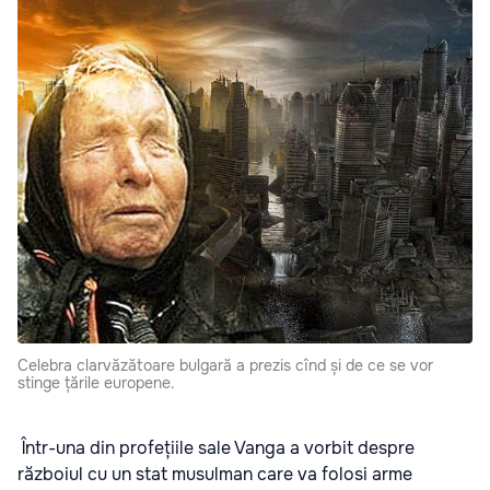
Celebra clarvăzătoare bulgară a prezis cînd și de ce se vor
stinge țările europene.
Într-una din profețiile sale Vanga a vorbit despre
războiul cu un stat musulman care va folosi arme