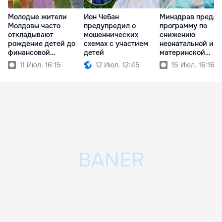
Молодые жители
Ион Чебан
Минздрав предла
Молдовы часто
предупредил о
программу по
откладывают
мошеннических
снижению
рождение детей до
схемах с участием
неонатальной и
финансовой
детей
материнской
стабильности
смертности
11 Июл. 16:15
12 Июл. 12:45
15 Июл. 16:16