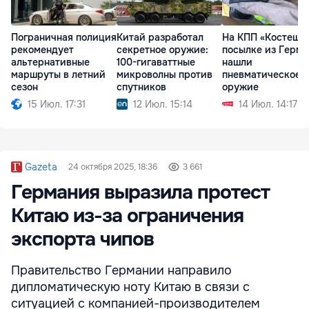
Пограничная полиция
Китай разработал
На КПП «Костешты
рекомендует
секретное оружие:
посылке из Герм
альтернативные
100-гигаваттные
нашли
маршруты в летний
микроволны против
пневматическое
сезон
спутников
оружие
15 Июл. 17:31
12 Июл. 15:14
14 Июл. 14:17
Gazeta
24 октября 2025, 18:36
3 661
Германия выразила протест
Китаю из-за ограничения
экспорта чипов
Правительство Германии направило
дипломатическую ноту Китаю в связи с
ситуацией с компанией-производителем