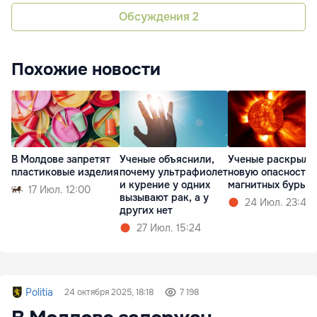
Обсуждения
2
Похожие новости
В Молдове запретят
Ученые объяснили,
Ученые раскрыли
пластиковые изделия
почему ультрафиолет
новую опасность
и курение у одних
магнитных бурь
17 Июл. 12:00
вызывают рак, а у
24 Июл. 23:47
других нет
27 Июл. 15:24
Politia
24 октября 2025, 18:18
7 198