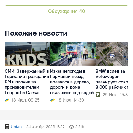
Обсуждения
40
Похожие новости
СМИ: Задержанный в
Из-за непогоды в
BMW вслед за
Германии гражданин
Германии поезд
Volkswagen
РМ шпионил за
врезался в дерево,
планирует сократ
производителем
дороги и дома
8 000 рабочих ме
Leopard и Caesar
оказались под водой
29 Июл. 15:34
18 Июл. 09:25
18 Июл. 14:30
Unian
24 октября 2025, 18:27
2 516