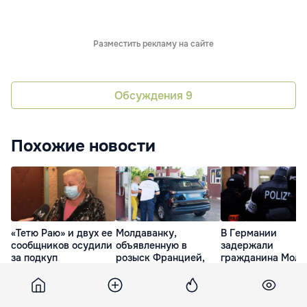
Разместить рекламу на сайте
Обсуждения
9
Похожие новости
«Тетю Раю» и двух ее
Молдаванку,
В Германии
сообщников осудили
объявленную в
задержали
за подкуп
розыск Францией,
гражданина Молд
избирателей
задержали на
за шпионаж с
румынской границе
помощью дрона
30 Июл. 20:44
13 Июл. 15:37
17 Июл. 17:00