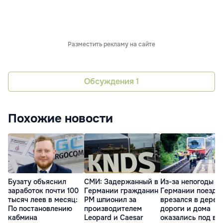
Разместить рекламу на сайте
Обсуждения
1
Похожие новости
Бузату объяснил
СМИ: Задержанный в
Из-за непогоды в
заработок почти 100
Германии гражданин
Германии поезд
тысяч леев в месяц:
РМ шпионил за
врезался в дерев
По постановлению
производителем
дороги и дома
кабмина
Leopard и Caesar
оказались под во