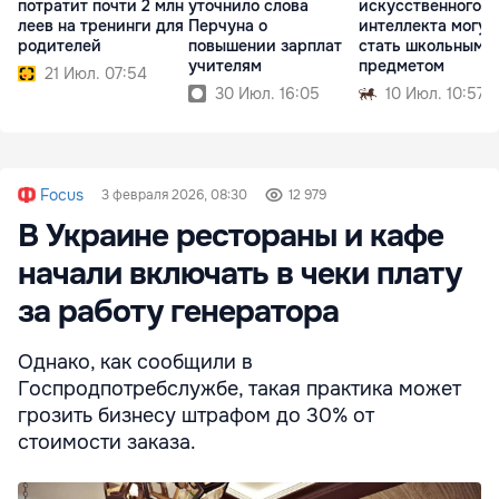
потратит почти 2 млн
уточнило слова
искусственного
леев на тренинги для
Перчуна о
интеллекта могут
родителей
повышении зарплат
стать школьным
учителям
предметом
21 Июл. 07:54
30 Июл. 16:05
10 Июл. 10:57
Focus
3 февраля 2026, 08:30
12 979
В Украине рестораны и кафе
начали включать в чеки плату
за работу генератора
Однако, как сообщили в
Госпродпотребслужбе, такая практика может
грозить бизнесу штрафом до 30% от
стоимости заказа.