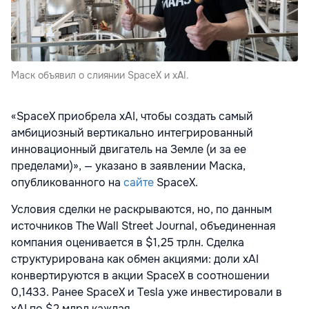
Маск объявил о слиянии SpaceX и xAI.
«SpaceX приобрела xAI, чтобы создать самый
амбициозный вертикально интегрированный
инновационный двигатель на Земле (и за ее
пределами)», — указано в заявлении Маска,
опубликованного на
сайте
SpaceX.
Условия сделки не раскрываются, но, по данным
источников The Wall Street Journal, объединенная
компания оценивается в $1,25 трлн. Сделка
структурирована как обмен акциями: доли xAI
конвертируются в акции SpaceX в соотношении
0,1433. Ранее SpaceX и Tesla уже инвестировали в
xAI по $2 млрд каждая.