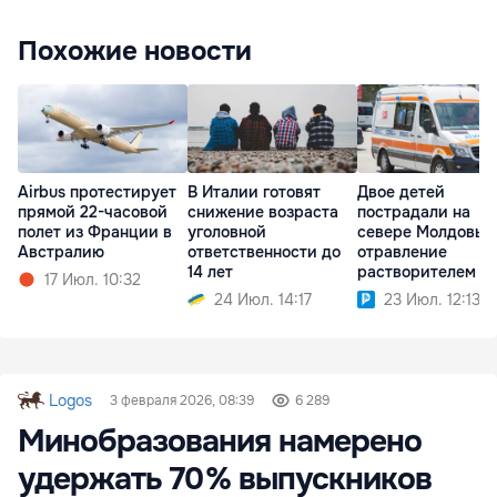
Похожие новости
Airbus протестирует
В Италии готовят
Двое детей
прямой 22-часовой
снижение возраста
пострадали на
полет из Франции в
уголовной
севере Молдовы:
Австралию
ответственности до
отравление
14 лет
растворителем и
17 Июл. 10:32
травма бензопил
24 Июл. 14:17
23 Июл. 12:13
Logos
3 февраля 2026, 08:39
6 289
Минобразования намерено
удержать 70 % выпускников