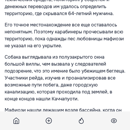
денежных переводов им удалось определить
территорию, где скрывался 64-летний мужчина.
Его точное местонахождение все еще оставалось
непонятным. Поэтому карабинеры прочесывали всю
территорию, пока однажды пес любовницы мафиози
не указал на его укрытие.
Собака выглядывала из полузакрытого окна
большой виллы, чем вызвала у следователей
подозрение, что это имение было убежищем беглеца.
Участники рейда, изучив и проанализировав все
возможные пути побега, даже городскую
канализацию, которая проходила под землей, в
конце концов нашли Каччапуоти.
Мафиози нашли лежащим возле бассейна, когда он
листал газету, которая была открыта на странице
новостей с мафиозной хроникой. При задержании