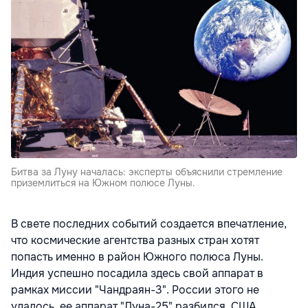
Битва за Луну началась: эксперты объяснили стремление
приземлиться на Южном полюсе Луны.
В свете последних событий создается впечатление,
что космические агентства разных стран хотят
попасть именно в район Южного полюса Луны.
Индия успешно посадила здесь свой аппарат в
рамках миссии "Чандраян-3". России этого не
удалось, ее аппарат "Луна-25" разбился. США