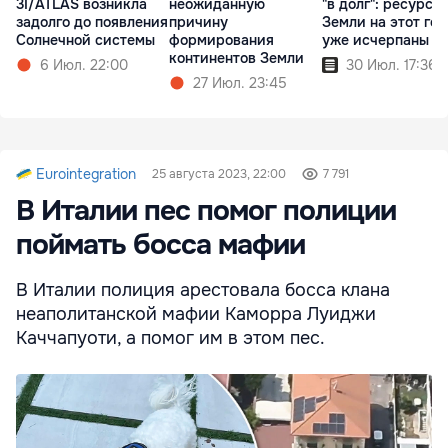
3I/ATLAS возникла
неожиданную
"в долг": ресурсы
задолго до появления
причину
Земли на этот год
Солнечной системы
формирования
уже исчерпаны
континентов Земли
6 Июл. 22:00
30 Июл. 17:36
27 Июл. 23:45
Eurointegration
25 августа 2023, 22:00
7 791
В Италии пес помог полиции
поймать босса мафии
В Италии полиция арестовала босса клана
неаполитанской мафии Каморра Луиджи
Каччапуоти, а помог им в этом пес.