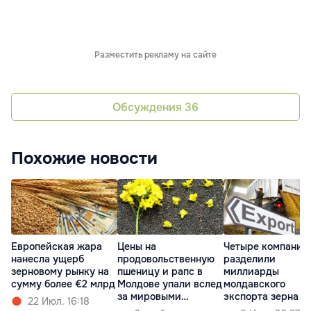
Разместить рекламу на сайте
Обсуждения
36
Похожие новости
Европейская жара
Цены на
Четыре компании
нанесла ущерб
продовольственную
разделили
зерновому рынку на
пшеницу и рапс в
миллиарды
сумму более €2 млрд
Молдове упали вслед
молдавского
за мировыми
экспорта зерна
22 Июл. 16:18
биржами