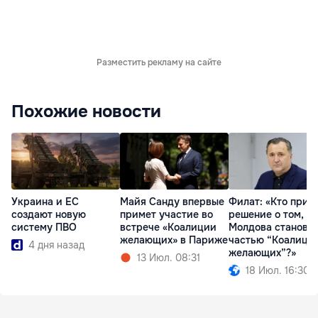
Разместить рекламу на сайте
Похожие новости
Украина и ЕС
Майя Санду впервые
Филат: «Кто прин
создают новую
примет участие во
решение о том, чт
систему ПВО
встрече «Коалиции
Молдова станови
желающих» в Париже
частью “Коалици
4 дня назад
желающих”?»
13 Июл. 08:31
18 Июл. 16:30