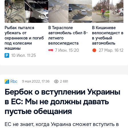
Рыбак пытался
В Тирасполе
В Кишиневе
убежать от
автомобиль сбил 8-
велосипедист въ
охранников и погиб
летнего
в учебный
под колесами
велосипедиста
автомобиль
машины
7 Июн. 15:20
27 Мар. 16:12
10 Июл. 11:25
Rbc
9 мая 2022, 17:36
2 681
Бербок о вступлении Украины
в ЕС: Мы не должны давать
пустые обещания
ЕС не знает, когда Украина сможет вступить в