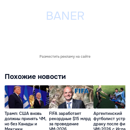
Разместить рекламу на сайте
Похожие новости
Трамп: США вновь
FIFA заработает
Аргентинский
должны принять ЧМ,
рекордные $15 млрд
футболист устро
но без Канады и
за проведение
драку после фин
Мексики
ЧМ-2026
ЧМ-2026 с Испан