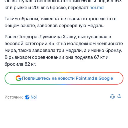
Он выступал в весовой категории 96 кг и поднял 163
кг в рывке и 201 кг в броске, передает
noi.md
Таким образом,
тяжелоатлет занял второе место в
общем зачете, завоевав серебряную медаль.
Ранее Теодора-Луминица Хынку, выступавшая в
весовой категории 45 кг на молодежном чемпионате
мира, также завоевала три медали, а именно бронзу.
В рывковом соревновании она подняла 67 кг и
бросила 82 кг.
Подпишитесь на новости Point.md в Google
Источник
Noi