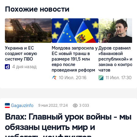
Похожие новости
Украина и ЕС
Молдова запросила у
Дуров сравнил ЕС
создают новую
ЕС новый транш в
«банановой
систему ПВО
размере 191,5 млн
республикой» из-
евро после
закона о контрол
4 дня назад
проведения реформ
чатов
10 Июл. 20:16
11 Июл. 17:30
Gagauzinfo
9 мая 2022, 17:24
3 033
Влах: Главный урок войны - мы
обязаны ценить мир и