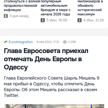
столкнуться с волной
популярным
миллионеров в м
продовольственной
автомобильным
обновило
инфляции
брендом в мире с
исторический
начала 2026 года
максимум
3 дня назад
5 Июн. 19:09
4 Июн. 21:29
Eurointegration
9 мая 2022, 17:12
3 058
Глава Евросовета приехал
отмечать День Европы в
Одессу
Глава Европейского Совета Шарль Мишель 9
мая прибыл в Одессу, чтобы отметить День
Европы. Об этом Мишель рассказал в своем
Twitter.