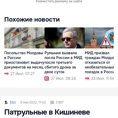
Разместить рекламу на сайте
Похожие новости
Посольство Молдовы
Румыния вызвала
МИД призвал
в России
посла России в МИД
граждан Молдовы
приостановит выдачу
после третьего
отказаться от
документов на месяц
сбитого дрона за
необязательных
двое суток
поездок в Россию
27 Июл. 07:27
27 Июл. 09:24
23 Июл. 11:56
Stiri
9 мая 2022, 17:42
3 857
Патрульные в Кишиневе