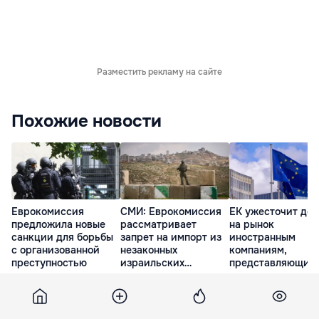
Разместить рекламу на сайте
Похожие новости
Еврокомиссия
СМИ: Еврокомиссия
ЕК ужесточит дос
предложила новые
рассматривает
на рынок
санкции для борьбы
запрет на импорт из
иностранным
с организованной
незаконных
компаниям,
преступностью
израильских
представляющим
поселений
риск вмешательс
9 Июл. 16:46
9 Июл. 21:36
9 Июл. 23:11