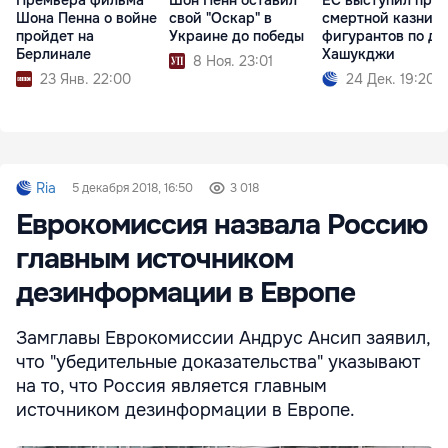
Премьера фильма
Шон Пенн оставил
ЕС выступил про
Шона Пенна о войне
свой "Оскар" в
смертной казни д
пройдет на
Украине до победы
фигурантов по де
Берлинале
Хашукджи
8 Ноя. 23:01
23 Янв. 22:00
24 Дек. 19:20
Ria
5 декабря 2018, 16:50
3 018
Еврокомиссия назвала Россию
главным источником
дезинформации в Европе
Замглавы Еврокомиссии Андрус Ансип заявил,
что "убедительные доказательства" указывают
на то, что Россия является главным
источником дезинформации в Европе.