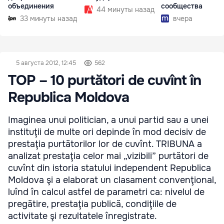
объединения
сообщества
44 минуты назад
33 минуты назад
вчера
5 августа 2012, 12:45
562
TOP – 10 purtători de cuvînt în
Republica Moldova
Imaginea unui politician, a unui partid sau a unei
instituţii de multe ori depinde în mod decisiv de
prestaţia purtătorilor lor de cuvînt. TRIBUNA a
analizat prestaţia celor mai „vizibili” purtători de
cuvînt din istoria statului independent Republica
Moldova şi a elaborat un clasament convenţional,
luînd în calcul astfel de parametri ca: nivelul de
pregătire, prestaţia publică, condiţiile de
activitate şi rezultatele înregistrate.