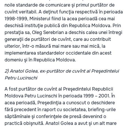
noile standarde de comunicare şi primul purtător de
cuvînt veritabil. A deţinut funcţia respectivă în perioada
1998-1999, Ministerul fiind la acea perioadă cea mai
deschisă instituţie publică din Republica Moldova. Prin
prestaţia sa, Oleg Serebrian a deschis calea unei întregi
generaţii de purtători de cuvînt, care au contribuit
ulterior, într-o măsură mai mare sau mai mică, la
implementarea standardelor occidentale din acest
domeniu şi în Republica Moldova.
2) Anatol Golea, ex-purtător de cuvînt al Preşedintelui
Petru Lucinschi
A fost purtător de cuvînt al Preşedintelui Republicii
Moldova Petru Lucinschi în perioada 1999 – 2001. În
acea perioadă, Preşedinţia a cunoscut o deschidere
fără precedent în raport cu societatea, briefing-urile
săptămînale şi conferinţele de presă devenind o
practică obişnuită. Anatol Golea a avut şi un alt mare