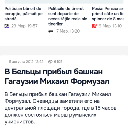
Politician bănuit de
Politicile de tineret
Rusia: Pensionare 
corupție, pălmuit pe
sunt departe de
primit câte un fidg
stradă
necesităţile reale ale
spinner de 8 marti
tinerilor
29 Мар. 19:57
9 Мар. 13:10
17 Мар. 13:20
5 августа 2012, 12:42
6 105
В Бельцы прибыл башкан
Гагаузии Михаил Формузал
В Бельцы прибыл башкан Гагаузии Михаил
Формузал. Очевидцы заметили его на
центральной площади города, где в 15 часов
должен состояться марш румынских
унионистов.