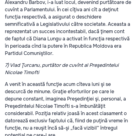
Alexandru Barbov, i-a luat locul, devenind purtătoare de
cuvînt a Parlamentului. În cei cîţiva ani cît a deţinut
funcţia respectivă, a asigurat o deschidere
semnificativă a Legislativului către societate. Aceasta a
reprezentat un succes incontestabil, dacă ţinem cont
de faptul că Diana Lungu a activat în funcţia respectivă
în perioada cînd la putere în Republica Moldova era
Partidul Comuniştilor.
7) Vlad Ţurcanu, purtător de cuvînt al Preşedintelui
Nicolae Timofti
A venit în această funcţie acum cîteva luni şi se
descurcă de minune. Graţie eforturilor pe care le
depune constant, imaginea Preşedinţiei şi, personal, a
Preşedintelui Nicolae Timofti s-a îmbunătăţit
considerabil. Poziţia relativ joasă în acest clasament o
datorează exclusiv faptului că, fiind de puţină vreme în
funcţie, nu a reuşit încă să-şi „facă vizibil” întregul
potenţial pe care-l are.