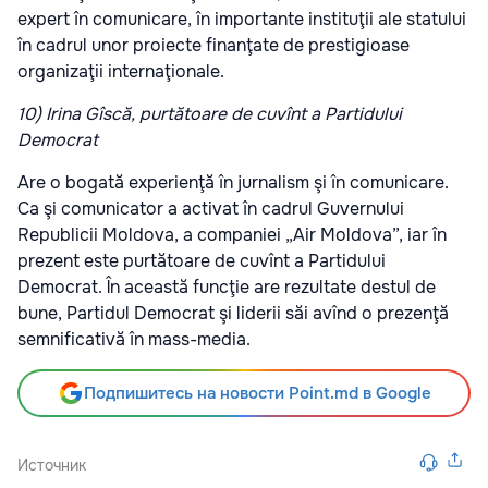
expert în comunicare, în importante instituţii ale statului
în cadrul unor proiecte finanţate de prestigioase
organizaţii internaţionale.
10) Irina Gîscă, purtătoare de cuvînt a Partidului
Democrat
Are o bogată experienţă în jurnalism şi în comunicare.
Ca şi comunicator a activat în cadrul Guvernului
Republicii Moldova, a companiei „Air Moldova”, iar în
prezent este purtătoare de cuvînt a Partidului
Democrat. În această funcţie are rezultate destul de
bune, Partidul Democrat şi liderii săi avînd o prezenţă
semnificativă în mass-media.
Подпишитесь на новости Point.md в Google
Источник