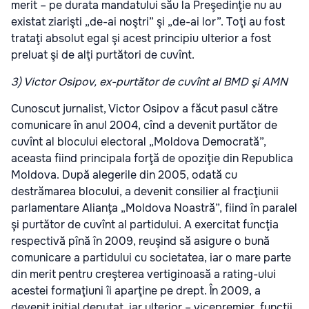
merit – pe durata mandatului său la Preşedinţie nu au
existat ziarişti „de-ai noştri” şi „de-ai lor”. Toţi au fost
trataţi absolut egal şi acest principiu ulterior a fost
preluat şi de alţi purtători de cuvînt.
3) Victor Osipov, ex-purtător de cuvînt al BMD şi AMN
Cunoscut jurnalist, Victor Osipov a făcut pasul către
comunicare în anul 2004, cînd a devenit purtător de
cuvînt al blocului electoral „Moldova Democrată”,
aceasta fiind principala forţă de opoziţie din Republica
Moldova. După alegerile din 2005, odată cu
destrămarea blocului, a devenit consilier al fracţiunii
parlamentare Alianţa „Moldova Noastră”, fiind în paralel
şi purtător de cuvînt al partidului. A exercitat funcţia
respectivă pînă în 2009, reuşind să asigure o bună
comunicare a partidului cu societatea, iar o mare parte
din merit pentru creşterea vertiginoasă a rating-ului
acestei formaţiuni îi aparţine pe drept. În 2009, a
devenit iniţial deputat, iar ulterior – vicepremier, funcţii