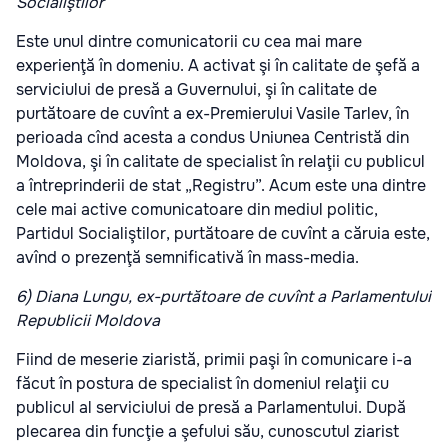
Socialiştilor
Este unul dintre comunicatorii cu cea mai mare
experienţă în domeniu. A activat şi în calitate de şefă a
serviciului de presă a Guvernului, şi în calitate de
purtătoare de cuvînt a ex-Premierului Vasile Tarlev, în
perioada cînd acesta a condus Uniunea Centristă din
Moldova, şi în calitate de specialist în relaţii cu publicul
a întreprinderii de stat „Registru”. Acum este una dintre
cele mai active comunicatoare din mediul politic,
Partidul Socialiştilor, purtătoare de cuvînt a căruia este,
avînd o prezenţă semnificativă în mass-media.
6) Diana Lungu, ex-purtătoare de cuvînt a Parlamentului
Republicii Moldova
Fiind de meserie ziaristă, primii paşi în comunicare i-a
făcut în postura de specialist în domeniul relaţii cu
publicul al serviciului de presă a Parlamentului. După
plecarea din funcţie a şefului său, cunoscutul ziarist