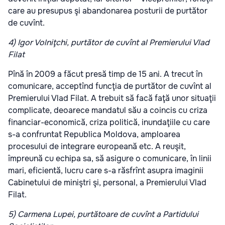
care au presupus şi abandonarea posturii de purtător
de cuvînt.
4) Igor Volniţchi, purtător de cuvînt al Premierului Vlad
Filat
Pînă în 2009 a făcut presă timp de 15 ani. A trecut în
comunicare, acceptînd funcţia de purtător de cuvînt al
Premierului Vlad Filat. A trebuit să facă faţă unor situaţii
complicate, deoarece mandatul său a coincis cu criza
financiar-economică, criza politică, inundaţiile cu care
s-a confruntat Republica Moldova, amploarea
procesului de integrare europeană etc. A reuşit,
împreună cu echipa sa, să asigure o comunicare, în linii
mari, eficientă, lucru care s-a răsfrînt asupra imaginii
Cabinetului de miniştri şi, personal, a Premierului Vlad
Filat.
5) Carmena Lupei, purtătoare de cuvînt a Partidului