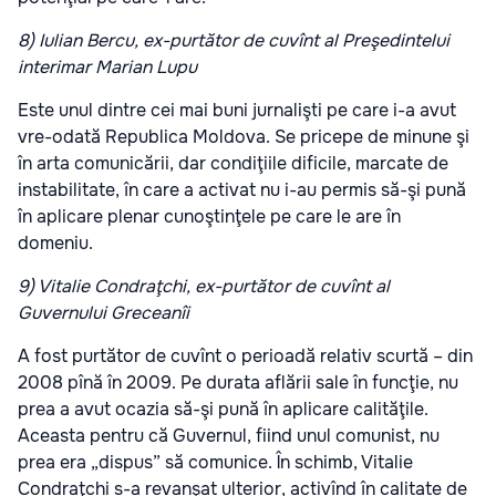
8) Iulian Bercu, ex-purtător de cuvînt al Preşedintelui
interimar Marian Lupu
Este unul dintre cei mai buni jurnalişti pe care i-a avut
vre-odată Republica Moldova. Se pricepe de minune şi
în arta comunicării, dar condiţiile dificile, marcate de
instabilitate, în care a activat nu i-au permis să-şi pună
în aplicare plenar cunoştinţele pe care le are în
domeniu.
9) Vitalie Condraţchi, ex-purtător de cuvînt al
Guvernului Greceanîi
A fost purtător de cuvînt o perioadă relativ scurtă – din
2008 pînă în 2009. Pe durata aflării sale în funcţie, nu
prea a avut ocazia să-şi pună în aplicare calităţile.
Aceasta pentru că Guvernul, fiind unul comunist, nu
prea era „dispus” să comunice. În schimb, Vitalie
Condraţchi s-a revanşat ulterior, activînd în calitate de