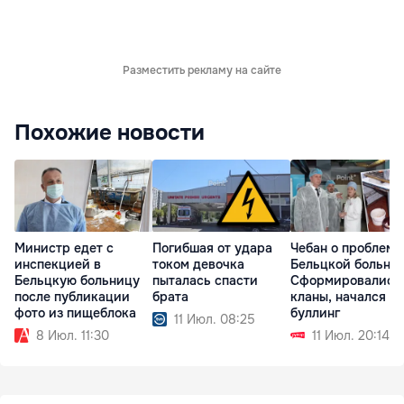
Разместить рекламу на сайте
Похожие новости
Министр едет с
Погибшая от удара
Чебан о проблема
инспекцией в
током девочка
Бельцкой больни
Бельцкую больницу
пыталась спасти
Сформировались
после публикации
брата
кланы, начался
фото из пищеблока
буллинг
11 Июл. 08:25
8 Июл. 11:30
11 Июл. 20:14