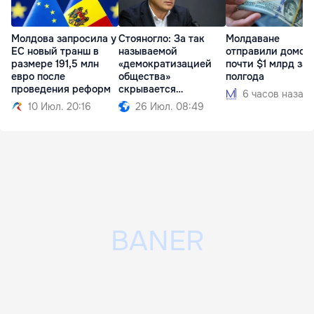
Молдова запросила у
Стояногло: За так
Молдаване
ЕС новый транш в
называемой
отправили домой
размере 191,5 млн
«демократизацией
почти $1 млрд за
евро после
общества»
полгода
проведения реформ
скрывается
6 часов назад
проедание денег
10 Июл. 20:16
26 Июл. 08:49