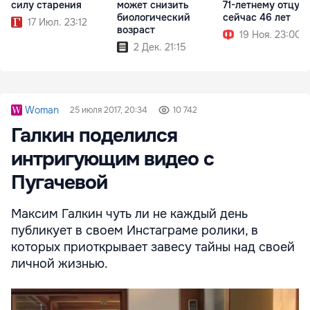
силу старения
может снизить
71-летнему отцу
биологический
сейчас 46 лет
17 Июл. 23:12
возраст
19 Ноя. 23:00
2 Дек. 21:15
Woman
25 июля 2017, 20:34
10 742
Галкин поделился
интригующим видео с
Пугачевой
Максим Галкин чуть ли не каждый день
публикует в своем Инстаграме ролики, в
которых приоткрывает завесу тайны над своей
личной жизнью.