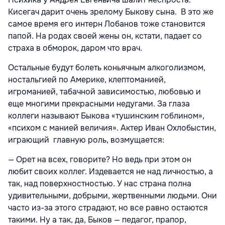
Кисегач дарит очень зрелому Быкову сына. В это же
самое время его интерн Лобанов тоже становится
папой. На родах своей жены он, кстати, падает со
страха в обморок, даром что врач.
Остальные будут болеть коньячным алкоголизмом,
ностальгией по Америке, клептоманией,
игроманией, табачной зависимостью, любовью и
еще многими прекрасными недугами. За глаза
коллеги называют Быкова «тушинским гоблином»,
«психом с манией величия». Актер Иван Охлобыстин,
играющий главную роль, возмущается:
— Орет на всех, говорите? Но ведь при этом он
любит своих коллег. Издевается не над личностью, а
так, над поверхностностью. У нас страна полна
удивительными, добрыми, жертвенными людьми. Они
часто из-за этого страдают, но все равно остаются
такими. Ну а так, да, Быков — педагог, прапор,