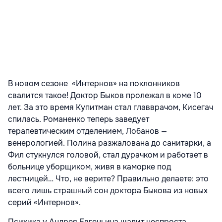
В новом сезоне «Интернов» на поклонников
свалится такое! Доктор Быков пролежал в коме 10
лет. За это время Купитман стал главврачом, Кисегач
спилась. Романенко теперь заведует
терапевтическим отделением, Лобанов —
венерологией. Полина разжалована до санитарки, а
Фил стукнулся головой, стал дурачком и работает в
больнице уборщиком, живя в каморке под
лестницей… Что, не верите? Правильно делаете: это
всего лишь страшный сон доктора Быкова из новых
серий «Интернов».
Психика у Андрея Евгеньича шалит неспроста.