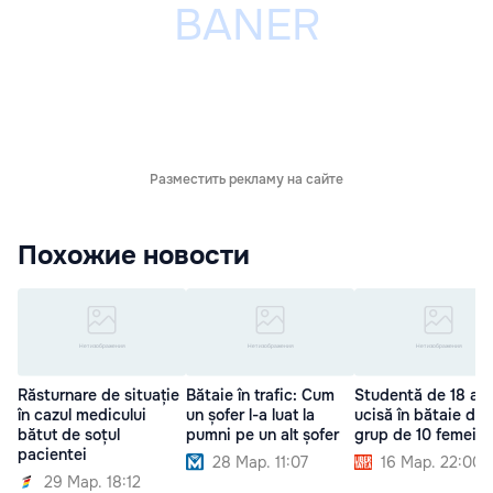
Разместить рекламу на сайте
Похожие новости
Răsturnare de situație
Bătaie în trafic: Cum
Studentă de 18 ani
în cazul medicului
un șofer l-a luat la
ucisă în bătaie de 
bătut de soțul
pumni pe un alt șofer
grup de 10 femei
pacientei
28 Мар. 11:07
16 Мар. 22:00
29 Мар. 18:12