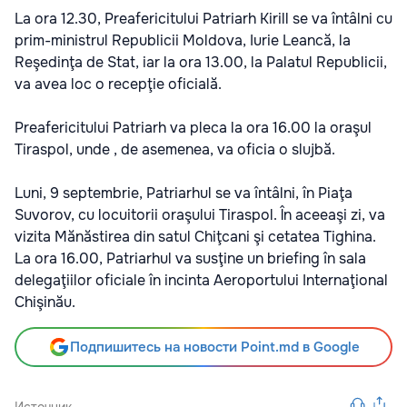
La ora 12.30, Preafericitului Patriarh Kirill se va întâlni cu
prim-ministrul Republicii Moldova, Iurie Leancă, la
Reşedinţa de Stat, iar la ora 13.00, la Palatul Republicii,
va avea loc o recepţie oficială.
Preafericitului Patriarh va pleca la ora 16.00 la oraşul
Tiraspol, unde , de asemenea, va oficia o slujbă.
Luni, 9 septembrie, Patriarhul se va întâlni, în Piaţa
Suvorov, cu locuitorii oraşului Tiraspol. În aceeaşi zi, va
vizita Mănăstirea din satul Chiţcani şi cetatea Tighina.
La ora 16.00, Patriarhul va susţine un briefing în sala
delegaţiilor oficiale în incinta Aeroportului Internaţional
Chişinău.
Подпишитесь на новости Point.md в Google
Источник