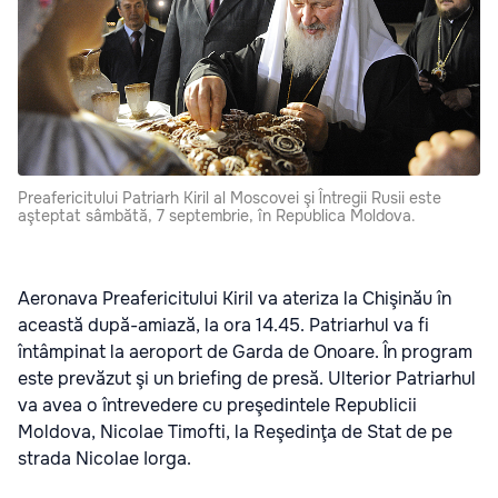
Preafericitului Patriarh Kiril al Moscovei şi Întregii Rusii este
aşteptat sâmbătă, 7 septembrie, în Republica Moldova.
Aeronava Preafericitului Kiril va ateriza la Chişinău în
această după-amiază, la ora 14.45. Patriarhul va fi
întâmpinat la aeroport de Garda de Onoare. În program
este prevăzut şi un briefing de presă. Ulterior Patriarhul
va avea o întrevedere cu preşedintele Republicii
Moldova, Nicolae Timofti, la Reşedinţa de Stat de pe
strada Nicolae Iorga.