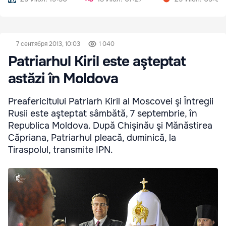
7 сентября 2013, 10:03
1 040
Patriarhul Kiril este aşteptat
astăzi în Moldova
Preafericitului Patriarh Kiril al Moscovei şi Întregii
Rusii este aşteptat sâmbătă, 7 septembrie, în
Republica Moldova. După Chişinău şi Mănăstirea
Căpriana, Patriarhul pleacă, duminică, la
Tiraspolul, transmite IPN.