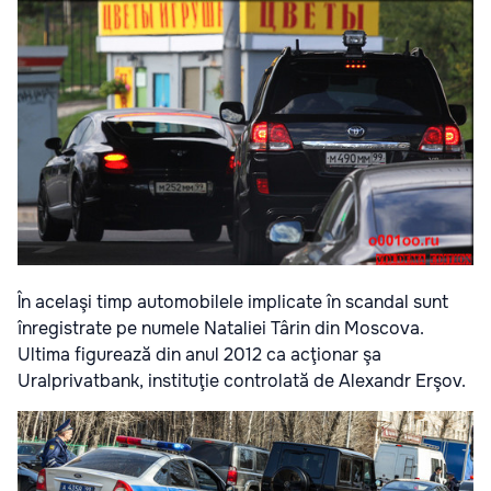
În acelaşi timp automobilele implicate în scandal sunt
înregistrate pe numele Nataliei Târin din Moscova.
Ultima figurează din anul 2012 ca acţionar şa
Uralprivatbank, instituţie controlată de Alexandr Erşov.