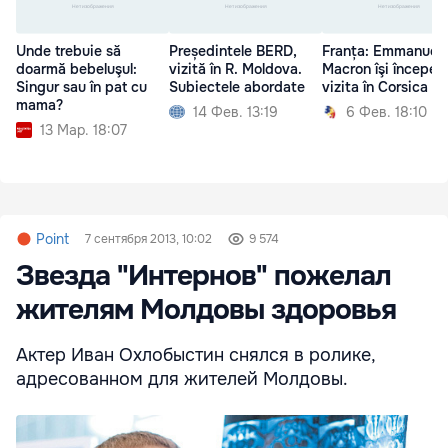
Unde trebuie să
Președintele BERD,
Franța: Emmanuel
doarmă bebeluşul:
vizită în R. Moldova.
Macron îşi începe
Singur sau în pat cu
Subiectele abordate
vizita în Corsica
mama?
14 Фев. 13:19
6 Фев. 18:10
13 Мар. 18:07
Point
7 сентября 2013, 10:02
9 574
Звезда "Интернов" пожелал
жителям Молдовы здоровья
Актер Иван Охлобыстин снялся в ролике,
адресованном для жителей Молдовы.