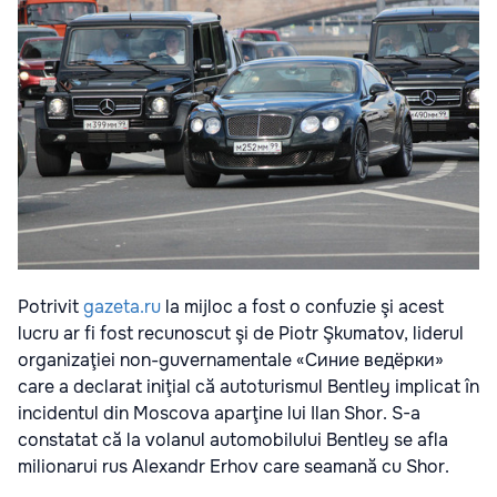
Potrivit
gazeta.ru
la mijloc a fost o confuzie şi acest
lucru ar fi fost recunoscut şi de Piotr Şkumatov, liderul
organizaţiei non-guvernamentale «Синиe ведёрки»
care a declarat iniţial că autoturismul Bentley implicat în
incidentul din Moscova aparţine lui Ilan Shor. S-a
constatat că la volanul automobilului Bentley se afla
milionarui rus Alexandr Erhov care seamană cu Shor.