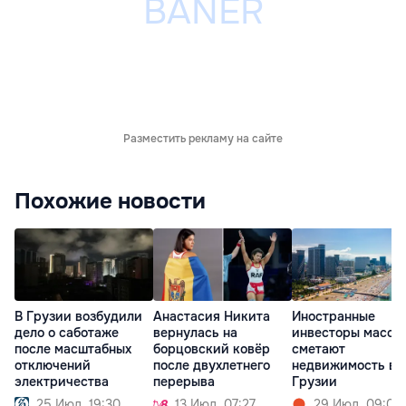
Разместить рекламу на сайте
Похожие новости
В Грузии возбудили
Анастасия Никита
Иностранные
дело о саботаже
вернулась на
инвесторы массо
после масштабных
борцовский ковёр
сметают
отключений
после двухлетнего
недвижимость в
электричества
перерыва
Грузии
25 Июл. 19:30
13 Июл. 07:27
29 Июл. 09:05