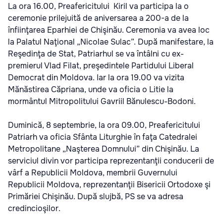
La ora 16.00, Preafericitului Kiril va participa la o
ceremonie prilejuită de aniversarea a 200-a de la
înfiinţarea Eparhiei de Chişinău. Ceremonia va avea loc
la Palatul Naţional „Nicolae Sulac”. După manifestare, la
Reşedinţa de Stat, Patriarhul se va întâlni cu ex-
premierul Vlad Filat, preşedintele Partidului Liberal
Democrat din Moldova. Iar la ora 19.00 va vizita
Mănăstirea Căpriana, unde va oficia o Litie la
mormântul Mitropolitului Gavriil Bănulescu-Bodoni.
Duminică, 8 septembrie, la ora 09.00, Preafericitului
Patriarh va oficia Sfânta Liturghie în faţa Catedralei
Metropolitane „Naşterea Domnului” din Chişinău. La
serviciul divin vor participa reprezentanţii conducerii de
vârf a Republicii Moldova, membrii Guvernului
Republicii Moldova, reprezentanţii Bisericii Ortodoxe şi
Primăriei Chişinău. După slujbă, PS se va adresa
credincioşilor.