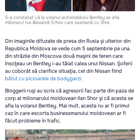
S-a constatat că la volanul automobilului Bentley se afla
milionarui rus Alexandr Erhov care seamană cu Shor.
Din imaginile difuzate de presa din Rusia şi ulterior din
Republica Moldova se vede cum 5 septembrie pe una
din străzile din Moscova două maşini de teren care
însoţeau un Bentley i-au tăiat calea unui Nissan. Şoferii
au coborât să clarifice situaţia, cel din Nissan fiind
bătut cu picioarele de bodygarzi.
Bloggerii ruşi au scris că agresorii fac parte din paza de
corp al milionarului moldovean Ilan Shor şi că acesta se
afla la volanul Bentley. Mai mult, acesta nu ar fi primul
caz în care escorta businessmanului moldovean ar fi
făcut probleme în trafic.