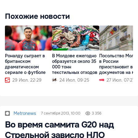
Похожие новости
Роналду сыграет в
В Молдове ежегодно
Посольство Молд
британском
образуется около 35
в России
драматическом
000 тонн
приостановит вы
сериале о футболе
текстильных отходов
документов на ме
29 Июл. 22:29
24 Июл. 09:25
27 Июл. 07:27
Metronews
7 сентября 2013, 10:00
3 356
Во время саммита G20 над
Стрельной зависло НЛО