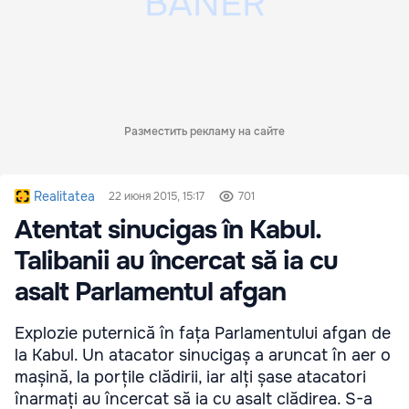
Разместить рекламу на сайте
Realitatea
22 июня 2015, 15:17
701
Atentat sinucigas în Kabul.
Talibanii au încercat să ia cu
asalt Parlamentul afgan
Explozie puternică în fața Parlamentului afgan de
la Kabul. Un atacator sinucigaș a aruncat în aer o
mașină, la porțile clădirii, iar alți șase atacatori
înarmați au încercat să ia cu asalt clădirea. S-a