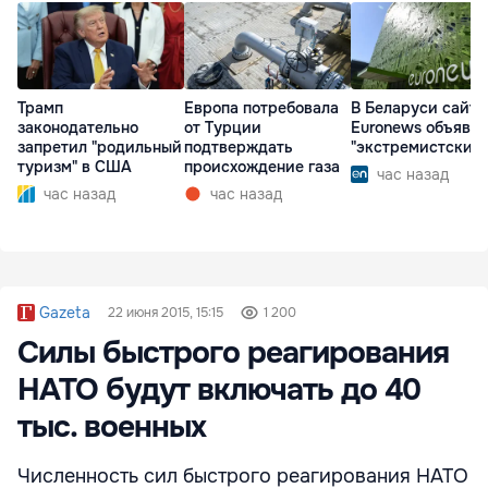
Трамп
Европа потребовала
В Беларуси сайт
законодательно
от Турции
Euronews объявл
запретил "родильный
подтверждать
"экстремистским
туризм" в США
происхождение газа
час назад
час назад
час назад
Gazeta
22 июня 2015, 15:15
1 200
Силы быстрого реагирования
НАТО будут включать до 40
тыс. военных
Численность сил быстрого реагирования НАТО