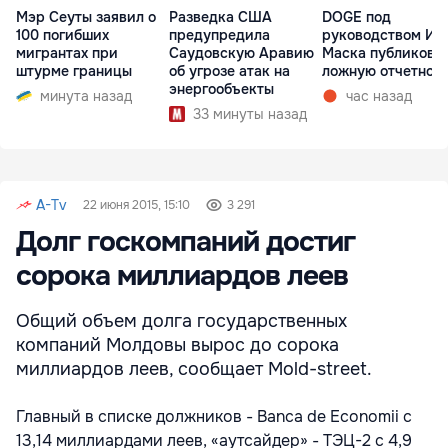
Мэр Сеуты заявил о
Разведка США
DOGE под
100 погибших
предупредила
руководством Ил
мигрантах при
Саудовскую Аравию
Маска публикова
штурме границы
об угрозе атак на
ложную отчетнос
энергообъекты
минута назад
час назад
33 минуты назад
A-Tv
22 июня 2015, 15:10
3 291
Долг госкомпаний достиг
сорока миллиардов леев
Общий объем долга государственных
компаний Молдовы вырос до сорока
миллиардов леев, сообщает Mold-street.
Главный в списке должников - Banca de Economii с
13,14 миллиардами леев, «аутсайдер» - ТЭЦ-2 с 4,9