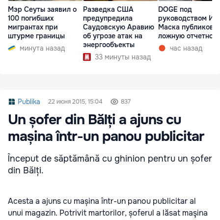
Мэр Сеуты заявил о
Разведка США
DOGE под
100 погибших
предупредила
руководством Ил
мигрантах при
Саудовскую Аравию
Маска публикова
штурме границы
об угрозе атак на
ложную отчетнос
энергообъекты
минута назад
час назад
33 минуты назад
Publika
22 июня 2015, 15:04
837
Un șofer din Bălți a ajuns cu
mașina într-un panou publicitar
Început de săptămână cu ghinion pentru un șofer
din Bălți.
Acesta a ajuns cu mașina într-un panou publicitar al
unui magazin. Potrivit martorilor, șoferul a lăsat maşina