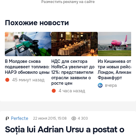
Разместить рекламу на сайте
Похожие новости
В Молдове снова
НДС для сектора
Из Кишинева отк
подешевеет топливо:
HoReCa увеличат до
три новых рейса 
НАРЭ обновило цены
12%: представители
Лондон, Аликанте
отрасли заявили о
Франкфурт
45 минут назад
росте цен
вчера
4 часа назад
Perfecte
22 июня 2015, 15:08
4 303
Soția lui Adrian Ursu a postat o