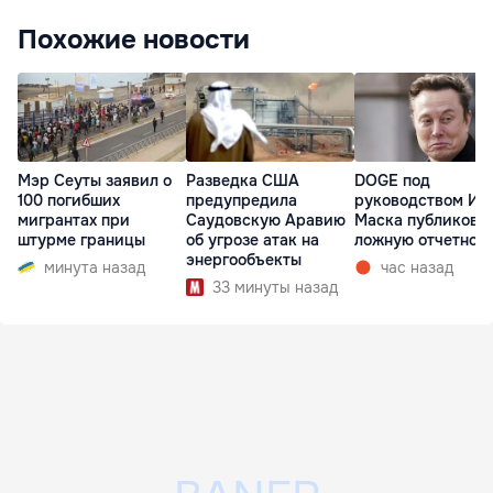
Похожие новости
Мэр Сеуты заявил о
Разведка США
DOGE под
100 погибших
предупредила
руководством Ил
мигрантах при
Саудовскую Аравию
Маска публикова
штурме границы
об угрозе атак на
ложную отчетнос
энергообъекты
минута назад
час назад
33 минуты назад