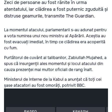
Zeci de persoane au fost rănite în urma
atentatului, iar clădirea a fost puternic zguduită și
distruse geamurile, transmite The Guardian.
La momentul atacului, parlamentarii s-au adunat pentru
a vota numirea unui nou ministru al Apărării. Aceștia au
fost evacuați imediat, în timp ce clădirea era acoperită
cu fum.
Purtătorul de cuvânt al talibanilor, Zabiullah Mujahed, a
spus că insurgenții ales momentul și locul atacului din
cauza prezenței mai multor oficiali de rang înalt.
Ministerul de Interne de la Kabul a anunțat că toți cei
șase atacatori au fost omorâți, potrivit BBC.