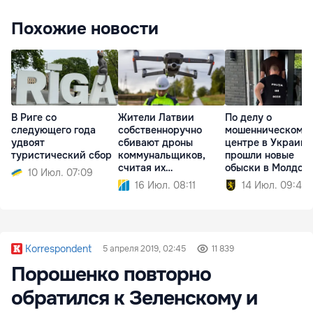
Похожие новости
В Риге со
Жители Латвии
По делу о
следующего года
собственноручно
мошенническом к
удвоят
сбивают дроны
центре в Украине
туристический сбор
коммунальщиков,
прошли новые
считая их
обыски в Молдов
10 Июл. 07:09
шпионскими
16 Июл. 08:11
14 Июл. 09:40
Korrespondent
5 апреля 2019, 02:45
11 839
Порошенко повторно
обратился к Зеленскому и