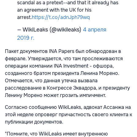
scandal as a pretext--and that it already has
an agreement with the UK for his
arrest.
https://t.co/adnJph79wq
— WikiLeaks (@wikileaks)
4 апреля
2019 г.
Пакет документов INA Papers был обнародован в
феврале. Утверждается, что там прослеживаются
операции компании INA Investment - офшора,
созданного братом президента Ленина Морено.
Отмечается, что данная утечка вызвала
расследование в Конгрессе Эквадора, и президенту
Ленину Морено может грозить импичмент.
Согласно сообщению WikiLeaks, адвокат Ассанжа на
этой неделе опроверг причастность своего клиента к
публикации документов.
"Помните, что WikiLeaks имеет внутреннюю