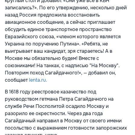
круглый стол и добавил: «Они уже все в КВН
записались?». По его утверждению, несколько дней
назад Россия предложила восстановить
авиационное сообщение, а сейчас приглашает
обсудить единое транспортное пространство
Евразийского союза, «членом которого является
Украина по поручению Путина». «Ребята, не
выигрывает ваш кандидат, зря стараетесь! А в
Москве мы обязательно будем! Вместе с
союзниками! На танках, с надписью "На Москву".
Повторим поход Сагайдачного!», — добавил он,
сообщает
lenta.ru.
В 1618 году реестровое казачество под
руководством гетмана Петра Сагайдачного на
службе Речи Посполитой осадило Москву и
разорило ее окрестности. Через два года
Сагайдачный направил в Москву от своего имени
посольство с выражением готовности запорожских