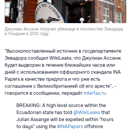
Джулиан Ассанж получил убежище в посольстве Эквадора
в Лондоне в 2012 году.
"Высокопоставленный источник в госдепартаменте
Эквадора сообщил WikiLeaks, что Джулиан Ассанж
будет выдворен в течение ближайших часов или
дней с использованием оффшорного скандала INA
Papers в качестве предлога и что уже есть
соглашение с Великобританией об его аресте", -
говорится в сообщении, передаёт
interfax.ru.
BREAKING: A high level source within the
Ecuadorian state has told
@WikiLeaks
that
Julian Assange will be expelled within "hours
to days" using the
#INAPapers
offshore