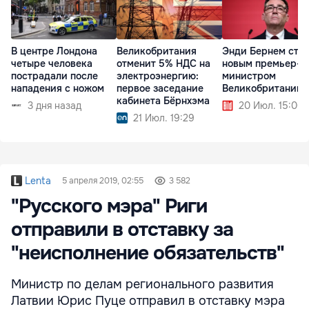
В центре Лондона
Великобритания
Энди Бернем ста
четыре человека
отменит 5% НДС на
новым премьер-
пострадали после
электроэнергию:
министром
нападения с ножом
первое заседание
Великобритании
кабинета Бёрнхэма
3 дня назад
20 Июл. 15:00
21 Июл. 19:29
Lenta
5 апреля 2019, 02:55
3 582
"Русского мэра" Риги
отправили в отставку за
"неисполнение обязательств"
Министр по делам регионального развития
Латвии Юрис Пуце отправил в отставку мэра