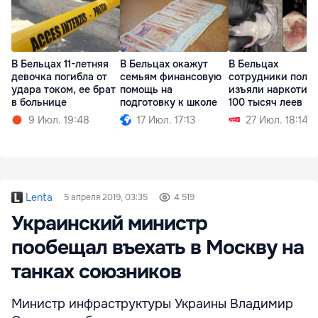
В Бельцах 11-летняя
В Бельцах окажут
В Бельцах
девочка погибла от
семьям финансовую
сотрудники поли
удара током, ее брат
помощь на
изъяли наркотики
в больнице
подготовку к школе
100 тысяч леев
9 Июл. 19:48
17 Июл. 17:13
27 Июл. 18:14
Lenta
5 апреля 2019, 03:35
4 519
Украинский министр
пообещал въехать в Москву на
танках союзников
Министр инфраструктуры Украины Владимир