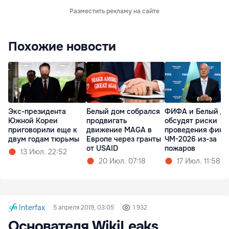
Разместить рекламу на сайте
Похожие новости
Экс-президента
Белый дом собрался
ФИФА и Белый д
Южной Кореи
продвигать
обсудят риски
приговорили еще к
движение MAGA в
проведения фина
двум годам тюрьмы
Европе через гранты
ЧМ-2026 из-за
от USAID
пожаров
13 Июл. 22:52
20 Июл. 07:18
17 Июл. 11:58
Interfax
5 апреля 2019, 03:05
1 932
Основателя WikiLeaks