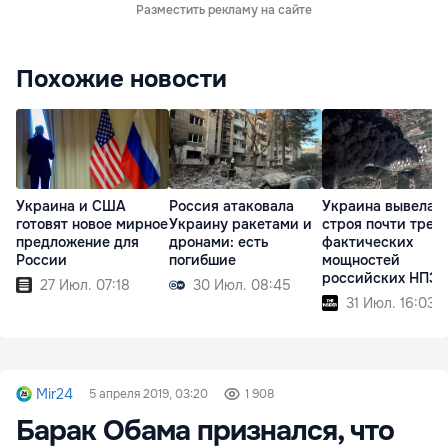
Разместить рекламу на сайте
Похожие новости
Украина и США
Россия атаковала
Украина вывела и
готовят новое мирное
Украину ракетами и
строя почти трет
предложение для
дронами: есть
фактических
России
погибшие
мощностей
российских НПЗ
27 Июл. 07:18
30 Июл. 08:45
31 Июл. 16:03
Mir24
5 апреля 2019, 03:20
1 908
Барак Обама признался, что