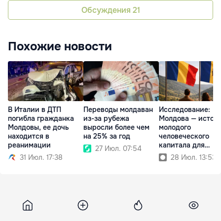
Обсуждения
21
Похожие новости
В Италии в ДТП
Переводы молдаван
Исследование:
погибла гражданка
из-за рубежа
Молдова — источ
Молдовы, ее дочь
выросли более чем
молодого
находится в
на 25% за год
человеческого
реанимации
капитала для
27 Июл. 07:54
Румынии
31 Июл. 17:38
28 Июл. 13:53
Delo
15 мая 2024, 12:28
14 415
Яхта Медведчука перешла под