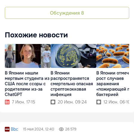
Обсуждения
8
Похожие новости
В Японии нашли
В Японии
В Японии отмеча
мертвым студента из
распространяется
рост случаев
США после ссоры с
смертельно опасная
заражения
родителями из-за
стрептококковая
«пожирающей пло
ChatGPT
инфекция
бактерией
7 Июн. 17:15
20 Июн. 09:24
12 Июн. 06:10
Bbc
15 мая 2024, 12:40
26 579