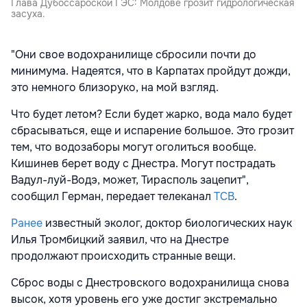
Глава Дубоссароской ГЭС: Молдове грозит гидрологическая
засуха.
"Они свое водохранилище сбросили почти до
минимума. Надеятся, что в Карпатах пройдут дожди,
это немного близоруко, на мой взгляд.
Что будет летом? Если будет жарко, вода мало будет
сбрасываться, еще и испарение большое. Это грозит
тем, что водозаборы могут оголиться вообще.
Кишинев берет воду с Днестра. Могут пострадать
Вадул-луй-Водэ, может, Тирасполь зацепит",
сообщил Герман, передает телеканал
ТСВ
.
Ранее
известный эколог, доктор биологических наук
Илья Тромбицкий заявил, что на Днестре
продолжают происходить странные вещи.
Cброс воды с Днестровского водохранилища снова
высок, хотя уровень его уже достиг экстремально