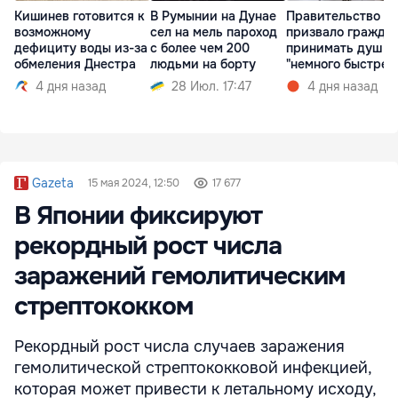
Кишинев готовится к
В Румынии на Дунае
Правительство
возможному
сел на мель пароход
призвало гражда
дефициту воды из-за
с более чем 200
принимать душ
обмеления Днестра
людьми на борту
"немного быстрее
4 дня назад
28 Июл. 17:47
4 дня назад
Gazeta
15 мая 2024, 12:50
17 677
В Японии фиксируют
рекордный рост числа
заражений гемолитическим
стрептококком
Рекордный рост числа случаев заражения
гемолитической стрептококковой инфекцией,
которая может привести к летальному исходу,