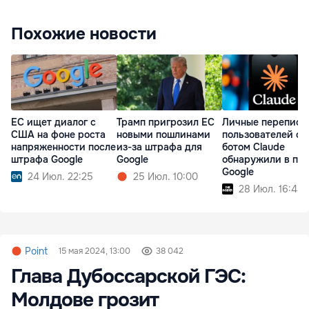
Похожие новости
ЕС ищет диалог с
Трамп пригрозил ЕС
Личные переписк
США на фоне роста
новыми пошлинами
пользователей с ч
напряженности после
из-за штрафа для
ботом Claude
штрафа Google
Google
обнаружили в по
Google
24 Июл. 22:25
25 Июл. 10:00
28 Июл. 16:44
Point
15 мая 2024, 13:00
38 042
Глава Дубоссарской ГЭС:
Молдове грозит