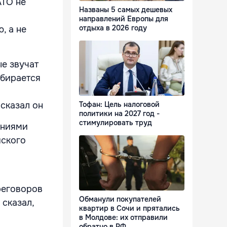
АТО не
Названы 5 самых дешевых
направлений Европы для
отдыха в 2026 году
, а не
ые звучат
обирается
сказал он
Тофан: Цель налоговой
политики на 2027 год -
стимулировать труд
ениями
йского
реговоров
Обманули покупателей
 сказал,
квартир в Сочи и прятались
в Молдове: их отправили
обратно в РФ