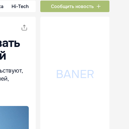
ка
Hi-Tech
Сообщить новость
вать
й
ьствуют,
ей,