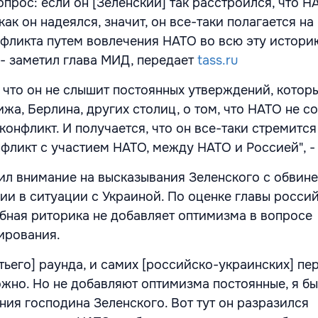
опрос: если он [Зеленский] так расстроился, что Н
как он надеялся, значит, он все-таки полагается на
фликта путем вовлечения НАТО во всю эту историю
 - заметил глава МИД, передает
tass.ru
, что он не слышит постоянных утверждений, котор
жа, Берлина, других столиц, о том, что НАТО не с
конфликт. И получается, что он все-таки стремится
фликт с участием НАТО, между НАТО и Россией", - 
ил внимание на высказывания Зеленского с обвин
вии в ситуации с Украиной. По оценке главы росси
бная риторика не добавляет оптимизма в вопросе
лирования.
тьего] раунда, и самих [российско-украинских] пе
жно. Но не добавляют оптимизма постоянные, я бы
ния господина Зеленского. Вот тут он разразился