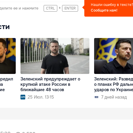
Нашли ошибку в тексте
+
делите ее и нажмите
CTRL
ENTER
Сообщите нам!
сти
предил
Зеленский предупреждает о
Зеленский: Разве
на
крупной атаке России в
о планах РФ даль
ие
ближайшие 48 часов
ударов по Украине
25 Июл. 13:15
7 дней назад