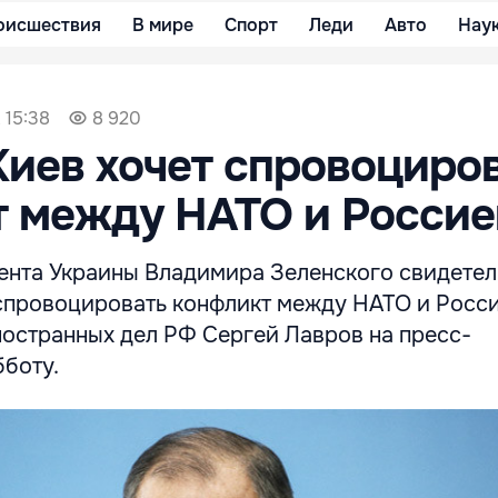
оисшествия
В мире
Спорт
Леди
Авто
Нау
 15:38
8 920
Киев хочет спровоциро
т между НАТО и Россие
ента Украины Владимира Зеленского свидетел
 спровоцировать конфликт между НАТО и Росси
ностранных дел РФ Сергей Лавров на пресс-
бботу.