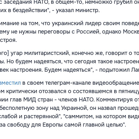
с заседания НАТО, в общем-то, немножко грубил о
их в бездействии", - указал министр.
имание на том, что украинский лидер своим пове
 ему не нужны переговоры с Россией, однако Моск
астроя.
ого] угар милитаристский, конечно же, говорит о т
ы. Но будем надеяться, что сегодня такое настрое
век настроения. Будем надеяться", - подытожил Ла
зместил
в своем телеграм-канале видеообращение
ом критически отозвался о состоявшемся в пятниц
ии глав МИД стран - членов НАТО. Комментируя о
 бесполетную зону над Украиной, он назвал проше
лабой и растерянной", "саммитом, на котором видн
 за свободу для Европы самой главной целью".