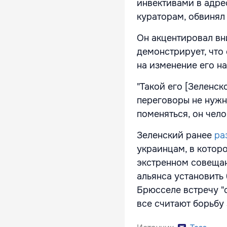
инвективами в адре
кураторам, обвинял 
Он акцентировал вн
демонстрирует, что
на изменение его н
"Такой его [Зеленск
переговоры не нужн
поменяться, он чело
Зеленский ранее
ра
украинцам, в котор
экстренном совещан
альянса установить
Брюсселе встречу "с
все считают борьбу