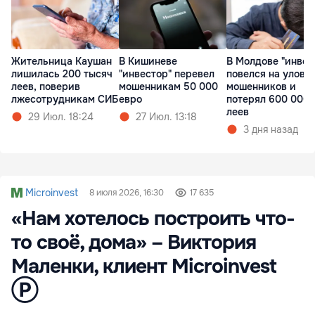
Жительница Каушан
В Кишиневе
В Молдове "инвес
лишилась 200 тысяч
"инвестор" перевел
повелся на уловк
леев, поверив
мошенникам 50 000
мошенников и
лжесотрудникам СИБ
евро
потерял 600 000
леев
29 Июл. 18:24
27 Июл. 13:18
3 дня назад
Microinvest
8 июля 2026, 16:30
17 635
«Нам хотелось построить что-
то своё, дома» – Виктория
Маленки, клиент Microinvest
Ⓟ