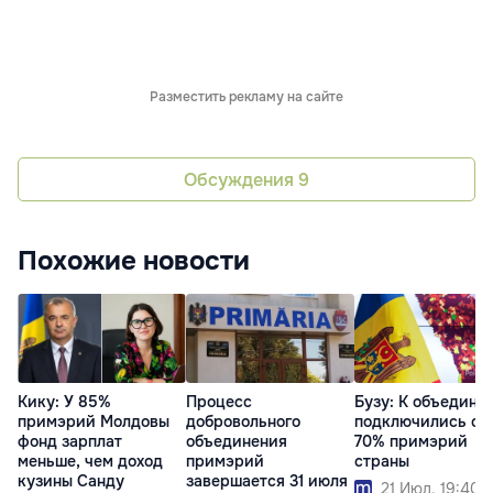
Разместить рекламу на сайте
Обсуждения
9
Похожие новости
Кику: У 85%
Процесс
Бузу: К объедине
примэрий Молдовы
добровольного
подключились ок
фонд зарплат
объединения
70% примэрий
меньше, чем доход
примэрий
страны
кузины Санду
завершается 31 июля
21 Июл. 19:40