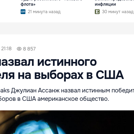
флота»
инфляции
21 минута назад
30 минут назад
 21:18
8 857
азвал истинного
ля на выборах в США
eaks Джулиан Ассанж назвал истинным победи
боров в США американское общество.