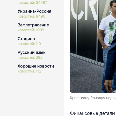
новостей:
34987
Украина-Россия
новостей:
8490
Землетрясение
новостей:
1009
Стадион
новостей:
119
Русский язык
новостей:
292
Хорошие новости
новостей:
1721
Криштиану Роналду подпи
Финансовые детали 