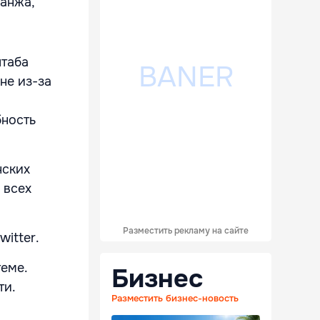
санжа,
штаба
не из-за
бность
нских
 всех
Разместить рекламу на сайте
itter.
еме.
Бизнес
ти.
Разместить бизнес-новость