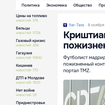
Политика
Экономика
Общество
Пр
Цены на топливо
новостей:
376
8 ноября 
Itar-Tass
Бельцы
Криштиан
новостей:
5726
Газовый кризис
пожизне
новостей:
406
Гагаузия
Футболист мадрид
новостей:
10842
пожизненный конт
Кишинев
портал TMZ.
новостей:
770
ДТП в Молдове
новостей:
7820
Нет войне
новостей:
131
Приднестровье