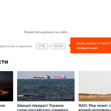
Разместить рекламу на сайте
Нашли ошибку в тексте
+
делите ее и нажмите
CTRL
ENTER
Сообщите нам!
сти
ели
Швеция передаст Украине
ФАО: Мир может с
судно российского «теневого
волной продоволь