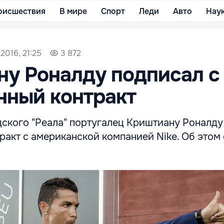
оисшествия
В мире
Спорт
Леди
Авто
Нау
2016, 21:25
3 872
у Роналду подписал с 
нный контракт
ского "Реала" португалец Криштиану Роналду
ракт с американской компанией Nike. Об этом