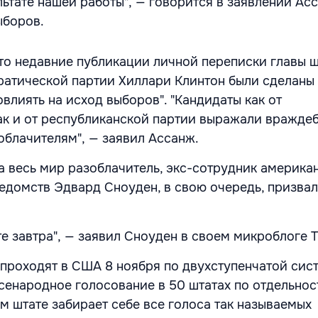
ьтате нашей работы", — говорится в заявлении Ас
ыборов.
что недавние публикации личной переписки главы 
ратической партии Хиллари Клинтон были сделаны 
влиять на исход выборов". "Кандидаты как от
ак и от республиканской партии выражали вражде
облачителям", — заявил Ассанж.
а весь мир разоблачитель, экс-сотрудник америка
едомств Эдвард Сноуден, в свою очередь, призвал
е завтра", — заявил Сноуден в своем микроблоге Tw
проходят в США 8 ноября по двухступенчатой сист
сенародное голосование в 50 штатах по отдельнос
м штате забирает себе все голоса так называемых