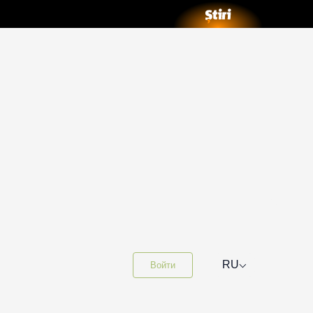
⌵
RU
Войти