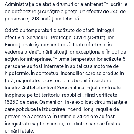
Administraţia de stat a drumurilor a antrenat în lucrările
de dezăpezire şi curăţire a gheţei un efectiv de 245 de
personae şi 213 unităţi de tehnică.
Odată cu temperaturile scăzute de afară, întregul
efectiv al Serviciului Protecţiei Civile şi Situaţiilor
Excepţionale îşi concentrează toate eforturile în
vederea preîntîpinării situaţiilor excepţionale. În pofida
acţiunilor întreprinse, în urma temperaturilor scăzute 5
persoane au fost internate în spital cu simptome de
hipotermie.
În contextual incendiilor care se produc în
ţară, majoritatea acestora au izbucnit în sectorul
locativ. Astfel efectivul Serviciului a iniţiat controale
inopinate pe tot teritoriul republicii, fiind verificate
16250 de case. Oamenilor li s-a explicat circumstanţele
care pot duce la izbucnirea incendiilor şi regulile de
prevenire a acestora. În ultimele 24 de ore au fost
înregistrate şapte incendii, trei dintre care au fost cu
urmări fatale.