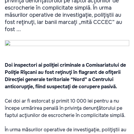
privinţa denunţătorului pe faptul acţiunilor de
escrocherie în complicitate simplă. În urma
măsurilor operative de investigaţie, poliţiştii au
fost reţinuţi, iar banii marcaţi „mită CCCEC” au
fost ...
Doi inspectori ai poliţiei criminale a Comisariatului de
Poliţie Rîşcani au fost reţinuţi în flagrant de ofiţerii
Direcţiei generale teritoriale “Nord” a Centrului
anticorupţie, fiind suspectaţi de corupere pasivă.
Cei doi ar fi estorcat şi primit 10 000 lei pentru a nu
începe urmărirea penală în privinţa denunţătorului pe
faptul acţiunilor de escrocherie în complicitate simplă.
În urma măsurilor operative de investigaţie, poliţiştii au