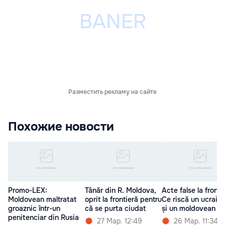
Разместить рекламу на сайте
Похожие новости
Promo-LEX:
Tânăr din R. Moldova,
Acte false la fronti
Moldovean maltratat
oprit la frontieră pentru
Ce riscă un ucrain
groaznic într-un
că se purta ciudat
și un moldovean
penitenciar din Rusia
27 Мар. 12:49
26 Мар. 11:34