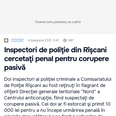
Разместить рекламу на сайте
CCCEC
6 февраля 2012, 11:41
687
Inspectori de poliţie din Rîşcani
cercetaţi penal pentru corupere
pasivă
Doi inspectori ai poliţiei criminale a Comisariatului
de Poliţie Rîşcani au fost reţinuţi în flagrant de
ofiţerii Direcţiei generale teritoriale “Nord” a
Centrului anticorupţie, fiind suspectaţi de
corupere pasivă. Cei doi ar fi estorcat şi primit 10
000 lei pentru a nu începe urmărirea penală în