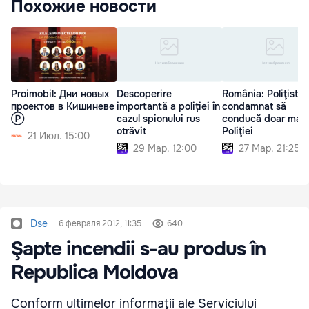
Похожие новости
Proimobil: Дни новых
Descoperire
România: Poliţist
проектов в Кишиневе
importantă a poliției în
condamnat să
Ⓟ
cazul spionului rus
conducă doar maş
otrăvit
Poliţiei
21 Июл. 15:00
29 Мар. 12:00
27 Мар. 21:25
Dse
6 февраля 2012, 11:35
640
Şapte incendii s-au produs în
Republica Moldova
Conform ultimelor informaţii ale Serviciului