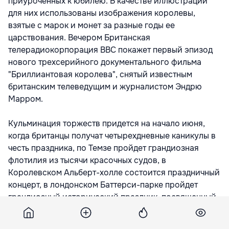
приуроченных к юбилею. В качестве иллюстраций
для них использованы изображения королевы,
взятые с марок и монет за разные годы ее
царствования. Вечером Британская
телерадиокорпорация ВВС покажет первый эпизод
нового трехсерийного документального фильма
"Бриллиантовая королева", снятый известным
британским телеведущим и журналистом Эндрю
Марром.
Кульминация торжеств придется на начало июня,
когда британцы получат четырехдневные каникулы в
честь праздника, по Темзе пройдет грандиозная
флотилия из тысячи красочных судов, в
Королевском Альберт-холле состоится праздничный
концерт, в лондонском Баттерси-парке пройдет
грандиозный исторический праздник, посвященный
всем годам правления Елизаветы II, в
Великобритании и странах Содружества зажгутся