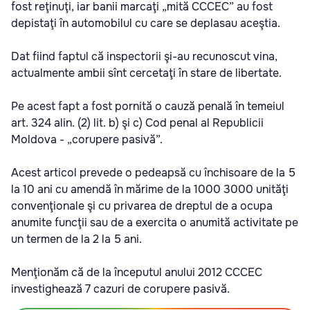
fost reţinuţi, iar banii marcaţi „mită CCCEC” au fost
depistaţi în automobilul cu care se deplasau aceştia.
Dat fiind faptul că inspectorii şi-au recunoscut vina,
actualmente ambii sînt cercetaţi în stare de libertate.
Pe acest fapt a fost pornită o cauză penală în temeiul
art. 324 alin. (2) lit. b) şi c) Cod penal al Republicii
Moldova - „corupere pasivă”.
Acest articol prevede o pedeapsă cu închisoare de la 5
la 10 ani cu amendă în mărime de la 1000 3000 unităţi
convenţionale şi cu privarea de dreptul de a ocupa
anumite funcţii sau de a exercita o anumită activitate pe
un termen de la 2 la 5 ani.
Menţionăm că de la începutul anului 2012 CCCEC
investighează 7 cazuri de corupere pasivă.