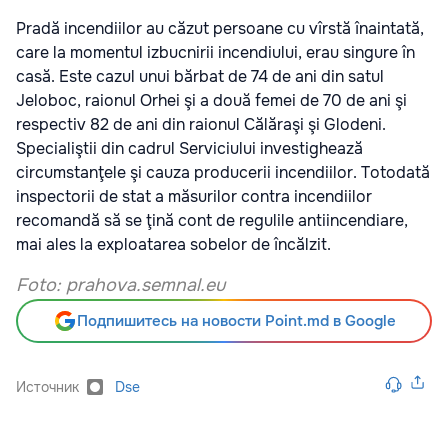
Pradă incendiilor au căzut persoane cu vîrstă înaintată,
care la momentul izbucnirii incendiului, erau singure în
casă. Este cazul unui bărbat de 74 de ani din satul
Jeloboc, raionul Orhei şi a două femei de 70 de ani şi
respectiv 82 de ani din raionul Călăraşi şi Glodeni.
Specialiştii din cadrul Serviciului investighează
circumstanţele şi cauza producerii incendiilor. Totodată
inspectorii de stat a măsurilor contra incendiilor
recomandă să se ţină cont de regulile antiincendiare,
mai ales la exploatarea sobelor de încălzit.
Foto:
prahova.semnal.eu
Подпишитесь на новости Point.md в Google
Источник
Dse