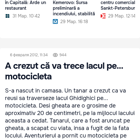
în Capitală: Arde un
Kemerovo: Sursa
centru comercial d
restaurant
preliminară a
Sankt-Petersburg
incendiului, stabilită
31 Мар. 10:42
29 Мар. 12:14
29 Мар. 16:18
6 февраля 2012, 11:34
944
A crezut că va trece lacul pe...
motocicleta
S-a nascut in camasa. Un tanar a crezut ca va
reusi sa traverseze lacul Ghidighici pe...
motocicleta. Desi gheata are o grosime de
aproximativ 20 de centimetri, pe la mijlocul lacului
aceasta a cedat. Tanarul, care a fost aruncat pe
gheata, a scapat cu viata, insa a fugit de la fata
locului. Aventurierul a pornit cu motocicleta pe