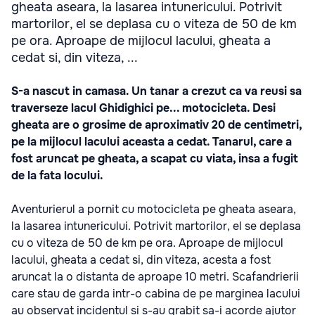
gheata aseara, la lasarea intunericului. Potrivit
martorilor, el se deplasa cu o viteza de 50 de km
pe ora. Aproape de mijlocul lacului, gheata a
cedat si, din viteza, ...
S-a nascut in camasa. Un tanar a crezut ca va reusi sa
traverseze lacul Ghidighici pe... motocicleta. Desi
gheata are o grosime de aproximativ 20 de centimetri,
pe la mijlocul lacului aceasta a cedat. Tanarul, care a
fost aruncat pe gheata, a scapat cu viata, insa a fugit
de la fata locului.
Aventurierul a pornit cu motocicleta pe gheata aseara,
la lasarea intunericului. Potrivit martorilor, el se deplasa
cu o viteza de 50 de km pe ora. Aproape de mijlocul
lacului, gheata a cedat si, din viteza, acesta a fost
aruncat la o distanta de aproape 10 metri. Scafandrierii
care stau de garda intr-o cabina de pe marginea lacului
au observat incidentul si s-au grabit sa-i acorde ajutor