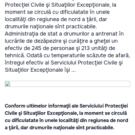
Protecţiei Civile şi Situaţiilor Excepţionale, la
moment se circulă cu dificulatate în unele
localităţi din regiunea de nord a ţării, dar
drumurile naţionale sînt practicabile.
Administraţia de stat a drumurilor a antrenat în
lucrările de dezăpezire şi curăţire a gheţei un
efectiv de 245 de personae şi 213 unităţi de
tehnică. Odată cu temperaturile scăzute de afară,
întregul efectiv al Serviciului Protecţiei Civile şi
Situaţiilor Excepţionale îşi ...
Conform ultimelor informaţii ale Serviciului Protecţiei
Civile şi Situaţiilor Excepţionale, la moment se circulă
cu dificulatate în unele localităţi din regiunea de nord
a ţării, dar drumurile naţionale sînt practicabile.