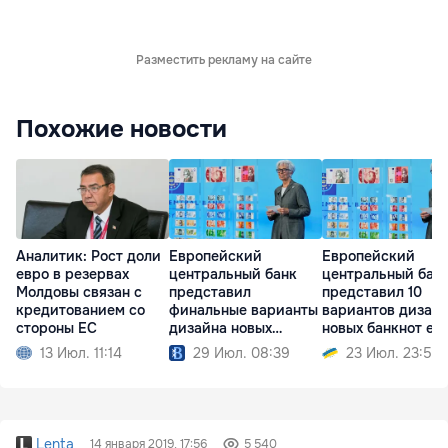
Разместить рекламу на сайте
Похожие новости
Аналитик: Рост доли
Европейский
Европейский
евро в резервах
центральный банк
центральный бан
Молдовы связан с
представил
представил 10
кредитованием со
финальные варианты
вариантов дизай
стороны ЕС
дизайна новых
новых банкнот ев
банкнот евро
13 Июл. 11:14
29 Июл. 08:39
23 Июл. 23:51
Lenta
14 января 2019, 17:56
5 540