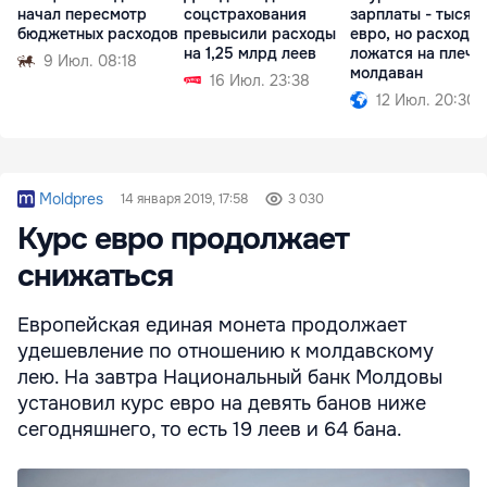
начал пересмотр
соцстрахования
зарплаты - тысяч
бюджетных расходов
превысили расходы
евро, но расходы
на 1,25 млрд леев
ложатся на плечи
9 Июл. 08:18
молдаван
16 Июл. 23:38
12 Июл. 20:30
Moldpres
14 января 2019, 17:58
3 030
Курс евро продолжает
снижаться
Европейская единая монета продолжает
удешевление по отношению к молдавскому
лею. На завтра Национальный банк Молдовы
установил курс евро на девять банов ниже
сегодняшнего, то есть 19 леев и 64 бана.