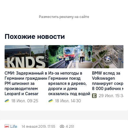
Разместить рекламу на сайте
Похожие новости
СМИ: Задержанный в
Из-за непогоды в
BMW вслед за
Германии гражданин
Германии поезд
Volkswagen
РМ шпионил за
врезался в дерево,
планирует сократ
производителем
дороги и дома
8 000 рабочих ме
Leopard и Caesar
оказались под водой
29 Июл. 15:34
18 Июл. 09:25
18 Июл. 14:30
Life
14 января 2019, 17:55
4 251