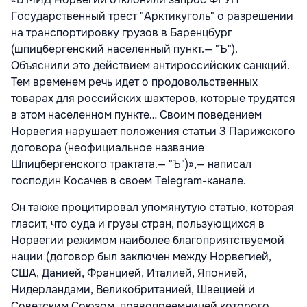
Государственный трест "Арктикуголь" о разрешении
на транспортировку грузов в Баренцбург
(шпицбергенский населенный пункт.— "Ъ").
Объяснили это действием антироссийских санкций.
Тем временем речь идет о продовольственных
товарах для российских шахтеров, которые трудятся
в этом населенном пункте… Своим поведением
Норвегия нарушает положения статьи 3 Парижского
договора (неофициальное название
Шпицбергенского трактата.— "Ъ")»,— написал
господин Косачев в своем Telegram-канале.
Он также процитировал упомянутую статью, которая
гласит, что суда и грузы стран, пользующихся в
Норвегии режимом наиболее благоприятствуемой
нации (договор был заключен между Норвегией,
США, Данией, Францией, Италией, Японией,
Нидерландами, Великобританией, Швецией и
Советским Союзом, правопреемницей которого