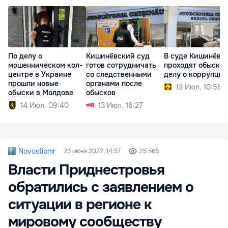
По делу о
Кишинёвский суд
В суде Кишинёва
мошенническом кол-
готов сотрудничать
проходят обыски 
центре в Украине
со следственными
делу о коррупции
прошли новые
органами после
13 Июл. 10:55
обыски в Молдове
обысков
14 Июл. 09:40
13 Июл. 16:27
Novostipmr
29 июня 2022, 14:57
25 566
Власти Приднестровья
обратились с заявлением о
ситуации в регионе к
мировому сообществу