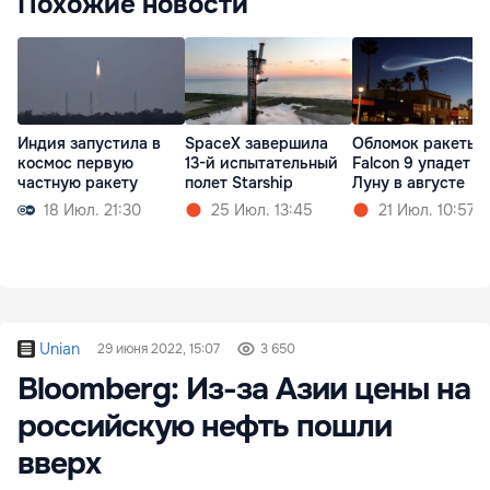
Похожие новости
Индия запустила в
SpaceX завершила
Обломок ракеты
космос первую
13-й испытательный
Falcon 9 упадет н
частную ракету
полет Starship
Луну в августе
18 Июл. 21:30
25 Июл. 13:45
21 Июл. 10:57
Unian
29 июня 2022, 15:07
3 650
Bloomberg: Из-за Азии цены на
российскую нефть пошли
вверх