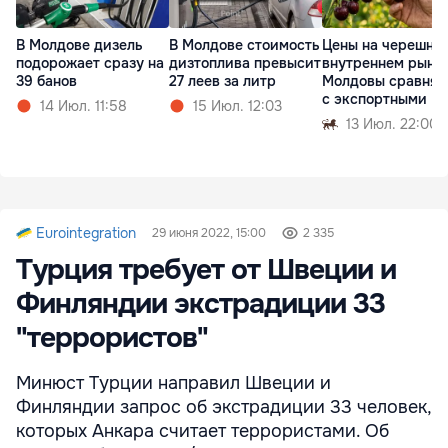
В Молдове дизель
В Молдове стоимость
Цены на черешню
подорожает сразу на
дизтоплива превысит
внутреннем рынк
39 банов
27 леев за литр
Молдовы сравнял
с экспортными
14 Июл. 11:58
15 Июл. 12:03
13 Июл. 22:00
Eurointegration
29 июня 2022, 15:00
2 335
Турция требует от Швеции и
Финляндии экстрадиции 33
"террористов"
Минюст Турции направил Швеции и
Финляндии запрос об экстрадиции 33 человек,
которых Анкара считает террористами. Об