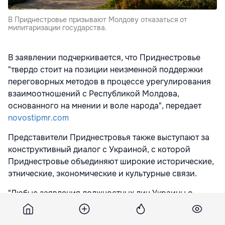
В Приднестровье призывают Молдову отказаться от
милитаризации государства.
В заявлении подчеркивается, что Приднестровье
"твердо стоит на позиции неизменной поддержки
переговорных методов в процессе урегулирования
взаимоотношений с Республикой Молдова,
основанного на мнении и воле народа", передает
novostipmr.com
Представители Приднестровья также выступают за
конструктивный диалог с Украиной, с которой
Приднестровье объединяют широкие исторические,
этнические, экономические и культурные связи.
"Любые заявления должностных лиц Украины о
возможности каких-либо агрессивных действий как
со стороны Приднестровья, так и со стороны