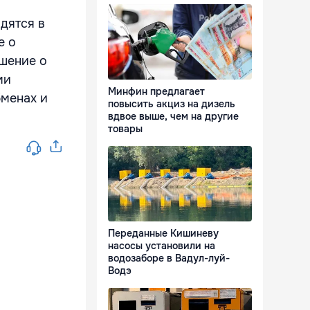
дятся в
е о
ашение о
ми
Минфин предлагает
бменах и
повысить акциз на дизель
вдвое выше, чем на другие
товары
Переданные Кишиневу
насосы установили на
водозаборе в Вадул-луй-
Водэ