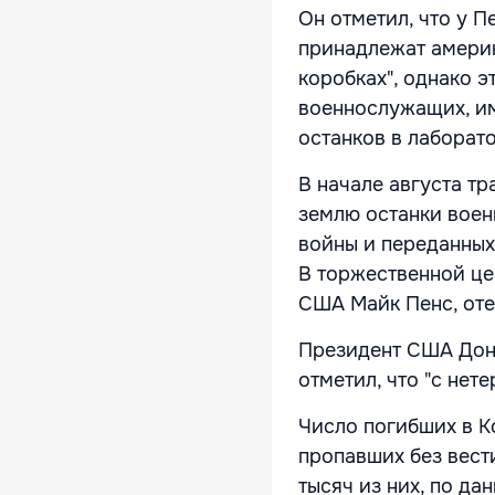
Он отметил, что у П
принадлежат америк
коробках", однако э
военнослужащих, им
останков в лаборат
В начале августа т
землю останки воен
войны и переданных
В торжественной це
США Майк Пенс, оте
Президент США Дон
отметил, что "с нет
Число погибших в К
пропавших без вести
тысяч из них, по да