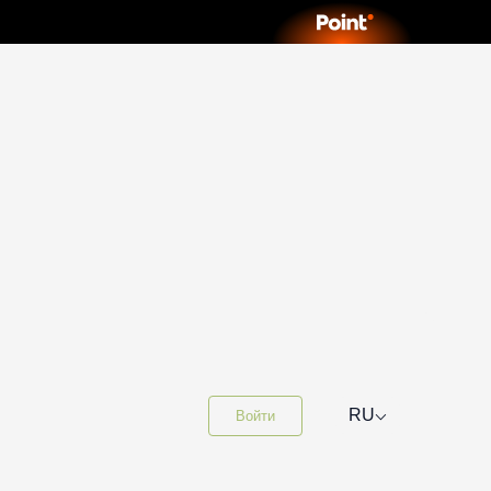
⌵
RU
Войти