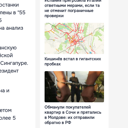
Испания пригрозила Италии
 останки
ответными мерами, если та
не отменит пограничные
лены в "55
проверки
5
на анализ
анскую
йской
Кишинёв встал в гигантских
 Сингапуре.
пробках
езидент
на и
Обманули покупателей
четом
квартир в Сочи и прятались
олее 5
в Молдове: их отправили
обратно в РФ