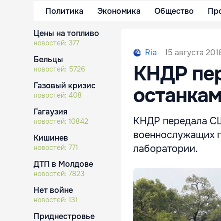
Политика
Экономика
Общество
Пр
Цены на топливо
новостей:
377
15 августа 201
Ria
Бельцы
КНДР пер
новостей:
5726
Газовый кризис
останкам
новостей:
408
Гагаузия
КНДР передала СШ
новостей:
10842
военнослужащих п
Кишинев
лаборатории.
новостей:
771
ДТП в Молдове
новостей:
7823
Нет войне
новостей:
131
Приднестровье