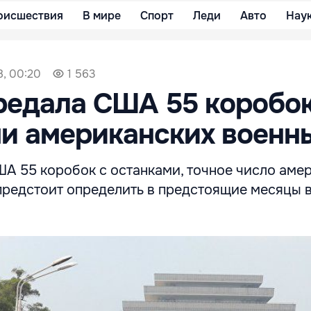
оисшествия
В мире
Спорт
Леди
Авто
Нау
8, 00:20
1 563
едала США 55 коробок
и американских военн
А 55 коробок с останками, точное число аме
редстоит определить в предстоящие месяцы 