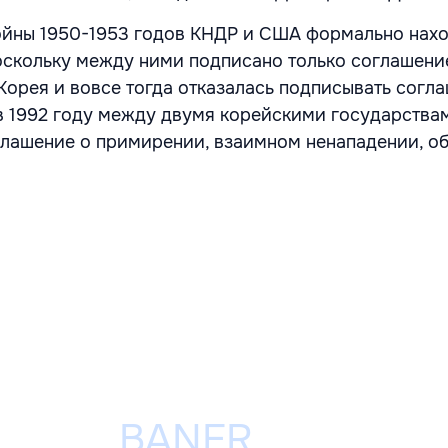
йны 1950-1953 годов КНДР и США формально нахо
оскольку между ними подписано только соглашени
орея и вовсе тогда отказалась подписывать согл
в 1992 году между двумя корейскими государства
глашение о примирении, взаимном ненападении, о