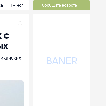
ка
Hi-Tech
Сообщить новость
 с
ых
риканских
в