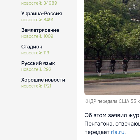
новостей:
34989
Украина-Россия
новостей:
8491
Землетрясение
новостей:
1009
Стадион
новостей:
119
Русский язык
новостей:
292
Хорошие новости
новостей:
1721
КНДР передала США 55 кор
Об этом заявил жур
Пентагона, отвечаю
передает
ria.ru
.