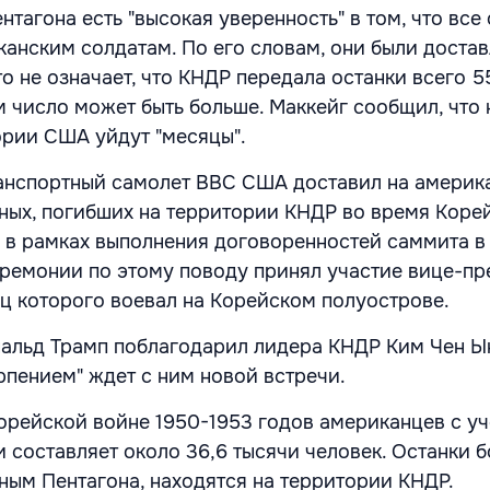
ентагона есть "высокая уверенность" в том, что все
анским солдатам. По его словам, они были достав
то не означает, что КНДР передала останки всего 5
 число может быть больше. Маккейг сообщил, что 
ории США уйдут "месяцы".
ранспортный самолет ВВС США доставил на америк
ных, погибших на территории КНДР во время Коре
 в рамках выполнения договоренностей саммита в
ремонии по этому поводу принял участие вице-пр
ц которого воевал на Корейском полуострове.
альд Трамп поблагодарил лидера КНДР Ким Чен Ы
ерпением" ждет с ним новой встречи.
орейской войне 1950-1953 годов американцев с у
 составляет около 36,6 тысячи человек. Останки б
нным Пентагона, находятся на территории КНДР.