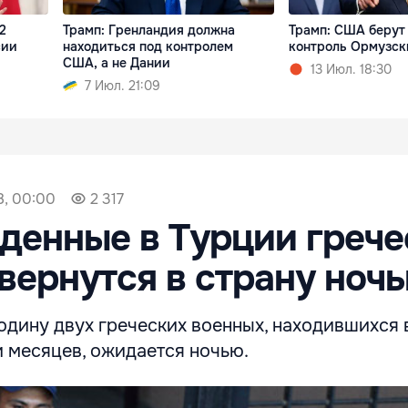
2
Трамп: Гренландия должна
Трамп: США берут
сии
находиться под контролем
контроль Ормузск
США, а не Дании
13 Июл. 18:30
7 Июл. 21:09
8, 00:00
2 317
енные в Турции грече
вернутся в страну ноч
одину двух греческих военных, находившихся 
и месяцев, ожидается ночью.