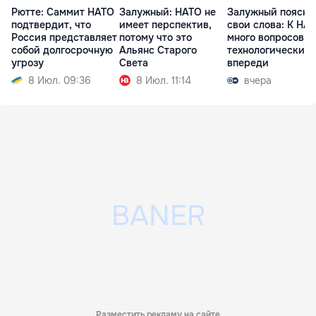
Рютте: Саммит НАТО
Залужный: НАТО не
Залужный поясни
подтвердит, что
имеет перспектив,
свои слова: К НА
Россия представляет
потому что это
много вопросов, 
собой долгосрочную
Альянс Старого
технологически
угрозу
Света
впереди
8 Июл. 09:36
8 Июл. 11:14
вчера
Разместить рекламу на сайте