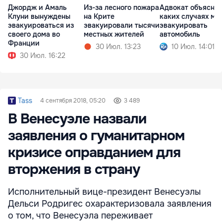
Джордж и Амаль
Из-за лесного пожара
Адвокат объяснил
Клуни вынуждены
на Крите
каких случаях мо
эвакуироваться из
эвакуировали тысячи
эвакуировать
своего дома во
местных жителей
автомобиль
Франции
30 Июл. 13:23
10 Июл. 14:01
30 Июл. 16:22
Tass
4 сентября 2018, 05:20
3 489
В Венесуэле назвали
заявления о гуманитарном
кризисе оправданием для
вторжения в страну
Исполнительный вице-президент Венесуэлы
Дельси Родригес охарактеризовала заявления
о том, что Венесуэла переживает