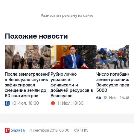
Разместить рекламу на сайте
Похожие новости
После землетрясений
Рубио лично
Число погибших 
в Венесуэле спутник
управляет
землетрясениях в
зафиксировал
финансами и
Венесуэле превы
смещение земли до
добычей ресурсов в
5000
60 сантиметров
Венесуэле
18 Июл. 15:45
10 Июл. 18:30
11 Июл. 18:30
Gazeta
4 сентября 2018, 05:00
11 115