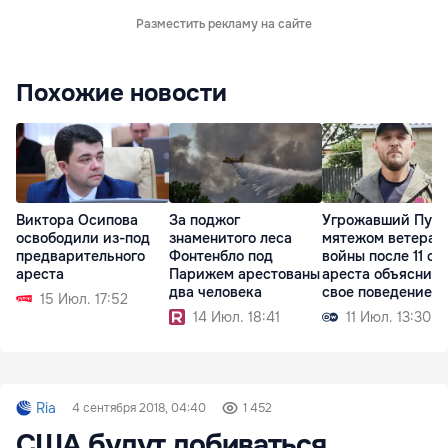
Разместить рекламу на сайте
Похожие новости
Виктора Осипова
За поджог
Угрожавший Пути
освободили из-под
знаменитого леса
мятежом ветеран
предварительного
Фонтенбло под
войны после 11 су
ареста
Парижем арестованы
ареста объяснил
два человека
свое поведение
15 Июл. 17:52
14 Июл. 18:41
11 Июл. 13:30
Ria
4 сентября 2018, 04:40
1 452
США будут добиваться