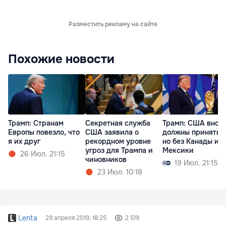
Разместить рекламу на сайте
Похожие новости
Трамп: Cтранам
Секретная служба
Трамп: США внов
Европы повезло, что
США заявила о
должны принять 
я их друг
рекордном уровне
но без Канады и
угроз для Трампа и
Мексики
26 Июл. 21:15
чиновников
19 Июл. 21:15
23 Июл. 10:18
Lenta
29 апреля 2019, 18:25
2 519