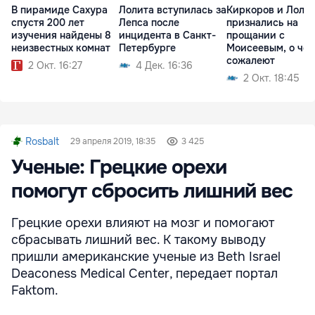
В пирамиде Сахура
Лолита вступилась за
Киркоров и Лоли
спустя 200 лет
Лепса после
признались на
изучения найдены 8
инцидента в Санкт-
прощании с
неизвестных комнат
Петербурге
Моисеевым, о че
сожалеют
2 Окт. 16:27
4 Дек. 16:36
2 Окт. 18:45
Rosbalt
29 апреля 2019, 18:35
3 425
Ученые: Грецкие орехи
помогут сбросить лишний вес
Грецкие орехи влияют на мозг и помогают
сбрасывать лишний вес. К такому выводу
пришли американские ученые из Beth Israel
Deaconess Medical Center, передает портал
Faktom.