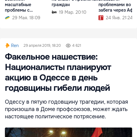
масштабные
граждан
проблемами во в
проблемы с
забега через Афр
19 Мар. 20:10
водоснабжением
29 Мая. 18:09
24 Янв. 21:24
Ren
29 апреля 2019, 18:20
4 621
Факельное нашествие:
Националисты планируют
акцию в Одессе в день
годовщины гибели людей
Одессу в пятую годовщину трагедии, которая
произошла в Доме профсоюзов, может ждать
настоящее политическое потрясение.