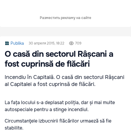
Разместить рекламу на сайте
Publika
30 апреля 2015, 18:22
709
O casă din sectorul Râșcani a
fost cuprinsă de flăcări
Incendiu în Capitală. O casă din sectorul Râșcani
al Capitalei a fost cuprinsă de flăcări.
La fața locului s-a deplasat poliția, dar și mai multe
autospeciale pentru a stinge incendiul.
Circumstanţele izbucnirii flăcărilor urmaeză să fie
stabilite.