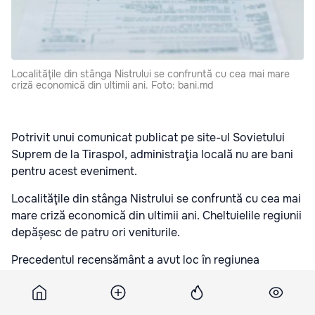
Localităţile din stânga Nistrului se confruntă cu cea mai mare
criză economică din ultimii ani. Foto: bani.md
Potrivit unui comunicat publicat pe site-ul Sovietului
Suprem de la Tiraspol, administraţia locală nu are bani
pentru acest eveniment.
Localităţile din stânga Nistrului se confruntă cu cea mai
mare criză economică din ultimii ani. Cheltuielile regiunii
depășesc de patru ori veniturile.
Precedentul recensământ a avut loc în regiunea
transnistreană în 2004. Atunci au fost cheltuite în jur de
500 de mii de dolari.