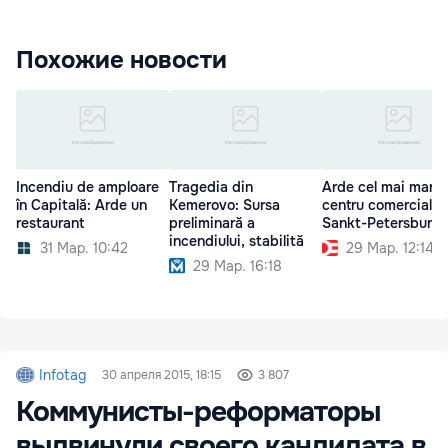
Похожие новости
Incendiu de amploare
Tragedia din
Arde cel mai mare
în Capitală: Arde un
Kemerovo: Sursa
centru comercial d
restaurant
preliminară a
Sankt-Petersburg
incendiului, stabilită
31 Мар. 10:42
29 Мар. 12:14
29 Мар. 16:18
Infotag
30 апреля 2015, 18:15
3 807
Коммунисты-реформаторы
выдвинули своего кандидата в