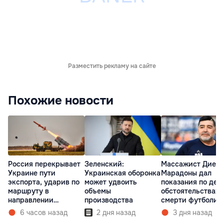
Разместить рекламу на сайте
Похожие новости
Россия перекрывает
Зеленский:
Массажист Диего
Украине пути
Украинская оборонка
Марадоны дал
экспорта, ударив по
может удвоить
показания по дел
маршруту в
объемы
обстоятельствах
направлении
производства
смерти футболис
Молдовы
6 часов назад
2 дня назад
3 дня назад