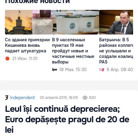
Похожие новости
Со здания примэрии
В 9 населенных
Батрынча: В 5
Кишинева вновь
пунктах 19 мая
районах коллеги 
падает штукатурка
пройдут новые и
не услышали и
частичные местные
создали коалиции
21 Июн. 11:01
выборы
PAS
18 Мая. 15:30
9 Апр. 08:40
Independent
30 апреля 2015, 18:09
830
Leul își continuă deprecierea;
Euro depășește pragul de 20 de
lei