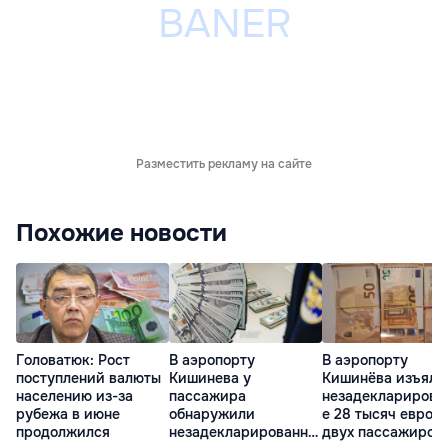
Разместить рекламу на сайте
Похожие новости
Головатюк: Рост
В аэропорту
В аэропорту
поступлений валюты
Кишинева у
Кишинёва изъяли
населению из-за
пассажира
незадекларирова
рубежа в июне
обнаружили
е 28 тысяч евро у
продолжился
незадекларированну
двух пассажиров