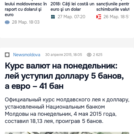
leului moldovenesc în
2018: Câţi lei costă un
sancțiunile pentru
raport cu dolarul şi
euro şi un dolar
schimburile valuta
euro
27 Мар. 07:20
26 Мар. 18:51
28 Мар. 18:03
Newsmoldova
30 апреля 2015, 18:05
2 625
Курс валют на понедельник:
лей уступил доллару 5 банов,
а евро – 41 бан
Официальный курс молдавского лея к доллару,
установленный Национальным банком
Молдовы на понедельник, 4 мая 2015 года,
составил 18,13 лея, проиграв 5 банов.