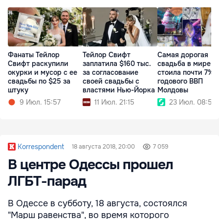
Фанаты Тейлор
Тейлор Свифт
Самая дорогая
Свифт раскупили
заплатила $160 тыс.
свадьба в мире
окурки и мусор с ее
за согласование
стоила почти 7%
свадьбы по $25 за
своей свадьбы с
годового ВВП
штуку
властями Нью-Йорка
Молдовы
9 Июл. 15:57
11 Июл. 21:15
23 Июл. 08:54
Korrespondent
18 августа 2018, 20:00
7 059
В центре Одессы прошел
ЛГБТ-парад
В Одессе в субботу, 18 августа, состоялся
"Марш равенства", во время которого