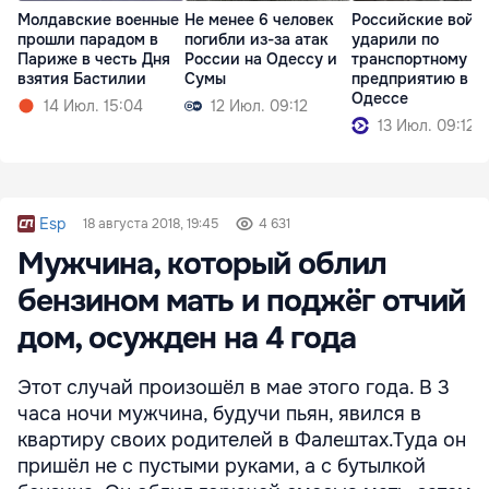
Молдавские военные
Не менее 6 человек
Российские войс
прошли парадом в
погибли из-за атак
ударили по
Париже в честь Дня
России на Одессу и
транспортному
взятия Бастилии
Сумы
предприятию в
Одессе
14 Июл. 15:04
12 Июл. 09:12
13 Июл. 09:12
Esp
18 августа 2018, 19:45
4 631
Мужчина, который облил
бензином мать и поджёг отчий
дом, осужден на 4 года
Этот случай произошёл в мае этого года. В 3
часа ночи мужчина, будучи пьян, явился в
квартиру своих родителей в Фалештах.Туда он
пришёл не с пустыми руками, а с бутылкой