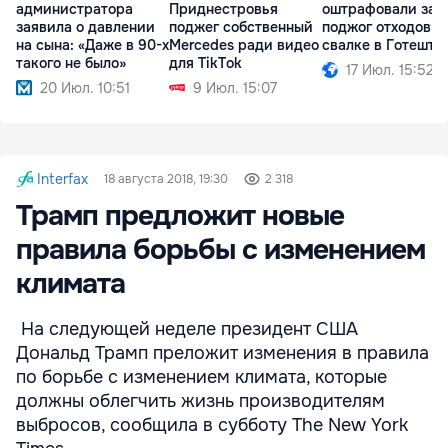
администратора
Приднестровья
оштрафовали за
заявила о давлении
поджег собственный
поджог отходов н
на сына: «Даже в 90-х
Mercedes ради видео
свалке в Готешта
такого не было»
для TikTok
17 Июл. 15:52
20 Июл. 10:51
9 Июл. 15:07
Interfax
18 августа 2018, 19:30
2 318
Трамп предложит новые
правила борьбы с изменением
климата
На следующей неделе президент США
Дональд Трамп преложит изменения в правила
по борьбе с изменением климата, которые
должны облегчить жизнь производителям
выбросов, сообщила в субботу The New York