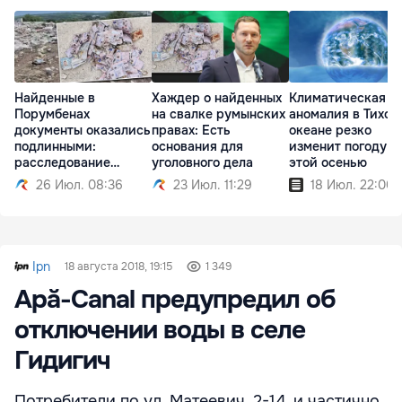
Найденные в
Хаждер о найденных
Климатическая
Порумбенах
на свалке румынских
аномалия в Тихом
документы оказались
правах: Есть
океане резко
подлинными:
основания для
изменит погоду у
расследование
уголовного дела
этой осенью
продолжается
26 Июл. 08:36
23 Июл. 11:29
18 Июл. 22:00
Ipn
18 августа 2018, 19:15
1 349
Apă-Canal предупредил об
отключении воды в селе
Гидигич
Потребители по ул. Матеевич, 2-14, и частично