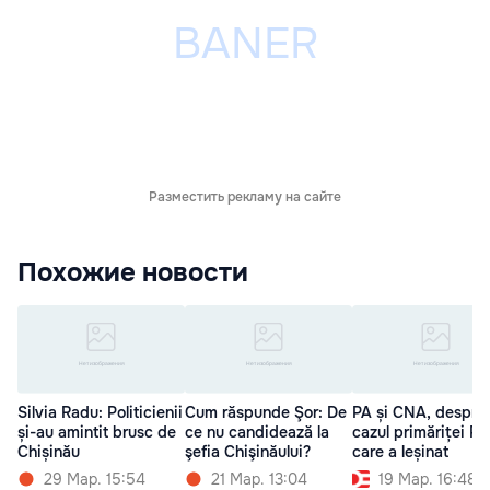
Разместить рекламу на сайте
Похожие новости
Silvia Radu: Politicienii
Cum răspunde Şor: De
PA și CNA, despre
și-au amintit brusc de
ce nu candidează la
cazul primăriței PL
Chișinău
şefia Chişinăului?
care a leșinat
29 Мар. 15:54
21 Мар. 13:04
19 Мар. 16:48