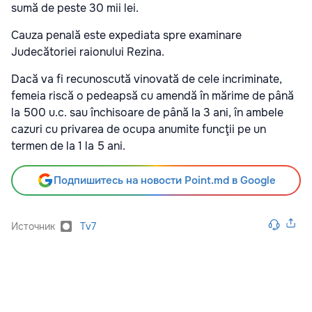
sumă de peste 30 mii lei.
Cauza penală este expediata spre examinare
Judecătoriei raionului Rezina.
Dacă va fi recunoscută vinovată de cele incriminate,
femeia riscă o pedeapsă cu amendă în mărime de până
la 500 u.c. sau închisoare de până la 3 ani, în ambele
cazuri cu privarea de ocupa anumite funcţii pe un
termen de la 1 la 5 ani.
Подпишитесь на новости Point.md в Google
Источник
Tv7