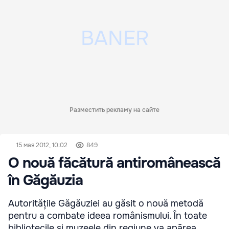
Разместить рекламу на сайте
15 мая 2012, 10:02
849
O nouă făcătură antiromânească
în Găgăuzia
Autoritățile Găgăuziei au găsit o nouă metodă
pentru a combate ideea românismului. În toate
bibliotecile și muzeele din regiune va apărea