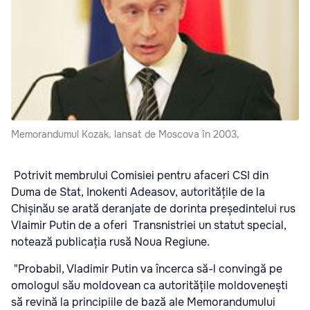
Memorandumul Kozak, lansat de Moscova în 2003,
Potrivit membrului Comisiei pentru afaceri CSI din
Duma de Stat, Inokenti Adeasov, autoritățile de la
Chișinău se arată deranjate de dorinta președintelui rus
Vlaimir Putin de a oferi Transnistriei un statut special,
notează publicația rusă Noua Regiune.
"Probabil, Vladimir Putin va încerca să-l convingă pe
omologul său moldovean ca autoritățile moldovenești
să revină la principiile de bază ale Memorandumului