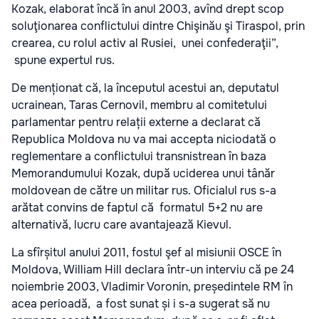
Kozak, elaborat încă în anul 2003, avînd drept scop
soluţionarea conflictului dintre Chişinău şi Tiraspol, prin
crearea, cu rolul activ al Rusiei, unei confederaţii”,
spune expertul rus.
De menționat că, la începutul acestui an, deputatul
ucrainean, Taras Cernovil, membru al comitetului
parlamentar pentru relații externe a declarat că
Republica Moldova nu va mai accepta niciodată o
reglementare a conflictului transnistrean în baza
Memorandumului Kozak, după uciderea unui tânăr
moldovean de către un militar rus. Oficialul rus s-a
arătat convins de faptul că formatul 5+2 nu are
alternativă, lucru care avantajează Kievul.
La sfîrșitul anului 2011, fostul şef al misiunii OSCE în
Moldova, William Hill declara într-un interviu că pe 24
noiembrie 2003, Vladimir Voronin, președintele RM în
acea perioadă, a fost sunat și i s-a sugerat să nu