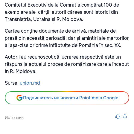
Comitetul Executiv de la Comrat a cumpărat 100 de
exemplare ale cărții, autorii căreea sunt istorici din
Transnistria, Ucraina și R. Moldova.
Cartea conține documente de arhivă, materiale de
presă din această perioadă, dar și amintiri ale martorilor
ai așa-ziselor crime înfăptuite de România în sec. XX.
Autorii au recunoscut că lucrarea respectivă este un
răspuns la actualul proces de românizare care a început
în R. Moldova.
Sursa:
union.md
Подпишитесь на новости Point.md в Google
Источник