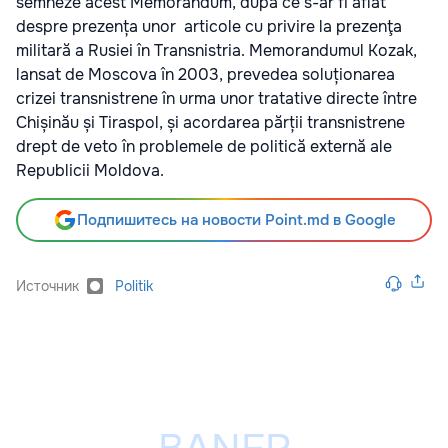
semneze acest Memorandum, după ce s-ar fi aflat
despre prezența unor articole cu privire la prezenţa
militară a Rusiei în Transnistria. Memorandumul Kozak,
lansat de Moscova în 2003, prevedea soluționarea
crizei transnistrene în urma unor tratative directe între
Chișinău și Tiraspol, și acordarea părții transnistrene
drept de veto în problemele de politică externă ale
Republicii Moldova.
Подпишитесь на новости Point.md в Google
Источник
Politik