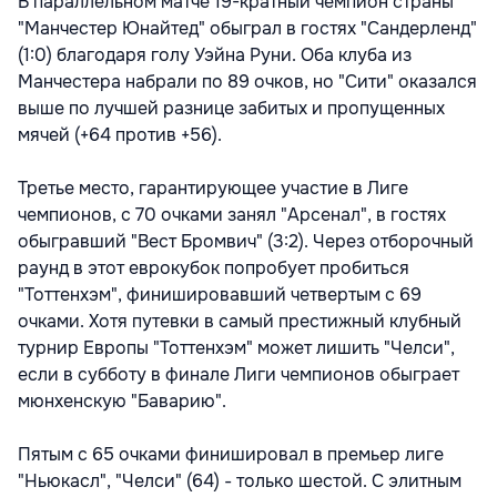
В параллельном матче 19-кратный чемпион страны
"Манчестер Юнайтед" обыграл в гостях "Сандерленд"
(1:0) благодаря голу Уэйна Руни. Оба клуба из
Манчестера набрали по 89 очков, но "Сити" оказался
выше по лучшей разнице забитых и пропущенных
мячей (+64 против +56).
Третье место, гарантирующее участие в Лиге
чемпионов, с 70 очками занял "Арсенал", в гостях
обыгравший "Вест Бромвич" (3:2). Через отборочный
раунд в этот еврокубок попробует пробиться
"Тоттенхэм", финишировавший четвертым с 69
очками. Хотя путевки в самый престижный клубный
турнир Европы "Тоттенхэм" может лишить "Челси",
если в субботу в финале Лиги чемпионов обыграет
мюнхенскую "Баварию".
Пятым с 65 очками финишировал в премьер лиге
"Ньюкасл", "Челси" (64) - только шестой. С элитным