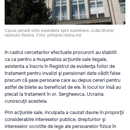
Cauza penală este expediata spre examinare Judecătoriei
raionului Rezina. Foto: primaria.rezina.md
In cadrul cercetarilor efectuate procurorii au stabilit
ca ca pentru a muşamaliza acţiunile sale ilegale,
asistenta a înscris în Registrul de evidenţa foilor de
tratament pentru invalizi şi pensionari date vădit false
precum că şase persoane care au depus cereri pentru
astfel de bilete au beneficiat de ele. În locul lor însă au
plecat la tratament în or. Sergheevca, Ucraina
cunoscuţii acesteia.
Prin acţiunile sale, inculpata a cauzat daune în proporţii
considerabile intereselor publice, drepturilor şi
intereselor ocrotite de lege ale persoanelor fizice în