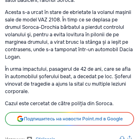
satul Bădiceni, raionul Soroca.
Acesta s-a urcat în stare de ebrietate la volanul mașinii
sale de model VAZ 2108. În timp ce se deplasa pe
drumul Soroca-Drochia bărbatul a pierdut controlul
volanului şi, pentru a evita lovitura în pilonii de pe
marginea drumului, a virat brusc la stânga și a ieșit pe
contrasens, unde s-a tamponat într-un automobil Dacia
Logan.
În urma impactului, pasagerul de 42 de ani, care se afla
în automobilul șoferului beat, a decedat pe loc. Șoferul
vinovat de tragedie a ajuns la sital cu multiple leziuni
corporale.
Cazul este cercetat de către poliția din Soroca.
Подпишитесь на новости Point.md в Google