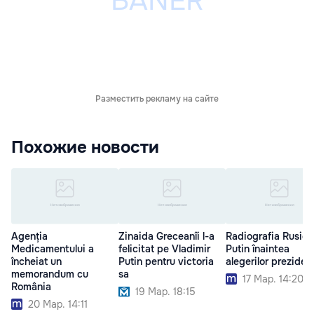
Разместить рекламу на сайте
Похожие новости
Agenția
Zinaida Greceanîi l-a
Radiografia Rusiei 
Medicamentului a
felicitat pe Vladimir
Putin înaintea
încheiat un
Putin pentru victoria
alegerilor prezidenţ
memorandum cu
sa
17 Мар. 14:20
România
19 Мар. 18:15
20 Мар. 14:11