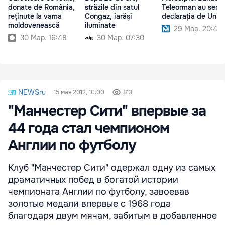
donate de România,
străzile din satul
Teleorman au semn
reținute la vama
Congaz, iarăşi
declarația de Unire
moldovenească
iluminate
29 Мар. 20:40
30 Мар. 16:48
30 Мар. 07:30
NEWSru
15 мая 2012, 10:00
813
"Манчестер Сити" впервые за
44 года стал чемпионом
Англии по футболу
Клуб "Манчестер Сити" одержал одну из самых
драматичных побед в богатой истории
чемпионата Англии по футболу, завоевав
золотые медали впервые с 1968 года
благодаря двум мячам, забитым в добавленное