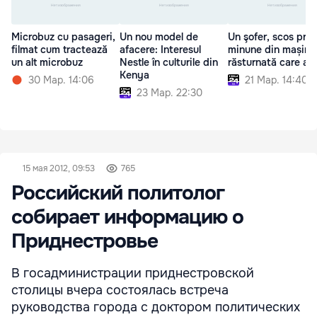
Microbuz cu pasageri,
Un nou model de
Un şofer, scos prin
filmat cum tractează
afacere: Interesul
minune din mașina
un alt microbuz
Nestle în culturile din
răsturnată care ar
Kenya
30 Мар. 14:06
21 Мар. 14:40
23 Мар. 22:30
15 мая 2012, 09:53
765
Российский политолог
собирает информацию о
Приднестровье
В госадминистрации приднестровской
столицы вчера состоялась встреча
руководства города с доктором политических