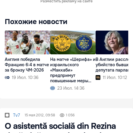
Разместить рекламу на сайте
Похожие новости
Англия победила
На матче «Шерифа» и
В Англии рассле
Францию 6:4 в матче
израильского
убийство бывшег
за бронзу ЧМ-2026
«Маккаби»
депутата парламе
предпримут
19 Июл. 10:36
11 Июл. 10:12
повышенные меры
безопасности
23 Июл. 14:36
Tv7
15 мая 2012, 09:58
1 056
O asistentă socială din Rezina