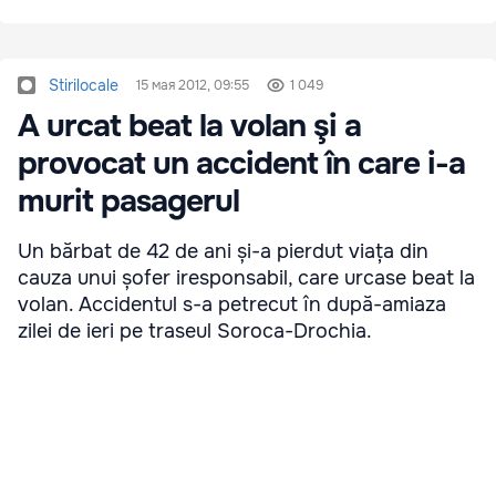
Stirilocale
15 мая 2012, 09:55
1 049
A urcat beat la volan şi a
provocat un accident în care i-a
murit pasagerul
Un bărbat de 42 de ani și-a pierdut viața din
cauza unui șofer iresponsabil, care urcase beat la
volan. Accidentul s-a petrecut în după-amiaza
zilei de ieri pe traseul Soroca-Drochia.