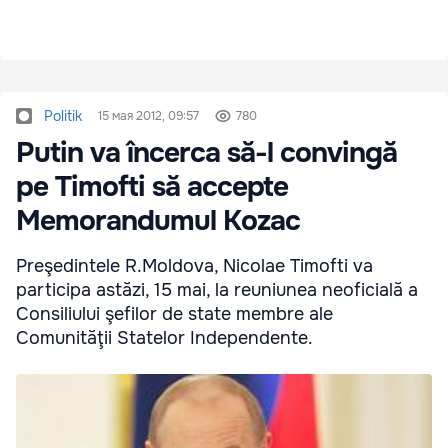
Politik
15 мая 2012, 09:57
780
Putin va încerca să-l convingă
pe Timofti să accepte
Memorandumul Kozac
Preşedintele R.Moldova, Nicolae Timofti va
participa astăzi, 15 mai, la reuniunea neoficială a
Consiliului şefilor de state membre ale
Comunităţii Statelor Independente.