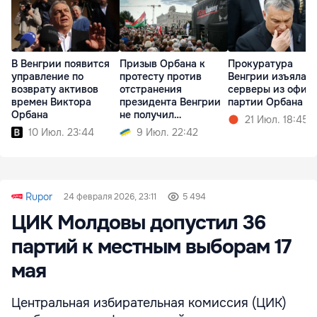
Призыв Орбана к
Прокуратура
В Венгрии появится
протесту против
Венгрии изъяла
управление по
отстранения
серверы из офис
возврату активов
президента Венгрии
партии Орбана
времен Виктора
не получил
Орбана
21 Июл. 18:45
поддержки
9 Июл. 22:42
10 Июл. 23:44
Rupor
24 февраля 2026, 23:11
5 494
ЦИК Молдовы допустил 36
партий к местным выборам 17
мая
Центральная избирательная комиссия (ЦИК)