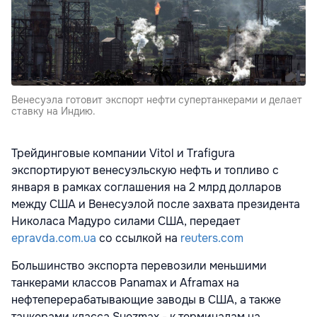
Венесуэла готовит экспорт нефти супертанкерами и делает
ставку на Индию.
Трейдинговые компании Vitol и Trafigura
экспортируют венесуэльскую нефть и топливо с
января в рамках соглашения на 2 млрд долларов
между США и Венесуэлой после захвата президента
Николаса Мадуро силами США, передает
epravda.com.ua
со ссылкой на
reuters.com
Большинство экспорта перевозили меньшими
танкерами классов Panamax и Aframax на
нефтеперерабатывающие заводы в США, а также
танкерами класса Suezmax - к терминалам на