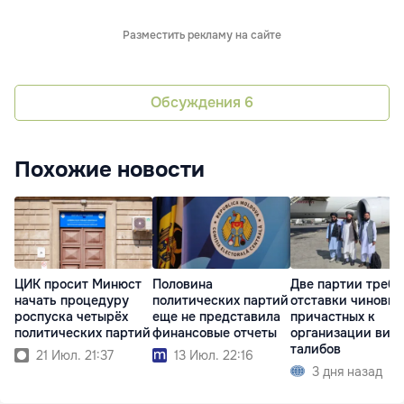
Разместить рекламу на сайте
Обсуждения
6
Похожие новости
ЦИК просит Минюст
Половина
Две партии треб
начать процедуру
политических партий
отставки чиновни
роспуска четырёх
еще не представила
причастных к
политических партий
финансовые отчеты
организации виз
талибов
21 Июл. 21:37
13 Июл. 22:16
3 дня назад