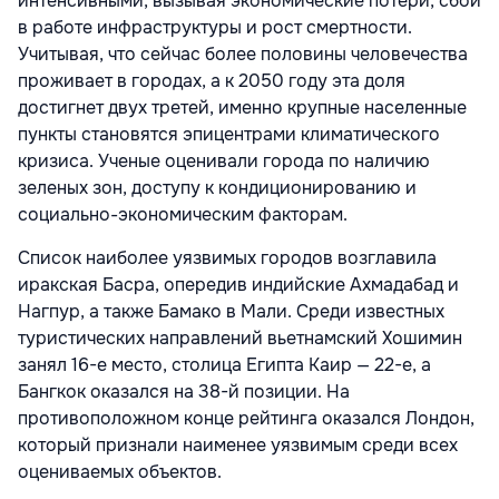
интенсивными, вызывая экономические потери, сбои
в работе инфраструктуры и рост смертности.
Учитывая, что сейчас более половины человечества
проживает в городах, а к 2050 году эта доля
достигнет двух третей, именно крупные населенные
пункты становятся эпицентрами климатического
кризиса. Ученые оценивали города по наличию
зеленых зон, доступу к кондиционированию и
социально-экономическим факторам.
Список наиболее уязвимых городов возглавила
иракская Басра, опередив индийские Ахмадабад и
Нагпур, а также Бамако в Мали. Среди известных
туристических направлений вьетнамский Хошимин
занял 16-е место, столица Египта Каир — 22-е, а
Бангкок оказался на 38-й позиции. На
противоположном конце рейтинга оказался Лондон,
который признали наименее уязвимым среди всех
оцениваемых объектов.