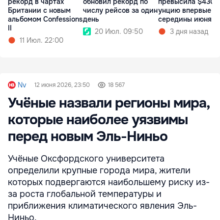
рекорд в чартах
обновил рекорд по
превысила $4300
Британии с новым
числу рейсов за один
унцию впервые с
альбомом Confessions
день
середины июня
II
20 Июл. 09:50
3 дня назад
11 Июл. 22:00
Nv
12 июня 2026, 23:50
18 567
Учёные назвали регионы мира,
которые наиболее уязвимы
перед новым Эль-Ниньо
Учёные Оксфордского университета
определили крупные города мира, жители
которых подвергаются наибольшему риску из-
за роста глобальной температуры и
приближения климатического явления Эль-
Ниньо.