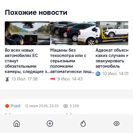
Похожие новости
Во всех новых
Машины без
Адвокат объяснил
автомобилях ЕС
техосмотра или с
каких случаях мо
станут
серьезными
эвакуировать
обязательными
поломками
автомобиль
камеры, следящие за
автоматически лишат
10 Июл. 14:01
водителем
регистрации
13 Июл. 17:38
9 Июл. 14:43
Point
12 июня 2026, 23:33
9 339
Исследование: Игры на
свежем воздухе защищают