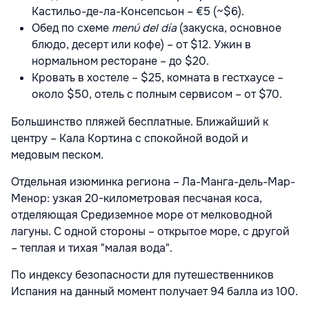
Кастильо-де-ла-Консепсьон – €5 (~$6).
Обед по схеме
menú del día
(закуска, основное
блюдо, десерт или кофе) – от $12. Ужин в
нормальном ресторане – до $20.
Кровать в хостеле – $25, комната в гестхаусе –
около $50, отель с полным сервисом – от $70.
Большинство пляжей бесплатные. Ближайший к
центру – Кала Кортина с спокойной водой и
медовым песком.
Отдельная изюминка региона – Ла-Манга-дель-Мар-
Менор: узкая 20-километровая песчаная коса,
отделяющая Средиземное море от мелководной
лагуны. С одной стороны – открытое море, с другой
– теплая и тихая "малая вода".
По индексу безопасности для путешественников
Испания на данный момент получает 94 балла из 100.