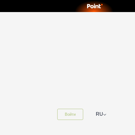
⌵
RU
Войти