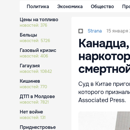
Политика
Экономика
Общество
Пр
Цены на топливо
новостей:
376
15 января 
Strana
Бельцы
Канадца,
новостей:
5726
Газовый кризис
наркотор
новостей:
406
смертной
Гагаузия
новостей:
10842
Кишинев
Суд в Китае приго
новостей:
770
которого признал
ДТП в Молдове
Associated Press.
новостей:
7821
Нет войне
новостей:
131
Приднестровье