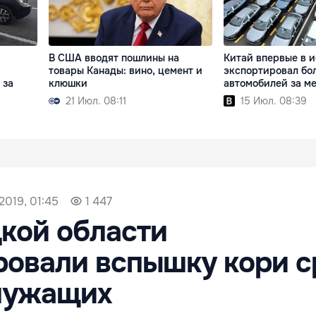
В США вводят пошлины на
Китай впервые в 
товары Канады: вино, цемент и
экспортировал бол
 за
клюшки
автомобилей за м
21 Июл. 08:11
15 Июл. 08:39
2019, 01:45
1 447
кой области
ровали вспышку кори с
лужащих