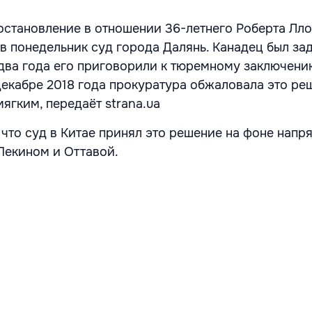
становление в отношении 36-летнего Роберта Лл
в понедельник суд города Далянь. Канадец был з
я два года его приговорили к тюремному заключен
 декабре 2018 года прокуратура обжаловала это ре
ягким, передаёт strana.ua
 что суд в Китае принял это решение на фоне напр
Пекином и Оттавой.