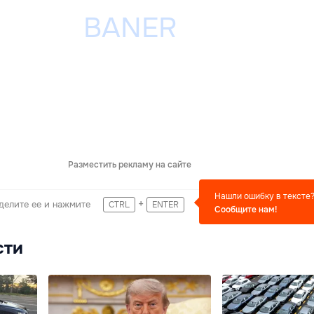
Разместить рекламу на сайте
Нашли ошибку в тексте
+
делите ее и нажмите
CTRL
ENTER
Сообщите нам!
сти