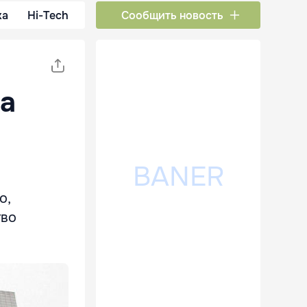
ка
Hi-Tech
Сообщить новость
за
о,
тво