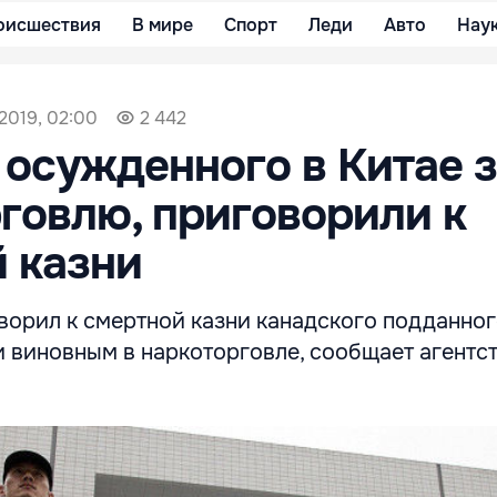
оисшествия
В мире
Спорт
Леди
Авто
Нау
2019, 02:00
2 442
 осужденного в Китае 
говлю, приговорили к
 казни
ворил к смертной казни канадского подданног
и виновным в наркоторговле, сообщает агентс