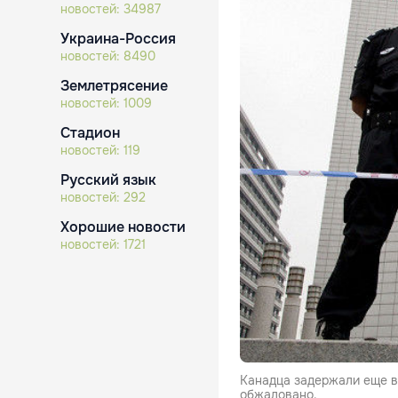
новостей:
34987
Украина-Россия
новостей:
8490
Землетрясение
новостей:
1009
Стадион
новостей:
119
Русский язык
новостей:
292
Хорошие новости
новостей:
1721
Канадца задержали еще в 
обжаловано.