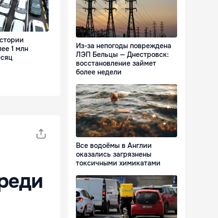
истории
Из-за непогоды повреждена
ее 1 млн
ЛЭП Бельцы — Днестровск:
есяц
восстановление займет
более недели
Все водоёмы в Англии
оказались загрязнены
токсичными химикатами
реди