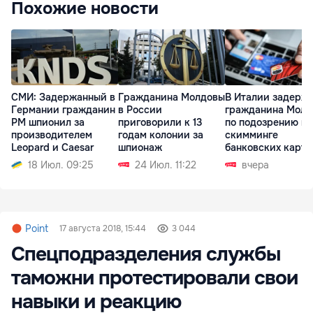
Похожие новости
СМИ: Задержанный в
Гражданина Молдовы
В Италии задерж
Германии гражданин
в России
гражданина Молд
РМ шпионил за
приговорили к 13
по подозрению в
производителем
годам колонии за
скимминге
Leopard и Caesar
шпионаж
банковских карт
18 Июл. 09:25
24 Июл. 11:22
вчера
Point
17 августа 2018, 15:44
3 044
Спецподразделения службы
таможни протестировали свои
навыки и реакцию