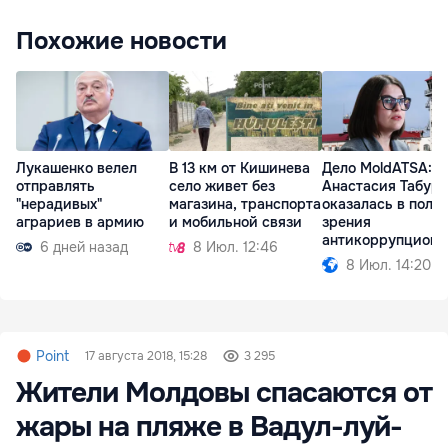
Похожие новости
Лукашенко велел
В 13 км от Кишинева
Дело MoldATSA:
отправлять
село живет без
Анастасия Табур
"нерадивых"
магазина, транспорта
оказалась в поле
аграриев в армию
и мобильной связи
зрения
антикоррупционн
6 дней назад
8 Июл. 12:46
органов
8 Июл. 14:20
Point
17 августа 2018, 15:28
3 295
Жители Молдовы спасаются от
жары на пляже в Вадул-луй-