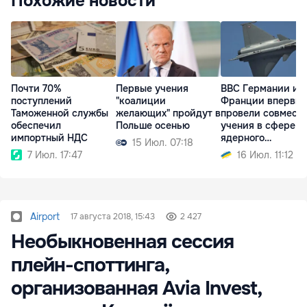
Похожие новости
Первые учения
ВВС Германии и
Почти 70%
"коалиции
Франции впервы
поступлений
желающих" пройдут в
провели совмест
Таможенной службы
Польше осенью
учения в сфере
обеспечил
ядерного
импортный НДС
15 Июл. 07:18
сдерживания
16 Июл. 11:12
7 Июл. 17:47
Airport
17 августа 2018, 15:43
2 427
Необыкновенная сессия
плейн-споттинга,
организованная Avia Invest,