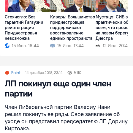
Стояногло: Без
Киверь: Большинство
Мустяцэ: СИБ зна
гарантий Гагаузии
приднестровцев
практически обо
реинтеграция
поддерживают
всем, что происх
Приднестровья
восстановление
на левом берегу
невозможна
единых пространств
Днестра
15 Июл. 16:44
15 Июл. 17:44
12 Июл. 20:45
Point
14 декабря 2018, 23:14
9 110
ЛП покинул еще один член
партии
Член Либеральной партии Валериу Нани
решил покинуть ее ряды. Свое заявление об
уходе он представил председателю ЛП Дорину
Киртоакэ.