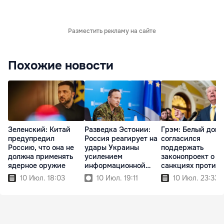
Разместить рекламу на сайте
Похожие новости
Зеленский: Китай
Разведка Эстонии:
Грэм: Белый дом
предупредил
Россия реагирует на
согласился
Россию, что она не
удары Украины
поддержать
должна применять
усилением
законопроект о н
ядерное оружие
информационной
санкциях против
войны
России
10 Июл. 18:03
10 Июл. 19:11
10 Июл. 23:33