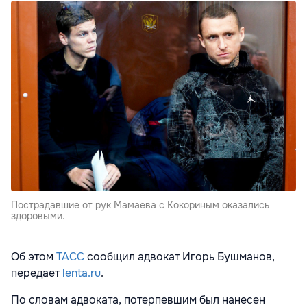
Пострадавшие от рук Мамаева с Кокориным оказались
здоровыми.
Об этом
ТАСС
сообщил адвокат Игорь Бушманов,
передает
lenta.ru
.
По словам адвоката, потерпевшим был нанесен