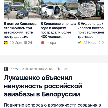
В центре Кишинева
В Кишиневе с начала
В Нидерландах 15
столкнулись три
года в авариях
человек пострад
автомобиля: есть
пострадали более
при столкновени
пострадавшие
400 человек
трамваев
20 Июл. 16:24
вчера
22 Июл. 19:09
Lenta
14 декабря 2018, 22:55
2 949
Лукашенко объяснил
ненужность российской
авиабазы в Белоруссии
Поднятие вопроса о возможности создания в