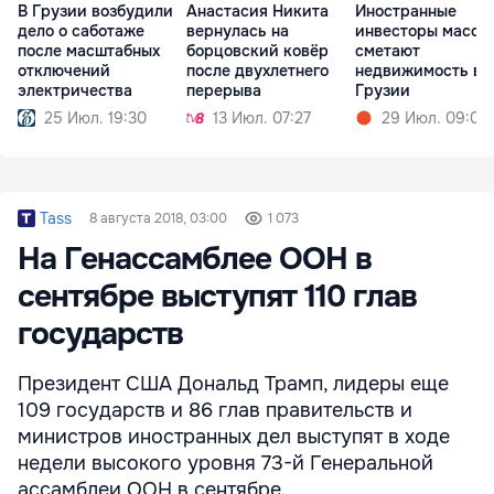
В Грузии возбудили
Анастасия Никита
Иностранные
дело о саботаже
вернулась на
инвесторы массо
после масштабных
борцовский ковёр
сметают
отключений
после двухлетнего
недвижимость в
электричества
перерыва
Грузии
25 Июл. 19:30
13 Июл. 07:27
29 Июл. 09:05
Tass
8 августа 2018, 03:00
1 073
На Генассамблее ООН в
сентябре выступят 110 глав
государств
Президент США Дональд Трамп, лидеры еще
109 государств и 86 глав правительств и
министров иностранных дел выступят в ходе
недели высокого уровня 73-й Генеральной
ассамблеи ООН в сентябре.