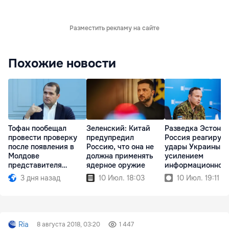
Разместить рекламу на сайте
Похожие новости
Тофан пообещал
Зеленский: Китай
Разведка Эстонии
провести проверку
предупредил
Россия реагирует
после появления в
Россию, что она не
удары Украины
Молдове
должна применять
усилением
представителя
ядерное оружие
информационной
Южной Осетии
войны
3 дня назад
10 Июл. 18:03
10 Июл. 19:11
Ria
8 августа 2018, 03:20
1 447