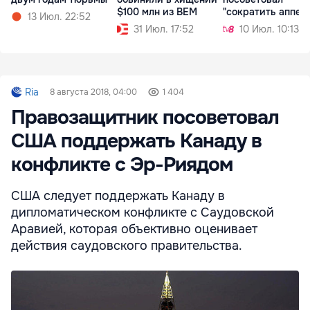
$100 млн из BEM
"сократить аппет
13 Июл. 22:52
чиновников"
31 Июл. 17:52
10 Июл. 10:13
Ria
8 августа 2018, 04:00
1 404
Правозащитник посоветовал
США поддержать Канаду в
конфликте с Эр-Риядом
США следует поддержать Канаду в
дипломатическом конфликте с Саудовской
Аравией, которая объективно оценивает
действия саудовского правительства.