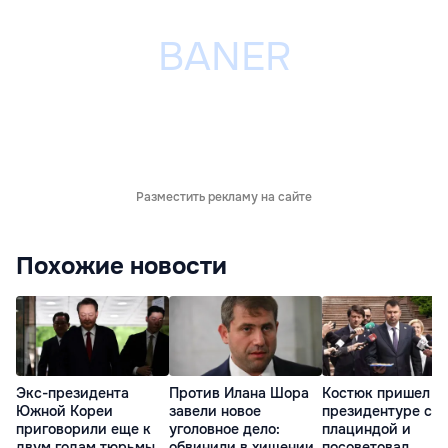
Разместить рекламу на сайте
Похожие новости
Экс-президента
Против Илана Шора
Костюк пришел к
Южной Кореи
завели новое
президентуре с
приговорили еще к
уголовное дело:
плациндой и
двум годам тюрьмы
обвинили в хищении
посоветовал