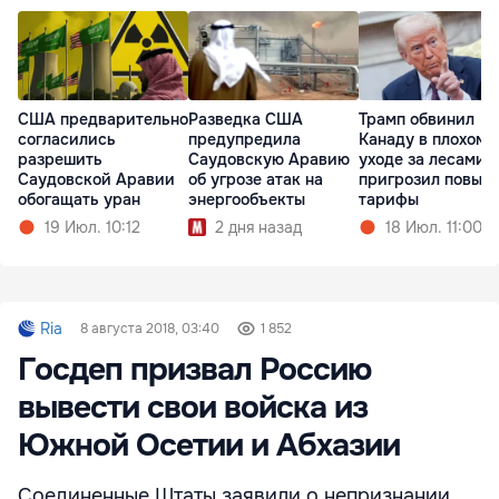
США предварительно
Разведка США
Трамп обвинил
согласились
предупредила
Канаду в плохом
разрешить
Саудовскую Аравию
уходе за лесами 
Саудовской Аравии
об угрозе атак на
пригрозил повыс
обогащать уран
энергообъекты
тарифы
19 Июл. 10:12
2 дня назад
18 Июл. 11:00
Ria
8 августа 2018, 03:40
1 852
Госдеп призвал Россию
вывести свои войска из
Южной Осетии и Абхазии
Соединенные Штаты заявили о непризнании