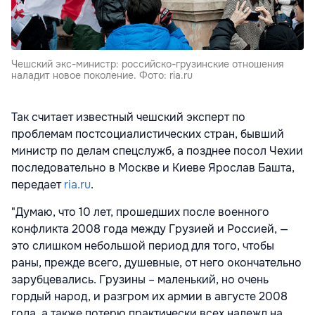
Чешский экс-министр: российско-грузинские отношения
наладит новое поколение. Фото: ria.ru
Так считает известный чешский эксперт по
проблемам постсоциалистических стран, бывший
министр по делам спецслужб, а позднее посол Чехии
последовательно в Москве и Киеве Ярослав Башта,
передает
ria.ru
.
"Думаю, что 10 лет, прошедших после военного
конфликта 2008 года между Грузией и Россией, —
это слишком небольшой период для того, чтобы
раны, прежде всего, душевные, от него окончательно
зарубцевались. Грузины – маленький, но очень
гордый народ, и разгром их армии в августе 2008
года, а также потерю практически всех надежд на