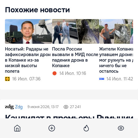
Похожие новости
Носатый: Радары не
Посла России
Жители Копанки 
зафиксировали дрон
вызвали в МИД после
упавшем дроне: 
в Копанке из-за
падения дрона в
мог рухнуть на до
низкой высоты
Копанке
ничего бы не
полета
осталось
14 Июл. 10:16
16 Июл. 07:36
14 Июл. 11:42
Zdg
9 июня 2026, 13:17
27 241
Кандидат в премьеры Румынии
отказался от гражданства