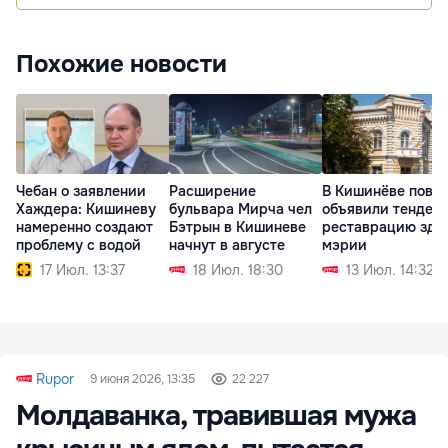
Похожие новости
Чебан о заявлении
Расширение
В Кишинёве повт
Хаждера: Кишиневу
бульвара Мирча чел
объявили тендер 
намеренно создают
Бэтрын в Кишиневе
реставрацию зда
проблему с водой
начнут в августе
мэрии
17 Июл. 13:37
18 Июл. 18:30
13 Июл. 14:32
Rupor
9 июня 2026, 13:35
22 227
Молдаванка, травившая мужа