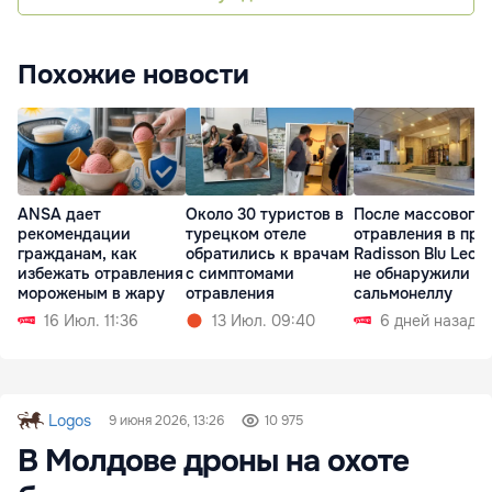
Похожие новости
ANSA дает
Около 30 туристов в
После массового
рекомендации
турецком отеле
отравления в про
гражданам, как
обратились к врачам
Radisson Blu Leog
избежать отравления
с симптомами
не обнаружили
мороженым в жару
отравления
сальмонеллу
16 Июл. 11:36
13 Июл. 09:40
6 дней назад
Logos
9 июня 2026, 13:26
10 975
В Молдове дроны на охоте