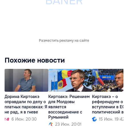
Разместить рекламу на сайте
Похожие новости
Дорина Киртоакэ
Киртоакэ: Решением
Киртоакэ – о
оправдали по делу о
для Молдовы
референдуме о
платных парковках: Я
является
вступлении в ЕС:
не рад, я в гневе
воссоединение с
политический во
Румынией
6 Июн. 20:30
15 Июн. 19:42
23 Июн. 20:01