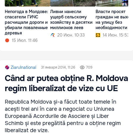
Непогода в Молдове:
Ливни нанесли
Власти просят
спасатели ГИЧС
ущерб сельскому
граждан не выход
расчищали дороги и
хозяйству в десятки
на улицу без
убирали поваленные
миллионов леев
необходимости
деревья
20 Июн. 10:33
14 Июн. 15:53
15 Июл. 11:46
Ziarulnational
31 января 2014, 11:26
709
Când ar putea obține R. Moldova
regim liberalizat de vize cu UE
Republica Moldova și-a făcut toate temele în
acești trei ani în care a negociat cu Uniunea
Europeană Acordurile de Asociere și Liber
Schimb și este pregătită pentru a obține regim
liberalizat de vize.