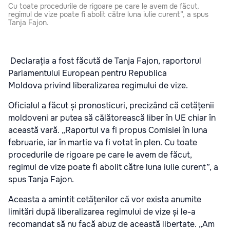
Cu toate procedurile de rigoare pe care le avem de făcut,
regimul de vize poate fi abolit către luna iulie curent”, a spus
Tanja Fajon.
Declarația a fost făcută de Tanja Fajon, raportorul
Parlamentului European pentru Republica
Moldova privind liberalizarea regimului de vize.
Oficialul a făcut și pronosticuri, precizând că cetățenii
moldoveni ar putea să călătorească liber în UE chiar în
această vară. „Raportul va fi propus Comisiei în luna
februarie, iar în martie va fi votat în plen. Cu toate
procedurile de rigoare pe care le avem de făcut,
regimul de vize poate fi abolit către luna iulie curent”, a
spus Tanja Fajon.
Aceasta a amintit cetățenilor că vor exista anumite
limitări după liberalizarea regimului de vize și le-a
recomandat să nu facă abuz de această libertate. „Am