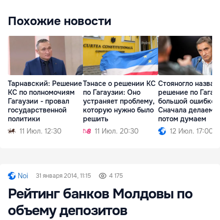
Похожие новости
Тарнавский: Решение
Тэнасе о решении КС
Стояногло назвал
КС по полномочиям
по Гагаузии: Оно
решение по Гагау
Гагаузии - провал
устраняет проблему,
большой ошибкой
государственной
которую нужно было
Сначала делаем,
политики
решить
потом думаем
11 Июл. 12:30
11 Июл. 20:30
12 Июл. 17:00
Noi
31 января 2014, 11:15
4 175
Рейтинг банков Молдовы по
объему депозитов