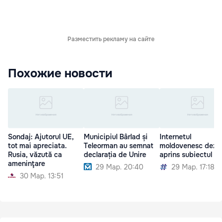
Разместить рекламу на сайте
Похожие новости
Sondaj: Ajutorul UE,
Municipiul Bârlad și
Internetul
tot mai apreciata.
Teleorman au semnat
moldovenesc dezb
Rusia, văzută ca
declarația de Unire
aprins subiectul Un
ameninţare
29 Мар. 20:40
29 Мар. 17:18
30 Мар. 13:51