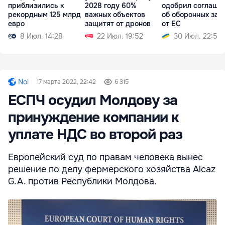
приблизились к
2028 году 60%
одобрил соглаше
рекордным 125 млрд
важных объектов
об оборонных зай
евро
защитят от дронов
от ЕС
8 Июл. 14:28
22 Июл. 19:52
30 Июл. 22:58
Noi
17 марта 2022, 22:42
6 315
ЕСПЧ осудил Молдову за
принуждение компании к
уплате НДС во второй раз
Европейский суд по правам человека вынес
решение по делу фермерского хозяйства Alcaz
G.A. против Республики Молдова.