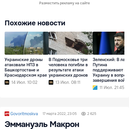
Разместить рекламу на сайте
Похожие новости
Украинские дроны
В Подмосковье три
Зеленский: В лаг
атаковали НПЗ в
человека погибли в
Путина
Башкортостане и
результате атаки
поддерживают
Краснодарском крае
украинских дронов
Украину в вопрос
завершения войн
14 Июл. 10:02
13 Июл. 08:11
11 Июл. 21:45
Govoritmoskva
17 марта 2022, 23:05
2 625
Эммануэль Макрон