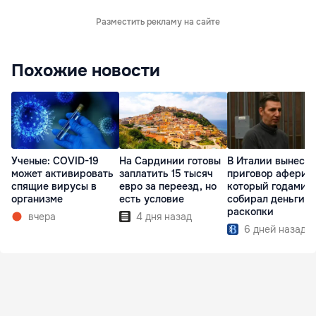
Разместить рекламу на сайте
Похожие новости
Ученые: COVID-19
На Сардинии готовы
В Италии вынесл
может активировать
заплатить 15 тысяч
приговор аферист
спящие вирусы в
евро за переезд, но
который годами
организме
есть условие
собирал деньги н
раскопки
вчера
4 дня назад
6 дней назад