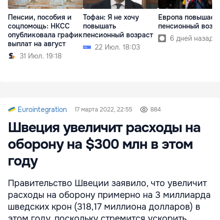
Пенсии, пособия и
Тофан: Я не хочу
Европа повышает
соцпомощь: НКСС
повышать
пенсионный возр
опубликовала график
пенсионный возраст
6 дней назад
выплат на август
22 Июл. 18:03
31 Июл. 19:18
Eurointegration
17 марта 2022, 22:55
884
Швеция увеличит расходы на
оборону на $300 млн в этом
году
Правительство Швеции заявило, что увеличит
расходы на оборону примерно на 3 миллиарда
шведских крон (318,17 миллиона долларов) в
этом году, поскольку стремится ускорить