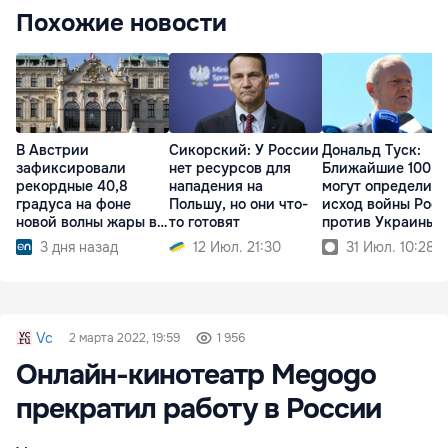
Похожие новости
В Австрии
Сикорский: У России
Дональд Туск:
зафиксировали
нет ресурсов для
Ближайшие 100 д
рекордные 40,8
нападения на
могут определить
градуса на фоне
Польшу, но они что-
исход войны Рос
новой волны жары в
то готовят
против Украины
Европе
3 дня назад
12 Июл. 21:30
31 Июл. 10:28
Vc
2 марта 2022, 19:59
1 956
Онлайн-кинотеатр Megogo
прекратил работу в России