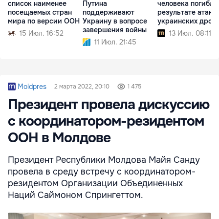
список наименее
Путина
человека погибли
посещаемых стран
поддерживают
результате атаки
мира по версии ООН
Украину в вопросе
украинских дрон
завершения войны
15 Июл. 16:52
13 Июл. 08:11
11 Июл. 21:45
Moldpres
2 марта 2022, 20:10
1 475
Президент провела дискуссию
с координатором-резидентом
ООН в Молдове
Президент Республики Молдова Майя Санду
провела в среду встречу с координатором-
резидентом Организации Объединенных
Наций Саймоном Спрингеттом.