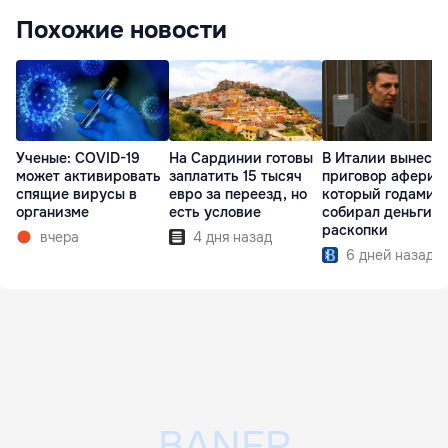
Похожие новости
Ученые: COVID-19
На Сардинии готовы
В Италии вынесл
может активировать
заплатить 15 тысяч
приговор аферист
спящие вирусы в
евро за переезд, но
который годами
организме
есть условие
собирал деньги н
раскопки
вчера
4 дня назад
6 дней назад