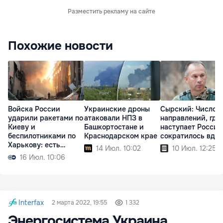
Разместить рекламу на сайте
Похожие новости
Войска России
Украинские дроны
Сырский: Число
ударили ракетами по
атаковали НПЗ в
направлений, где
Киеву и
Башкортостане и
наступает Россия
беспилотниками по
Краснодарском крае
сократилось вдв
Харькову: есть
14 Июл. 10:02
10 Июл. 12:25
жертвы
16 Июл. 10:06
Interfax
2 марта 2022, 19:55
1 332
Энергосистема Украина