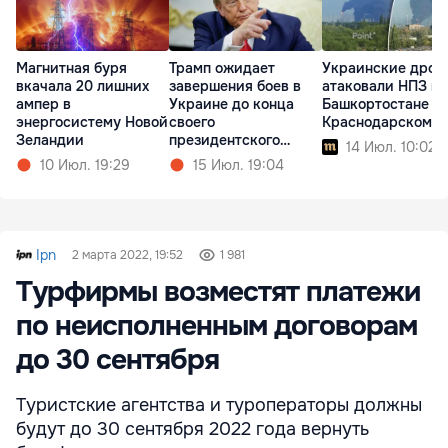
Магнитная буря
Трамп ожидает
Украинские дрон
вкачала 20 лишних
завершения боев в
атаковали НПЗ в
ампер в
Украине до конца
Башкортостане и
энергосистему Новой
своего
Краснодарском к
Зеландии
президентского
14 Июл. 10:02
срока
10 Июл. 19:29
15 Июл. 19:04
Ipn
2 марта 2022, 19:52
1 981
Турфирмы возместят платежи
по неисполненным договорам
до 30 сентября
Туристские агентства и туроператоры должны
будут до 30 сентября 2022 года вернуть