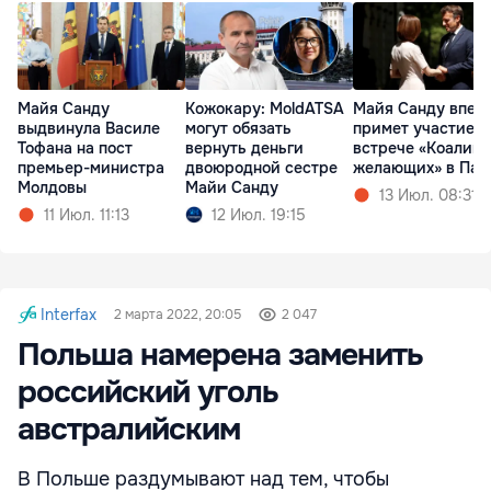
Майя Санду
Кожокару: MoldATSA
Майя Санду впер
выдвинула Василе
могут обязать
примет участие в
Тофана на пост
вернуть деньги
встрече «Коалиц
премьер-министра
двоюродной сестре
желающих» в Па
Молдовы
Майи Санду
13 Июл. 08:31
11 Июл. 11:13
12 Июл. 19:15
Interfax
2 марта 2022, 20:05
2 047
Польша намерена заменить
российский уголь
австралийским
В Польше раздумывают над тем, чтобы