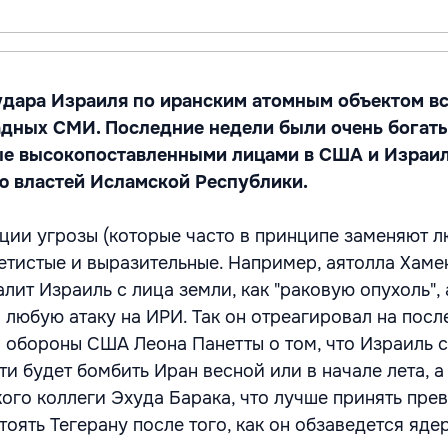
дара Израиля по иранским атомным объектом в
адных СМИ. Последние недели были очень богаты
ные высокопоставленными лицами в США и Израил
ю властей Исламской Республики.
ции угрозы (которые часто в принципе заменяют 
ветистые и выразительные. Например, аятолла Хаме
алит Израиль с лица земли, как "раковую опухоль",
а любую атаку на ИРИ. Так он отреагировал на посл
 обороны США Леона Панетты о том, что Израиль 
и будет бомбить Иран весной или в начале лета, а
кого коллеги Эхуда Барака, что лучше принять пре
тоять Тегерану после того, как он обзаведется яд