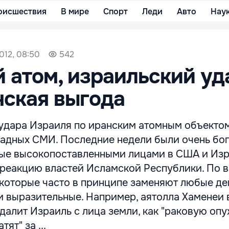
оисшествия
В мире
Спорт
Леди
Авто
Нау
012, 08:50
542
 атом, израильский уд
ская выгода
удара Израиля по иранским атомным объектом
падных СМИ. Последние недели были очень бог
нные высокопоставленными лицами в США и Изр
 реакцию властей Исламской Республики. По 
(которые часто в принципе заменяют любые де
и выразительные. Например, аятолла Хаменеи 
далит Израиль с лица земли, как "раковую опух
ят" за ...