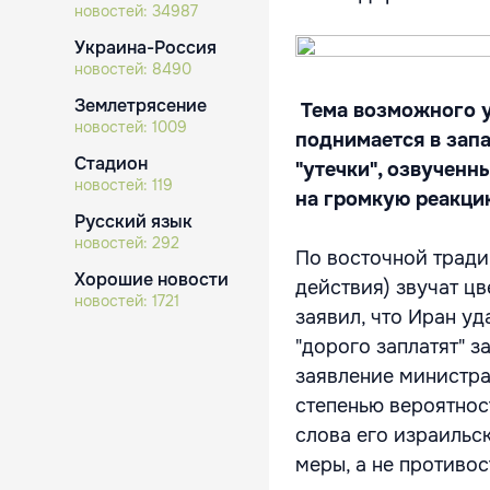
новостей:
34987
Украина-Россия
новостей:
8490
Землетрясение
Тема возможного у
новостей:
1009
поднимается в зап
Стадион
"утечки", озвучен
новостей:
119
на громкую реакци
Русский язык
новостей:
292
По восточной тради
Хорошие новости
действия) звучат ц
новостей:
1721
заявил, что Иран уд
"дорого заплатят" з
заявление министра
степенью вероятност
слова его израильс
меры, а не противос