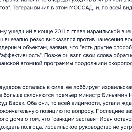
ов". Тегеран винил в этом МОССАД, и, по всей ви
му ушедший в конце 2011 г. глава израильской вн
н внезапно резко высказался против нанесения во
дерным объектам, заявив, что "есть другие способ
"эффективность". Позже он взял свои слова обратн
ранской атомной программы продолжили скоропо
аударов осталась в силе, ее лоббирует израильска
все больше склоняются премьер министр Биньямин Н
д Барак. Оба они, по всей видимости, устали ждат
окончательную позицию по вопросу. Последние за
го дома о том, что "санкции заставят Иран остано
дождать полгода, израильское руководство не устр