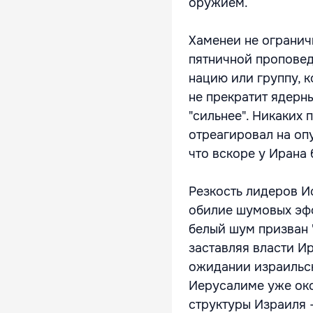
оружием.
Хаменеи не ограни
пятничной проповед
нацию или группу, к
не прекратит ядерн
"сильнее". Никаких 
отреагировал на оп
что вскоре у Ирана
Резкость лидеров И
обилие шумовых эфф
белый шум призван 
заставляя власти Ир
ожидании израильски
Иерусалиме уже око
структуры Израиля 