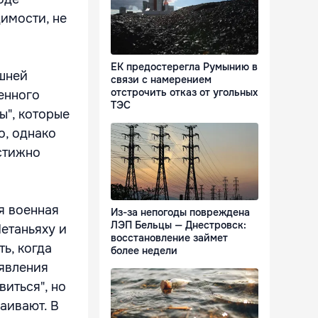
димости, не
ЕК предостерегла Румынию в
ешней
связи с намерением
отстрочить отказ от угольных
енного
ТЭС
ы", которые
о, однако
стижно
я военная
Из-за непогоды повреждена
ЛЭП Бельцы — Днестровск:
етаньяху и
восстановление займет
ь, когда
более недели
явления
виться", но
аивают. В