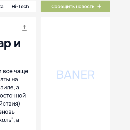
ка
Hi-Tech
Сообщить новость
ар и
 все чаще
аты на
аиле, а
восточной
йствия)
вновь
оль", а