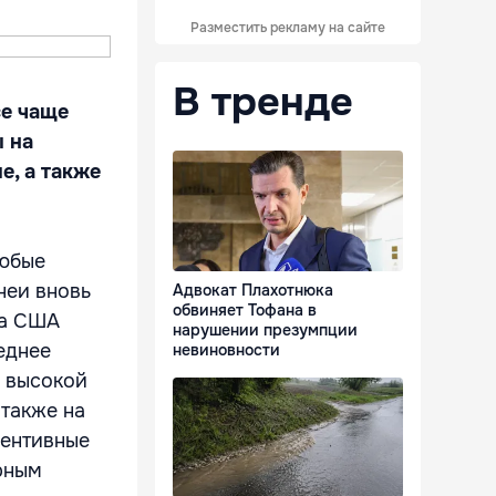
Разместить рекламу на сайте
В тренде
се чаще
 на
е, а также
любые
неи вновь
Адвокат Плахотнюка
обвиняет Тофана в
 а США
нарушении презумпции
еднее
невиновности
с высокой
 также на
вентивные
ерным