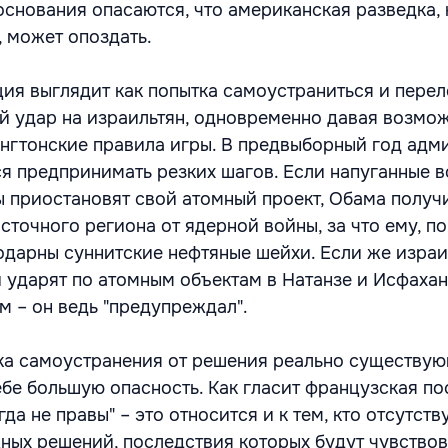
основания опасаются, что американская разведка, 
, может опоздать.
ия выглядит как попытка самоустраниться и пере
й удар на израильтян, одновременно давая возмо
нгтонские правила игры. В предвыборный год адм
я предпринимать резких шагов. Если напуганные
 приостановят свой атомный проект, Обама получи
сточного региона от ядерной войны, за что ему, п
годарны суннитские нефтяные шейхи. Если же изра
и ударят по атомным объектам в Натанзе и Исфахан
м – он ведь "предупреждал".
ка самоустранения от решения реально существу
ебе большую опасность. Как гласит французская по
да не правы" – это относится и к тем, кто отсутств
ных решений, последствия которых будут чувствов