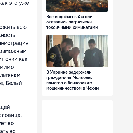
как это уже
Все водоёмы в Англии
оказались загрязнены
ложить всю
токсичными химикатами
жность
инистрация
 возможным
т очки как
омимо
В Украине задержали
ильтянам
гражданина Молдовы:
е, Белый
помогал с банковским
мошенничеством в Чехии
ющей
словица,
ует во
ать во