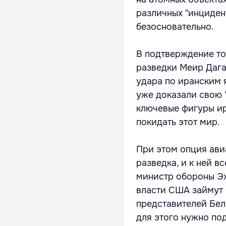
различных "инцидент
безосновательно.
В подтверждение то
разведки Меир Дага
удара по иранским я
уже доказали свою 
ключевые фигуры и
покидать этот мир.
При этом опция ави
разведка, и к ней 
министр обороны Эху
власти США займут 
представителей Бело
для этого нужно по