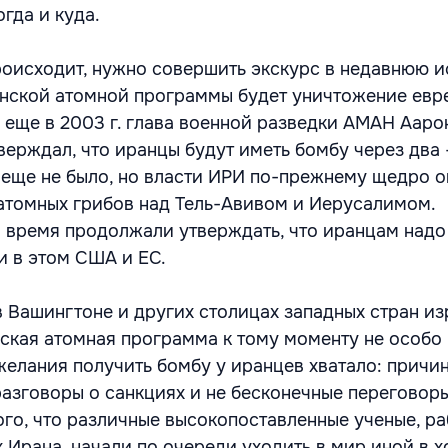
огда и куда.
происходит, нужно совершить экскурс в недавнюю и
анской атомной программы будет уничтожение евр
л еще в 2003 г. глава военной разведки АМАН Ааро
ерждал, что иранцы будут иметь бомбу через два –
е еще не было, но власти ИРИ по-прежнему щедро 
томных грибов над Тель-Авивом и Иерусалимом.
о время продолжали утверждать, что иранцам надо 
 в этом США и ЕС.
 в Вашингтоне и других столицах западных стран и
нская атомная программа к тому моменту не особо
 желания получить бомбу у иранцев хватало: причи
разговоры о санкциях и не бесконечные переговор
того, что различные высокопоставленные ученые, р
 Ирана, начали по очереди уходить в мир иной в х