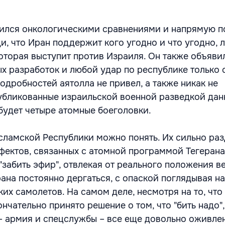
чился онкологическими сравнениями и напрямую п
и, что Иран поддержит кого угодно и что угодно,
оторая выступит против Израиля. Он также объяви
ых разработок и любой удар по республике только 
подробностей аятолла не привел, а также никак не
убликованные израильской военной разведкой данн
 будет четыре атомные боеголовки.
сламской Республики можно понять. Их сильно ра
ектов, связанных с атомной программой Тегерана.
"забить эфир", отвлекая от реального положения в
ана постоянно дергаться, с опаской поглядывая на
х самолетов. На самом деле, несмотря на то, что
нчательно принято решение о том, что "бить надо"
– армия и спецслужбы – все еще довольно оживле