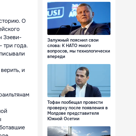
сторию. О
ейского
н Зэеви-
Залужный пояснил свои
 три года.
слова: К НАТО много
вопросов, мы технологически
описывали
впереди
верить, и
зраильтянам
Тофан пообещал провести
проверку после появления в
ной
Молдове представителя
ы
Южной Осетии
аботавшие
оде