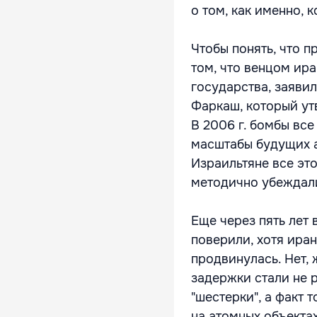
о том, как именно, к
Чтобы понять, что 
том, что венцом ир
государства, заяви
Фаркаш, который утв
В 2006 г. бомбы вс
масштабы будущих а
Израильтяне все эт
методично убеждали
Еще через пять лет
поверили, хотя ира
продвинулась. Нет,
задержки стали не 
"шестерки", а факт 
на атомных объектах