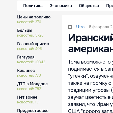
Политика
Экономика
Общество
Пр
Цены на топливо
новостей:
376
6 февраля 2
Utro
Бельцы
Иранский
новостей:
5726
Газовый кризис
американ
новостей:
406
Гагаузия
Тема возможного 
новостей:
10842
поднимается в за
Кишинев
"утечки", озвуче
новостей:
770
также на громкую
ДТП в Молдове
новостей:
7821
традиции угрозы 
звучат цветистые 
Нет войне
новостей:
131
заявил, что Иран у
Приднестровье
США "дорого заплат