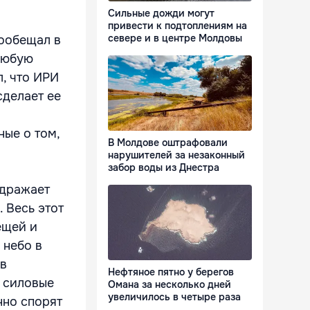
Сильные дожди могут
привести к подтоплениям на
севере и в центре Молдовы
ообещал в
 любую
л, что ИРИ
сделает ее
ые о том,
В Молдове оштрафовали
нарушителей за незаконный
забор воды из Днестра
здражает
 Весь этот
ещей и
 небо в
 в
Нефтяное пятно у берегов
, силовые
Омана за несколько дней
увеличилось в четыре раза
нно спорят