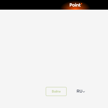
⌵
RU
Войти