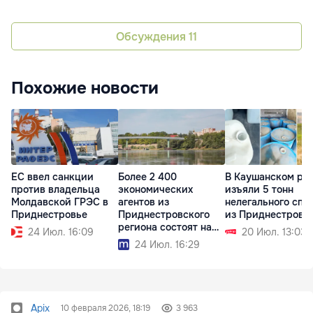
Обсуждения
11
Похожие новости
ЕС ввел санкции
Более 2 400
В Каушанском ра
против владельца
экономических
изъяли 5 тонн
Молдавской ГРЭС в
агентов из
нелегального спи
Приднестровье
Приднестровского
из Приднестровь
региона состоят на
24 Июл. 16:09
20 Июл. 13:03
учёте в АГУ
24 Июл. 16:29
Apix
10 февраля 2026, 18:19
3 963