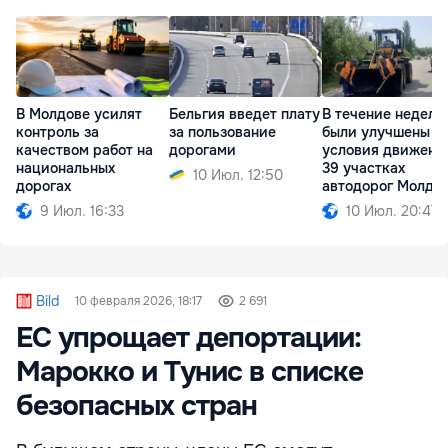
В Молдове усилят
Бельгия введет плату
В течение недели
контроль за
за пользование
были улучшены
качеством работ на
дорогами
условия движени
национальных
39 участках
10 Июл. 12:50
дорогах
автодорог Молдо
9 Июл. 16:33
10 Июл. 20:47
Bild
10 февраля 2026, 18:17
2 691
ЕС упрощает депортации:
Марокко и Тунис в списке
безопасных стран