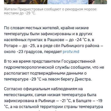
Жители Приднестровья сообщают о рекордном морозе:
местами до −29 °С.
По словам местных жителей, крайне низкие
температуры были зафиксированы и в других
населённых пунктах: в Рашкове — до −24 °С в, в
Ротаре — до −25, а в ряде сёл Рыбницкого района —
около −23 градусов, передает
protv.md
В то же время представители Государственной
гидрометеорологической службы сообщили, что не
располагают подтверждёнными данными о
температуре −29 °С на левом берегу Днестра.
Согласно официальным наблюдениям на
метеостанциях, самая низкая температура была
зафиксирована в Рыбнице — −21 °С, в Балцате — −19
°С, а на остальной территории страны температура