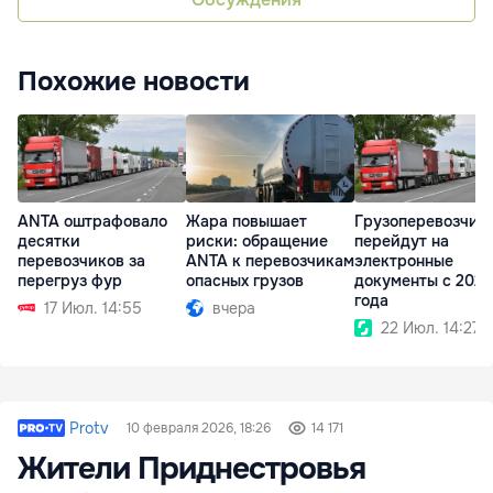
Похожие новости
ANTA оштрафовало
Жара повышает
Грузоперевозчик
десятки
риски: обращение
перейдут на
перевозчиков за
ANTA к перевозчикам
электронные
перегруз фур
опасных грузов
документы с 2027
года
17 Июл. 14:55
вчера
22 Июл. 14:27
Protv
10 февраля 2026, 18:26
14 171
Жители Приднестровья