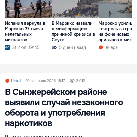
Испания вернула в
В Марокко назвали
Марокко усилило
Марокко 37 тысяч
дезинформацию
контроль за гран
нелегальных
причиной кризиса в
на фоне новых
мигрантов
Сеуте
призывов к мигр
31 Июл. 19:45
5 дней назад
вчера
Point
10 февраля 2026, 18:17
3 012
В Сынжерейском районе
выявили случай незаконного
оборота и употребления
наркотиков
В ходе проверки сотрудники